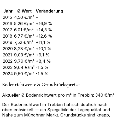
Jahr
Ø Wert
Veränderung
2015
4,50
€/m²
–
2016
5,26
€/m²
+16,9 %
2017
6,01
€/m²
+14,3 %
2018
6,77
€/m²
+12,6 %
2019
7,52
€/m²
+11,1 %
2020
8,28
€/m²
+10,1 %
2021
9,03
€/m²
+9,1 %
2022
9,79
€/m²
+8,4 %
2023
9,64
€/m²
-1,5 %
2024
9,50
€/m²
-1,5 %
Bodenrichtwerte & Grundstückspreise
Aktueller Ø Bodenrichtwert pro m² in Trebbin: 340 €/m²
Der Bodenrichtwert in Trebbin hat sich deutlich nach
oben entwickelt — ein Spiegelbild der Lagequalität und
Nähe zum Münchner Markt. Grundstücke sind knapp,