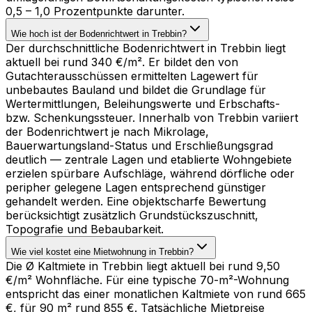
0,5 – 1,0 Prozentpunkte darunter.
Wie hoch ist der Bodenrichtwert in Trebbin?
Der durchschnittliche Bodenrichtwert in Trebbin liegt
aktuell bei rund 340 €/m². Er bildet den von
Gutachterausschüssen ermittelten Lagewert für
unbebautes Bauland und bildet die Grundlage für
Wertermittlungen, Beleihungswerte und Erbschafts-
bzw. Schenkungssteuer. Innerhalb von Trebbin variiert
der Bodenrichtwert je nach Mikrolage,
Bauerwartungsland-Status und Erschließungsgrad
deutlich — zentrale Lagen und etablierte Wohngebiete
erzielen spürbare Aufschläge, während dörfliche oder
peripher gelegene Lagen entsprechend günstiger
gehandelt werden. Eine objektscharfe Bewertung
berücksichtigt zusätzlich Grundstückszuschnitt,
Topografie und Bebaubarkeit.
Wie viel kostet eine Mietwohnung in Trebbin?
Die Ø Kaltmiete in Trebbin liegt aktuell bei rund 9,50
€/m² Wohnfläche. Für eine typische 70-m²-Wohnung
entspricht das einer monatlichen Kaltmiete von rund 665
€, für 90 m² rund 855 €. Tatsächliche Mietpreise