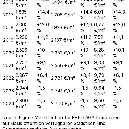
2016
1.494 €/m²
€/m²
%
%
€/m²
%
1.835
+14,4
+14,4
6,01
+14,3
2017
1.708 €/m²
€/m²
%
%
€/m²
%
2.065
+12,6
+12,6
6,77
+12,6
2018
1.923 €/m²
€/m²
%
%
€/m²
%
2.296
+11,2
+11,2
7,52
+11,1
2019
2.137 €/m²
€/m²
%
%
€/m²
%
2.526
+10
+10
8,28
+10,1
2020
2.352 €/m²
€/m²
%
%
€/m²
%
2.757
+9,1
+9,1
9,03
+9,1
2021
2.566 €/m²
€/m²
%
%
€/m²
%
2.987
+8,4
+8,4
9,79
+8,4
2022
2.781 €/m²
€/m²
%
%
€/m²
%
2.944
-1,5
-1,5
9,64
-1,5
2023
2.741 €/m²
€/m²
%
%
€/m²
%
2.900
-1,5
-1,5
9,50
-1,5
2024
2.700 €/m²
€/m²
%
%
€/m²
%
Quelle: Eigene Marktrecherche FREITAG® Immobilien
auf Basis öffentlich verfügbarer Statistiken und