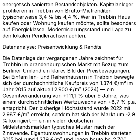
energetisch sanierten Bestandsobjekten. Kapitalanleger
profitieren in Trebbin von Brutto-Mietrenditen
typischerweise 3,4 % bis 4,4 %. Wer in Trebbin Haus
kaufen oder Wohnung kaufen möchte, sollte besonders
auf Energieklasse, Modernisierungsstand und Lage zu
den lokalen Pendlerachsen achten.
Datenanalyse: Preisentwicklung & Rendite
Die Datenlage der vergangenen Jahre zeichnet für
Trebbin im brandenburgischen Markt mit Bezug zum
Berliner Umland ein klares Bild der Preisbewegungen.
Bei Einfamilien- und Reihenhäusern in Trebbin bewegte
sich der durchschnittliche Kaufpreis von 1.374 €/m² im
Jahr 2015 auf aktuell 2.900 €/m² (2024) — ein
Gesamtveränderung von +111,1 % über 9 Jahre, was
einem durchschnittlichen Wertzuwachs von +8,7 % p.a.
entspricht. Der bisherige Höchststand wurde 2022 mit
2.987 €/m² erreicht; seitdem hat sich der Markt um -2,9
% korrigiert — ein in vielen deutschen
Mittelstandsmärkten typisches Muster nach der
Zinswende. Eigentumswohnungen in Trebbin starteten
2015 bei rund 1.279 €/m² und liegen heute bei 2.700