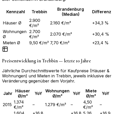
Brandenburg
Kennzahl
Trebbin
Differenz
(Median)
2.900
Häuser Ø
2.160 €/m²
+34,3 %
€/m²
Wohnungen
2.700
2.070 €/m²
+30,4 %
Ø
€/m²
Mieten Ø
9,50 €/m²
7,70 €/m²
+23,4 %
Preisentwicklung in
Trebbin
— letzte 10 Jahre
Jährliche Durchschnittswerte für Kaufpreise (Häuser &
Wohnungen) und Mieten in
Trebbin
, jeweils inklusive der
Veränderung gegenüber dem Vorjahr.
Häuser
Wohnungen
Miete
Jahr
YoY
YoY
YoY
Ø/m²
Ø/m²
Ø/m²
1.374
4,50
2015
–
1.279 €/m²
–
–
€/m²
€/m²
1.604
+16,8
+16,8
5,26
+16,9