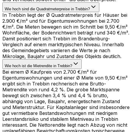
Wie hoch sind die Quadratmeterpreise in Trebbin?
In Trebbin liegt der Ø Quadratmeterpreis für Häuser bei
2.900 €/m² und für Eigentumswohnungen bei 2.700
€/m². Die Mieten bewegen sich im Schnitt bei 9,50 €/m²
Wohnfläche, der Bodenrichtwert beträgt rund 340 €/m².
Damit positioniert sich Trebbin im Brandenburg-
Vergleich auf einem markttypischen Niveau. Innerhalb
des Gemeindegebiets variieren die Werte je nach
Mikrolage, Baujahr und Zustand des Objekts deutlich.
Wie hoch ist die Mietrendite in Trebbin?
Bei einem Ø Kaufpreis von 2.700 €/m² für
Eigentumswohnungen und einer Ø Miete von 9,50 €/m²
ergibt sich in Trebbin rechnerisch eine Brutto-
Mietrendite von rund 4,2 %. Die grobe Marktspanne
bewegt sich zwischen 3,4 % und 4,4 % brutto,
abhängig von Lage, Baujahr, energetischem Zustand
und Mieterstruktur. Für Kapitalanleger sind insbesondere
gut vermietbare Bestandswohnungen mit niedrigem
Leerstandsrisiko und stabilem Mietniveau in Trebbin
interessant. Die Nettorendite liegt nach Abzug von nicht
umlagefähigen Bewirtschaftungskosten typischerweise