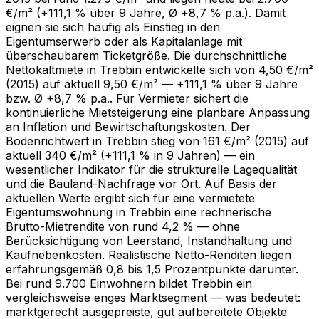
€/m² (+111,1 % über 9 Jahre, Ø +8,7 % p.a.). Damit
eignen sie sich häufig als Einstieg in den
Eigentumserwerb oder als Kapitalanlage mit
überschaubarem Ticketgröße. Die durchschnittliche
Nettokaltmiete in Trebbin entwickelte sich von 4,50 €/m²
(2015) auf aktuell 9,50 €/m² — +111,1 % über 9 Jahre
bzw. Ø +8,7 % p.a.. Für Vermieter sichert die
kontinuierliche Mietsteigerung eine planbare Anpassung
an Inflation und Bewirtschaftungskosten. Der
Bodenrichtwert in Trebbin stieg von 161 €/m² (2015) auf
aktuell 340 €/m² (+111,1 % in 9 Jahren) — ein
wesentlicher Indikator für die strukturelle Lagequalität
und die Bauland-Nachfrage vor Ort. Auf Basis der
aktuellen Werte ergibt sich für eine vermietete
Eigentumswohnung in Trebbin eine rechnerische
Brutto-Mietrendite von rund 4,2 % — ohne
Berücksichtigung von Leerstand, Instandhaltung und
Kaufnebenkosten. Realistische Netto-Renditen liegen
erfahrungsgemäß 0,8 bis 1,5 Prozentpunkte darunter.
Bei rund 9.700 Einwohnern bildet Trebbin ein
vergleichsweise enges Marktsegment — was bedeutet:
marktgerecht ausgepreiste, gut aufbereitete Objekte