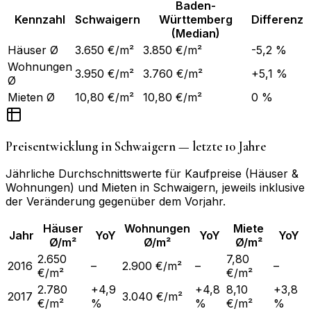
Baden-
Kennzahl
Schwaigern
Württemberg
Differenz
(Median)
Häuser Ø
3.650 €/m²
3.850 €/m²
-5,2 %
Wohnungen
3.950 €/m²
3.760 €/m²
+5,1 %
Ø
Mieten Ø
10,80 €/m²
10,80 €/m²
0 %
Preisentwicklung in
Schwaigern
— letzte 10 Jahre
Jährliche Durchschnittswerte für Kaufpreise (Häuser &
Wohnungen) und Mieten in
Schwaigern
, jeweils inklusive
der Veränderung gegenüber dem Vorjahr.
Häuser
Wohnungen
Miete
Jahr
YoY
YoY
YoY
Ø/m²
Ø/m²
Ø/m²
2.650
7,80
2016
–
2.900 €/m²
–
–
€/m²
€/m²
2.780
+4,9
+4,8
8,10
+3,8
2017
3.040 €/m²
€/m²
%
%
€/m²
%