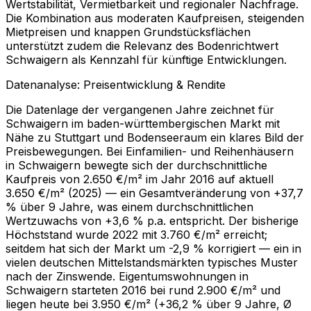
Wertstabilität, Vermietbarkeit und regionaler Nachfrage.
Die Kombination aus moderaten Kaufpreisen, steigenden
Mietpreisen und knappen Grundstücksflächen
unterstützt zudem die Relevanz des Bodenrichtwert
Schwaigern als Kennzahl für künftige Entwicklungen.
Datenanalyse: Preisentwicklung & Rendite
Die Datenlage der vergangenen Jahre zeichnet für
Schwaigern im baden-württembergischen Markt mit
Nähe zu Stuttgart und Bodenseeraum ein klares Bild der
Preisbewegungen. Bei Einfamilien- und Reihenhäusern
in Schwaigern bewegte sich der durchschnittliche
Kaufpreis von 2.650 €/m² im Jahr 2016 auf aktuell
3.650 €/m² (2025) — ein Gesamtveränderung von +37,7
% über 9 Jahre, was einem durchschnittlichen
Wertzuwachs von +3,6 % p.a. entspricht. Der bisherige
Höchststand wurde 2022 mit 3.760 €/m² erreicht;
seitdem hat sich der Markt um -2,9 % korrigiert — ein in
vielen deutschen Mittelstandsmärkten typisches Muster
nach der Zinswende. Eigentumswohnungen in
Schwaigern starteten 2016 bei rund 2.900 €/m² und
liegen heute bei 3.950 €/m² (+36,2 % über 9 Jahre, Ø