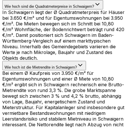
Wie hoch sind die Quadratmeterpreise in Schwaigern?
In Schwaigern liegt der Ø Quadratmeterpreis für Häuser
bei 3.650 €/m² und für Eigentumswohnungen bei 3.950
€/m². Die Mieten bewegen sich im Schnitt bei 10,80
€/m² Wohnfläche, der Bodenrichtwert beträgt rund 420
€/m². Damit positioniert sich Schwaigern im Baden-
Württemberg-Vergleich auf einem markttypischen
Niveau. Innerhalb des Gemeindegebiets variieren die
Werte je nach Mikrolage, Baujahr und Zustand des
Objekts deutlich.
Wie hoch ist die Mietrendite in Schwaigern?
Bei einem Ø Kaufpreis von 3.950 €/m² für
Eigentumswohnungen und einer Ø Miete von 10,80
€/m² ergibt sich in Schwaigern rechnerisch eine Brutto-
Mietrendite von rund 3,3 %. Die grobe Marktspanne
bewegt sich zwischen 3 % und 4,2 % brutto, abhängig
von Lage, Baujahr, energetischem Zustand und
Mieterstruktur. Für Kapitalanleger sind insbesondere gut
vermietbare Bestandswohnungen mit niedrigem
Leerstandsrisiko und stabilem Mietniveau in Schwaigern
interessant. Die Nettorendite liegt nach Abzug von nicht