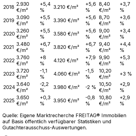
2.930
+5,4
+5,6
8,40
+3,7
2018
3.210 €/m²
€/m²
%
%
€/m²
%
3.090
+5,5
+5,6
8,70
+3,6
2019
3.390 €/m²
€/m²
%
%
€/m²
%
3.260
+5,5
+5,6
9,00
+3,4
2020
3.580 €/m²
€/m²
%
%
€/m²
%
3.480
+6,7
+6,7
9,40
+4,4
2021
3.820 €/m²
€/m²
%
%
€/m²
%
3.760
+8
+7,9
9,90
+5,3
2022
4.120 €/m²
€/m²
%
%
€/m²
%
3.720
-1,1
-1,5
10,20
2023
4.060 €/m²
+3 %
€/m²
%
%
€/m²
3.640
-2,2
10,50
+2,9
2024
3.980 €/m²
-2 %
€/m²
%
€/m²
%
3.650
+0,3
-0,8
10,80
+2,9
2025
3.950 €/m²
€/m²
%
%
€/m²
%
Quelle: Eigene Marktrecherche FREITAG® Immobilien
auf Basis öffentlich verfügbarer Statistiken und
Gutachterausschuss-Auswertungen.