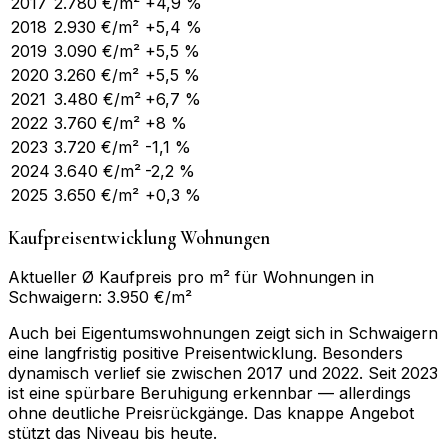
2017
2.780
€/m²
+4,9 %
2018
2.930
€/m²
+5,4 %
2019
3.090
€/m²
+5,5 %
2020
3.260
€/m²
+5,5 %
2021
3.480
€/m²
+6,7 %
2022
3.760
€/m²
+8 %
2023
3.720
€/m²
-1,1 %
2024
3.640
€/m²
-2,2 %
2025
3.650
€/m²
+0,3 %
Kaufpreisentwicklung Wohnungen
Aktueller Ø Kaufpreis pro m² für Wohnungen in
Schwaigern: 3.950 €/m²
Auch bei Eigentumswohnungen zeigt sich in Schwaigern
eine langfristig positive Preisentwicklung. Besonders
dynamisch verlief sie zwischen 2017 und 2022. Seit 2023
ist eine spürbare Beruhigung erkennbar — allerdings
ohne deutliche Preisrückgänge. Das knappe Angebot
stützt das Niveau bis heute.