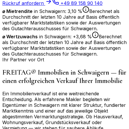
Rückruf anfordern
+49 89 158 90 140
⌀ Mietrendite
in
Schwaigern
:
3,10 %
Berechnet als
Durchschnitt der letzten 10 Jahre auf Basis öffentlich
verfügbarer Marktstatistiken sowie der Auswertungen
des Gutachterausschusses für
Schwaigern
.
⌀
Wertzuwachs
in
Schwaigern
:
+3,68 %
Berechnet
als Durchschnitt der letzten 10 Jahre auf Basis öffentlich
verfügbarer Marktstatistiken sowie der Auswertungen
des Gutachterausschusses für
Schwaigern
.
Ihr Partner vor Ort
FREITAG® Immobilien in
Schwaigern
— für
einen erfolgreichen Verkauf Ihrer Immobilie
Ein Immobilienverkauf ist eine weitreichende
Entscheidung. Als erfahrene Makler begleiten wir
Eigentümer in
Schwaigern
mit klarer Struktur, fundierter
Marktkenntnis und einer auf das jeweilige Objekt
abgestimmten Vermarktungsstrategie. Ob Hausverkauf,
Wohnungsverkauf, Grundstücksverkauf oder
Vermietung — wir stehen für saubere Abläufe,