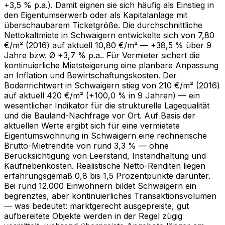
+3,5 % p.a.). Damit eignen sie sich häufig als Einstieg in
den Eigentumserwerb oder als Kapitalanlage mit
überschaubarem Ticketgröße. Die durchschnittliche
Nettokaltmiete in Schwaigern entwickelte sich von 7,80
€/m² (2016) auf aktuell 10,80 €/m² — +38,5 % über 9
Jahre bzw. Ø +3,7 % p.a.. Für Vermieter sichert die
kontinuierliche Mietsteigerung eine planbare Anpassung
an Inflation und Bewirtschaftungskosten. Der
Bodenrichtwert in Schwaigern stieg von 210 €/m² (2016)
auf aktuell 420 €/m² (+100,0 % in 9 Jahren) — ein
wesentlicher Indikator für die strukturelle Lagequalität
und die Bauland-Nachfrage vor Ort. Auf Basis der
aktuellen Werte ergibt sich für eine vermietete
Eigentumswohnung in Schwaigern eine rechnerische
Brutto-Mietrendite von rund 3,3 % — ohne
Berücksichtigung von Leerstand, Instandhaltung und
Kaufnebenkosten. Realistische Netto-Renditen liegen
erfahrungsgemäß 0,8 bis 1,5 Prozentpunkte darunter.
Bei rund 12.000 Einwohnern bildet Schwaigern ein
begrenztes, aber kontinuierliches Transaktionsvolumen
— was bedeutet: marktgerecht ausgepreiste, gut
aufbereitete Objekte werden in der Regel zügig