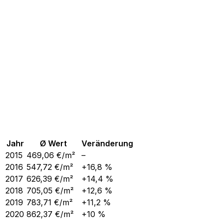
Jahr
Ø Wert
Veränderung
2015
469,06
€/m²
–
2016
547,72
€/m²
+16,8 %
2017
626,39
€/m²
+14,4 %
2018
705,05
€/m²
+12,6 %
2019
783,71
€/m²
+11,2 %
2020
862,37
€/m²
+10 %