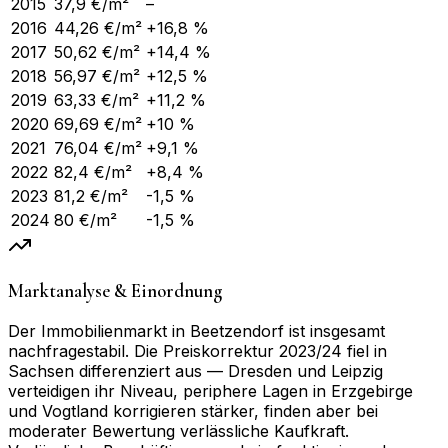
2015
37,9
€/m²
–
2016
44,26
€/m²
+16,8 %
2017
50,62
€/m²
+14,4 %
2018
56,97
€/m²
+12,5 %
2019
63,33
€/m²
+11,2 %
2020
69,69
€/m²
+10 %
2021
76,04
€/m²
+9,1 %
2022
82,4
€/m²
+8,4 %
2023
81,2
€/m²
-1,5 %
2024
80
€/m²
-1,5 %
Marktanalyse & Einordnung
Der Immobilienmarkt in Beetzendorf ist insgesamt
nachfragestabil. Die Preiskorrektur 2023/24 fiel in
Sachsen differenziert aus — Dresden und Leipzig
verteidigen ihr Niveau, periphere Lagen in Erzgebirge
und Vogtland korrigieren stärker, finden aber bei
moderater Bewertung verlässliche Kaufkraft.