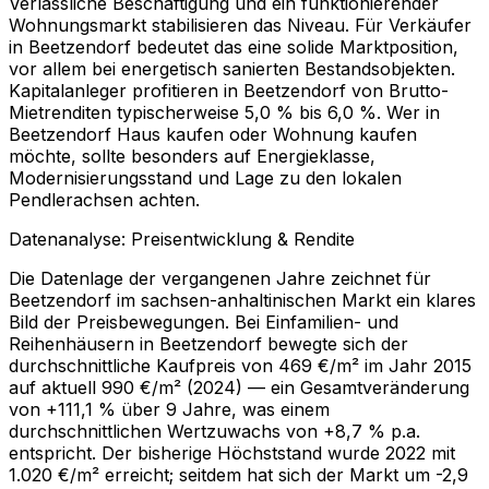
Verlässliche Beschäftigung und ein funktionierender
Wohnungsmarkt stabilisieren das Niveau. Für Verkäufer
in Beetzendorf bedeutet das eine solide Marktposition,
vor allem bei energetisch sanierten Bestandsobjekten.
Kapitalanleger profitieren in Beetzendorf von Brutto-
Mietrenditen typischerweise 5,0 % bis 6,0 %. Wer in
Beetzendorf Haus kaufen oder Wohnung kaufen
möchte, sollte besonders auf Energieklasse,
Modernisierungsstand und Lage zu den lokalen
Pendlerachsen achten.
Datenanalyse: Preisentwicklung & Rendite
Die Datenlage der vergangenen Jahre zeichnet für
Beetzendorf im sachsen-anhaltinischen Markt ein klares
Bild der Preisbewegungen. Bei Einfamilien- und
Reihenhäusern in Beetzendorf bewegte sich der
durchschnittliche Kaufpreis von 469 €/m² im Jahr 2015
auf aktuell 990 €/m² (2024) — ein Gesamtveränderung
von +111,1 % über 9 Jahre, was einem
durchschnittlichen Wertzuwachs von +8,7 % p.a.
entspricht. Der bisherige Höchststand wurde 2022 mit
1.020 €/m² erreicht; seitdem hat sich der Markt um -2,9