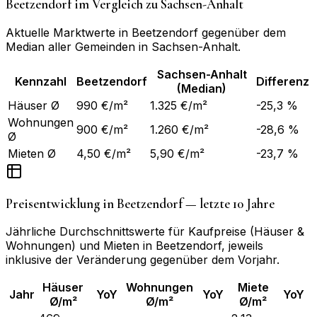
Beetzendorf
im Vergleich zu
Sachsen-Anhalt
Aktuelle Marktwerte in
Beetzendorf
gegenüber dem
Median aller Gemeinden in
Sachsen-Anhalt
.
Sachsen-Anhalt
Kennzahl
Beetzendorf
Differenz
(Median)
Häuser Ø
990 €/m²
1.325 €/m²
-25,3 %
Wohnungen
900 €/m²
1.260 €/m²
-28,6 %
Ø
Mieten Ø
4,50 €/m²
5,90 €/m²
-23,7 %
Preisentwicklung in
Beetzendorf
— letzte 10 Jahre
Jährliche Durchschnittswerte für Kaufpreise (Häuser &
Wohnungen) und Mieten in
Beetzendorf
, jeweils
inklusive der Veränderung gegenüber dem Vorjahr.
Häuser
Wohnungen
Miete
Jahr
YoY
YoY
YoY
Ø/m²
Ø/m²
Ø/m²