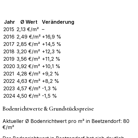
Jahr
Ø Wert
Veränderung
2015
2,13
€/m²
–
2016
2,49
€/m²
+16,9 %
2017
2,85
€/m²
+14,5 %
2018
3,20
€/m²
+12,3 %
2019
3,56
€/m²
+11,2 %
2020
3,92
€/m²
+10,1 %
2021
4,28
€/m²
+9,2 %
2022
4,63
€/m²
+8,2 %
2023
4,57
€/m²
-1,3 %
2024
4,50
€/m²
-1,5 %
Bodenrichtwerte & Grundstückspreise
Aktueller Ø Bodenrichtwert pro m² in Beetzendorf: 80
€/m²