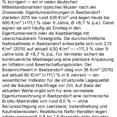
% korrigiert — ein in vielen deutschen
Mittelstandsmärkten typisches Muster nach der
Zinswende. Eigentumswohnungen in Beetzendorf
starteten 2015 bei rund 426 €/m² und liegen heute bei
900 €/m² (+111,1 % über 9 Jahre, Ø +8,7 % p.a.). Damit
eignen sie sich häufig als Einstieg in den
Eigentumserwerb oder als Kapitalanlage mit
überschaubarem Ticketgröße. Die durchschnittliche
Nettokaltmiete in Beetzendorf entwickelte sich von 2,13
€/m² (2015) auf aktuell 4,50 €/m² — +111,3 % über 9
Jahre bzw. Ø +8,7 % p.a.. Für Vermieter sichert die
kontinuierliche Mietsteigerung eine planbare Anpassung
an Inflation und Bewirtschaftungskosten. Der
Bodenrichtwert in Beetzendorf stieg von 38 €/m² (2015)
auf aktuell 80 €/m² (+111,1 % in 9 Jahren) — ein
wesentlicher Indikator für die strukturelle Lagequalität
und die Bauland-Nachfrage vor Ort. Auf Basis der
aktuellen Werte ergibt sich für eine vermietete
Eigentumswohnung in Beetzendorf eine rechnerische
Brutto-Mietrendite von rund 6,0 % — ohne
Berücksichtigung von Leerstand, Instandhaltung und
Kaufnebenkosten. Realistische Netto-Renditen liegen
erfahrungsgemäß 0,8 bis 1,5 Prozentpunkte darunter.