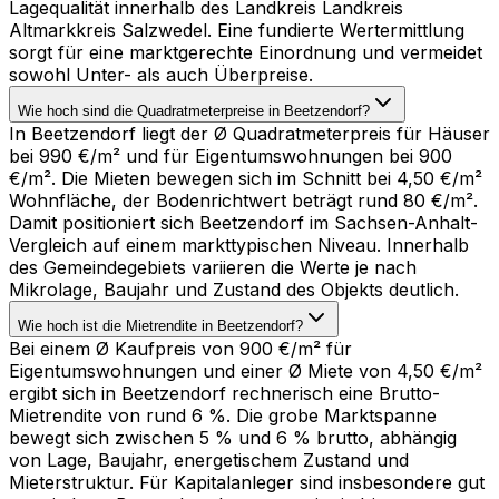
Lagequalität innerhalb des Landkreis Landkreis
Altmarkkreis Salzwedel. Eine fundierte Wertermittlung
sorgt für eine marktgerechte Einordnung und vermeidet
sowohl Unter- als auch Überpreise.
Wie hoch sind die Quadratmeterpreise in Beetzendorf?
In Beetzendorf liegt der Ø Quadratmeterpreis für Häuser
bei 990 €/m² und für Eigentumswohnungen bei 900
€/m². Die Mieten bewegen sich im Schnitt bei 4,50 €/m²
Wohnfläche, der Bodenrichtwert beträgt rund 80 €/m².
Damit positioniert sich Beetzendorf im Sachsen-Anhalt-
Vergleich auf einem markttypischen Niveau. Innerhalb
des Gemeindegebiets variieren die Werte je nach
Mikrolage, Baujahr und Zustand des Objekts deutlich.
Wie hoch ist die Mietrendite in Beetzendorf?
Bei einem Ø Kaufpreis von 900 €/m² für
Eigentumswohnungen und einer Ø Miete von 4,50 €/m²
ergibt sich in Beetzendorf rechnerisch eine Brutto-
Mietrendite von rund 6 %. Die grobe Marktspanne
bewegt sich zwischen 5 % und 6 % brutto, abhängig
von Lage, Baujahr, energetischem Zustand und
Mieterstruktur. Für Kapitalanleger sind insbesondere gut