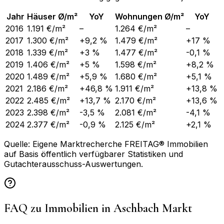
Jahr
Häuser Ø/m²
YoY
Wohnungen Ø/m²
YoY
2016
1.191 €/m²
–
1.264 €/m²
–
2017
1.300 €/m²
+9,2 %
1.479 €/m²
+17 %
2018
1.339 €/m²
+3 %
1.477 €/m²
-0,1 %
2019
1.406 €/m²
+5 %
1.598 €/m²
+8,2 %
2020
1.489 €/m²
+5,9 %
1.680 €/m²
+5,1 %
2021
2.186 €/m²
+46,8 %
1.911 €/m²
+13,8 %
2022
2.485 €/m²
+13,7 %
2.170 €/m²
+13,6 %
2023
2.398 €/m²
-3,5 %
2.081 €/m²
-4,1 %
2024
2.377 €/m²
-0,9 %
2.125 €/m²
+2,1 %
Quelle: Eigene Marktrecherche FREITAG® Immobilien
auf Basis öffentlich verfügbarer Statistiken und
Gutachterausschuss-Auswertungen.
FAQ zu Immobilien in
Aschbach Markt