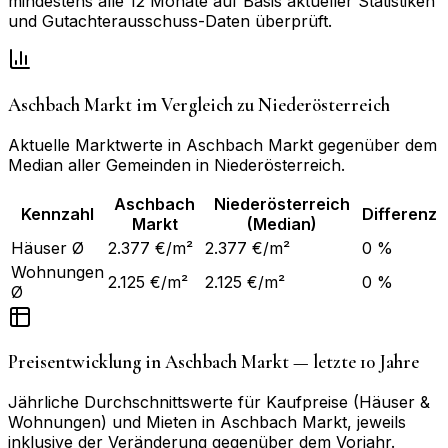
mindestens alle 12 Monate auf Basis aktueller Statistiken
und Gutachterausschuss-Daten überprüft.
Aschbach Markt
im Vergleich zu
Niederösterreich
Aktuelle Marktwerte in
Aschbach Markt
gegenüber dem
Median aller Gemeinden in
Niederösterreich
.
Aschbach
Niederösterreich
Kennzahl
Differenz
Markt
(Median)
Häuser Ø
2.377 €/m²
2.377 €/m²
0 %
Wohnungen
2.125 €/m²
2.125 €/m²
0 %
Ø
Preisentwicklung in
Aschbach Markt
— letzte 10 Jahre
Jährliche Durchschnittswerte für Kaufpreise (Häuser &
Wohnungen) und Mieten in
Aschbach Markt
, jeweils
inklusive der Veränderung gegenüber dem Vorjahr.