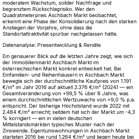
moderatem Wachstum, solider Nachfrage und
begrenztem Rückschlagrisiko. Wer den
Quadratmeterpreis Aschbach Markt beobachtet,
erkennt eine Phase der Konsolidierung nach den starken
Anstiegen der Vorjahre, ohne dass die
Standortattraktivität spürbar nachgelassen hätte.
Datenanalyse: Preisentwicklung & Rendite
Ein genauerer Blick auf die letzten Jahre zeigt, wie sich
der Immobilienmarkt Aschbach Markt im
österreichischen Markt konkret entwickelt hat. Bei
Einfamilien- und Reihenhäusern in Aschbach Markt
bewegte sich der durchschnittliche Kaufpreis von 1.191
€/m² im Jahr 2016 auf aktuell 2.376 €/m² (2024) — ein
Gesamtveränderung von +99,5 % über 8 Jahre, was
einem durchschnittlichen Wertzuwachs von +9,0 % p.a.
entspricht. Der bisherige Höchststand wurde 2022 mit
2.484 €/m² erreicht; seitdem hat sich der Markt um -4,3
% korrigiert — ein in vielen deutschen
Mittelstandsmärkten typisches Muster nach der
Zinswende. Eigentumswohnungen in Aschbach Markt
starteten 2016 bei rund 1.264 €/m² und liegen heute bei