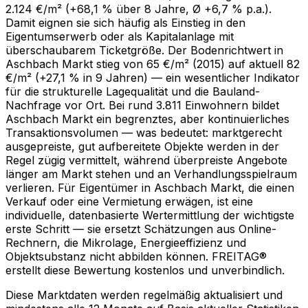
2.124 €/m² (+68,1 % über 8 Jahre, Ø +6,7 % p.a.).
Damit eignen sie sich häufig als Einstieg in den
Eigentumserwerb oder als Kapitalanlage mit
überschaubarem Ticketgröße. Der Bodenrichtwert in
Aschbach Markt stieg von 65 €/m² (2015) auf aktuell 82
€/m² (+27,1 % in 9 Jahren) — ein wesentlicher Indikator
für die strukturelle Lagequalität und die Bauland-
Nachfrage vor Ort. Bei rund 3.811 Einwohnern bildet
Aschbach Markt ein begrenztes, aber kontinuierliches
Transaktionsvolumen — was bedeutet: marktgerecht
ausgepreiste, gut aufbereitete Objekte werden in der
Regel zügig vermittelt, während überpreiste Angebote
länger am Markt stehen und an Verhandlungsspielraum
verlieren. Für Eigentümer in Aschbach Markt, die einen
Verkauf oder eine Vermietung erwägen, ist eine
individuelle, datenbasierte Wertermittlung der wichtigste
erste Schritt — sie ersetzt Schätzungen aus Online-
Rechnern, die Mikrolage, Energieeffizienz und
Objektsubstanz nicht abbilden können. FREITAG®
erstellt diese Bewertung kostenlos und unverbindlich.
Diese Marktdaten werden regelmäßig aktualisiert und