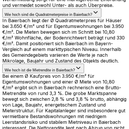
und vermeidet sowohl Unter- als auch Überpreise.
Wie hoch sind die Quadratmeterpreise in Baierbach?
In Baierbach liegt der Ø Quadratmeterpreis für Häuser
bei 3.650 €/m² und für Eigentumswohnungen bei 3.950
€/m². Die Mieten bewegen sich im Schnitt bei 10,80
€/m² Wohnfläche, der Bodenrichtwert beträgt rund 330
€/m². Damit positioniert sich Baierbach im Bayern-
Vergleich auf einem markttypischen Niveau. Innerhalb
des Gemeindegebiets variieren die Werte je nach
Mikrolage, Baujahr und Zustand des Objekts deutlich.
Wie hoch ist die Mietrendite in Baierbach?
Bei einem Ø Kaufpreis von 3.950 €/m² für
Eigentumswohnungen und einer Ø Miete von 10,80
€/m² ergibt sich in Baierbach rechnerisch eine Brutto-
Mietrendite von rund 3,3 %. Die grobe Marktspanne
bewegt sich zwischen 2,8 % und 3,8 % brutto, abhängig
von Lage, Baujahr, energetischem Zustand und
Mieterstruktur. Für Kapitalanleger sind insbesondere gut
vermietbare Bestandswohnungen mit niedrigem
Leerstandsrisiko und stabilem Mietniveau in Baierbach
interessant. Die Nettorendite liegt nach Abzug von nicht