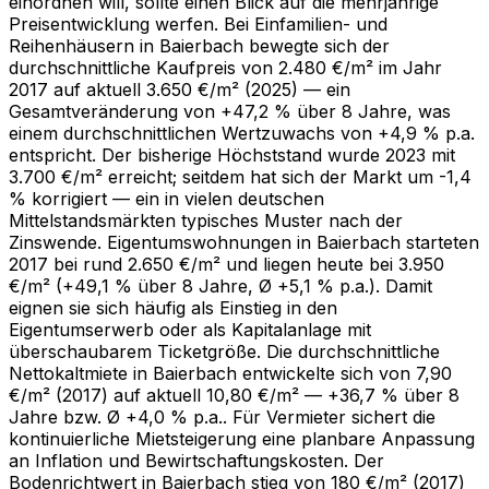
einordnen will, sollte einen Blick auf die mehrjährige
Preisentwicklung werfen. Bei Einfamilien- und
Reihenhäusern in Baierbach bewegte sich der
durchschnittliche Kaufpreis von 2.480 €/m² im Jahr
2017 auf aktuell 3.650 €/m² (2025) — ein
Gesamtveränderung von +47,2 % über 8 Jahre, was
einem durchschnittlichen Wertzuwachs von +4,9 % p.a.
entspricht. Der bisherige Höchststand wurde 2023 mit
3.700 €/m² erreicht; seitdem hat sich der Markt um -1,4
% korrigiert — ein in vielen deutschen
Mittelstandsmärkten typisches Muster nach der
Zinswende. Eigentumswohnungen in Baierbach starteten
2017 bei rund 2.650 €/m² und liegen heute bei 3.950
€/m² (+49,1 % über 8 Jahre, Ø +5,1 % p.a.). Damit
eignen sie sich häufig als Einstieg in den
Eigentumserwerb oder als Kapitalanlage mit
überschaubarem Ticketgröße. Die durchschnittliche
Nettokaltmiete in Baierbach entwickelte sich von 7,90
€/m² (2017) auf aktuell 10,80 €/m² — +36,7 % über 8
Jahre bzw. Ø +4,0 % p.a.. Für Vermieter sichert die
kontinuierliche Mietsteigerung eine planbare Anpassung
an Inflation und Bewirtschaftungskosten. Der
Bodenrichtwert in Baierbach stieg von 180 €/m² (2017)