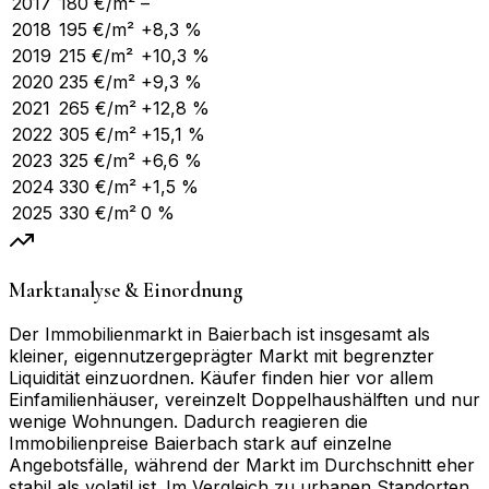
2017
180
€/m²
–
2018
195
€/m²
+8,3 %
2019
215
€/m²
+10,3 %
2020
235
€/m²
+9,3 %
2021
265
€/m²
+12,8 %
2022
305
€/m²
+15,1 %
2023
325
€/m²
+6,6 %
2024
330
€/m²
+1,5 %
2025
330
€/m²
0 %
Marktanalyse & Einordnung
Der Immobilienmarkt in Baierbach ist insgesamt als
kleiner, eigennutzergeprägter Markt mit begrenzter
Liquidität einzuordnen. Käufer finden hier vor allem
Einfamilienhäuser, vereinzelt Doppelhaushälften und nur
wenige Wohnungen. Dadurch reagieren die
Immobilienpreise Baierbach stark auf einzelne
Angebotsfälle, während der Markt im Durchschnitt eher
stabil als volatil ist. Im Vergleich zu urbanen Standorten