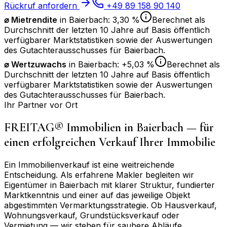
Rückruf anfordern
+49 89 158 90 140
⌀ Mietrendite
in
Baierbach
:
3,30 %
Berechnet als
Durchschnitt der letzten 10 Jahre auf Basis öffentlich
verfügbarer Marktstatistiken sowie der Auswertungen
des Gutachterausschusses für
Baierbach
.
⌀
Wertzuwachs
in
Baierbach
:
+5,03 %
Berechnet als
Durchschnitt der letzten 10 Jahre auf Basis öffentlich
verfügbarer Marktstatistiken sowie der Auswertungen
des Gutachterausschusses für
Baierbach
.
Ihr Partner vor Ort
FREITAG® Immobilien in
Baierbach
— für
einen erfolgreichen Verkauf Ihrer Immobilie
Ein Immobilienverkauf ist eine weitreichende
Entscheidung. Als erfahrene Makler begleiten wir
Eigentümer in
Baierbach
mit klarer Struktur, fundierter
Marktkenntnis und einer auf das jeweilige Objekt
abgestimmten Vermarktungsstrategie. Ob Hausverkauf,
Wohnungsverkauf, Grundstücksverkauf oder
Vermietung — wir stehen für saubere Abläufe,