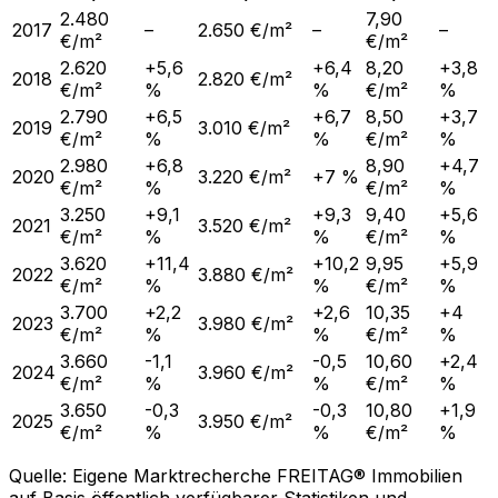
2.480
7,90
2017
–
2.650 €/m²
–
–
€/m²
€/m²
2.620
+5,6
+6,4
8,20
+3,8
2018
2.820 €/m²
€/m²
%
%
€/m²
%
2.790
+6,5
+6,7
8,50
+3,7
2019
3.010 €/m²
€/m²
%
%
€/m²
%
2.980
+6,8
8,90
+4,7
2020
3.220 €/m²
+7 %
€/m²
%
€/m²
%
3.250
+9,1
+9,3
9,40
+5,6
2021
3.520 €/m²
€/m²
%
%
€/m²
%
3.620
+11,4
+10,2
9,95
+5,9
2022
3.880 €/m²
€/m²
%
%
€/m²
%
3.700
+2,2
+2,6
10,35
+4
2023
3.980 €/m²
€/m²
%
%
€/m²
%
3.660
-1,1
-0,5
10,60
+2,4
2024
3.960 €/m²
€/m²
%
%
€/m²
%
3.650
-0,3
-0,3
10,80
+1,9
2025
3.950 €/m²
€/m²
%
%
€/m²
%
Quelle: Eigene Marktrecherche FREITAG® Immobilien