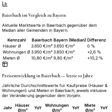
Baierbach
im Vergleich zu
Bayern
Aktuelle Marktwerte in
Baierbach
gegenüber dem
Median aller Gemeinden in
Bayern
.
Kennzahl
Baierbach
Bayern
(Median)
Differenz
Häuser Ø
3.650 €/m²
3.650 €/m²
0 %
Wohnungen Ø
3.950 €/m²
3.850 €/m²
+2,6 %
Mieten Ø
10,80 €/m²
9,80 €/m²
+10,2 %
Preisentwicklung in
Baierbach
— letzte 10 Jahre
Jährliche Durchschnittswerte für Kaufpreise (Häuser &
Wohnungen) und Mieten in
Baierbach
, jeweils inklusive
der Veränderung gegenüber dem Vorjahr.
Häuser
Wohnungen
Miete
Jahr
YoY
YoY
YoY
Ø/m²
Ø/m²
Ø/m²