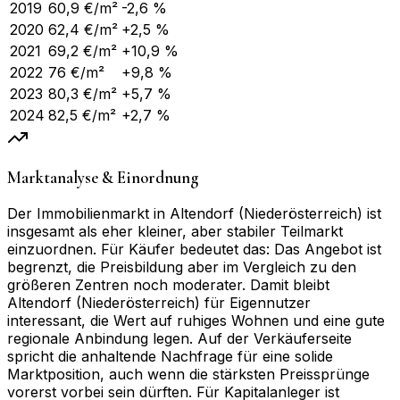
2019
60,9
€/m²
-2,6 %
2020
62,4
€/m²
+2,5 %
2021
69,2
€/m²
+10,9 %
2022
76
€/m²
+9,8 %
2023
80,3
€/m²
+5,7 %
2024
82,5
€/m²
+2,7 %
Marktanalyse & Einordnung
Der Immobilienmarkt in Altendorf (Niederösterreich) ist
insgesamt als eher kleiner, aber stabiler Teilmarkt
einzuordnen. Für Käufer bedeutet das: Das Angebot ist
begrenzt, die Preisbildung aber im Vergleich zu den
größeren Zentren noch moderater. Damit bleibt
Altendorf (Niederösterreich) für Eigennutzer
interessant, die Wert auf ruhiges Wohnen und eine gute
regionale Anbindung legen. Auf der Verkäuferseite
spricht die anhaltende Nachfrage für eine solide
Marktposition, auch wenn die stärksten Preissprünge
vorerst vorbei sein dürften. Für Kapitalanleger ist