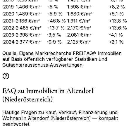
2019
1.406 €/m²
+5 %
1.598 €/m²
+8,2 %
2020
1.489 €/m²
+5,9 %
1.680 €/m²
+5,1 %
2021
2.186 €/m²
+46,8 %
1.911 €/m²
+13,8 %
2022
2.485 €/m²
+13,7 %
2.170 €/m²
+13,6 %
2023
2.398 €/m²
-3,5 %
2.081 €/m²
-4,1 %
2024
2.377 €/m²
-0,9 %
2.125 €/m²
+2,1 %
Quelle: Eigene Marktrecherche FREITAG® Immobilien
auf Basis öffentlich verfügbarer Statistiken und
Gutachterausschuss-Auswertungen.
FAQ zu Immobilien in
Altendorf
(Niederösterreich)
Häufige Fragen zu Kauf, Verkauf, Finanzierung und
Wohnen in
Altendorf (Niederösterreich)
— kompakt
beantwortet.