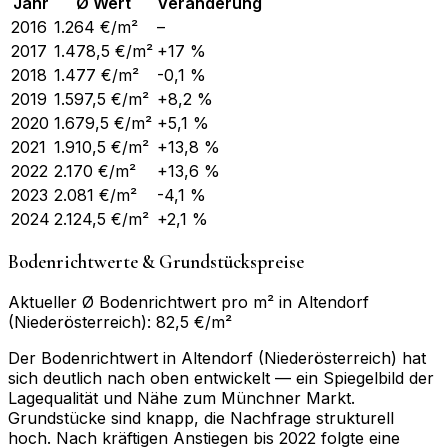
Jahr
Ø Wert
Veränderung
2016
1.264
€/m²
–
2017
1.478,5
€/m²
+17 %
2018
1.477
€/m²
-0,1 %
2019
1.597,5
€/m²
+8,2 %
2020
1.679,5
€/m²
+5,1 %
2021
1.910,5
€/m²
+13,8 %
2022
2.170
€/m²
+13,6 %
2023
2.081
€/m²
-4,1 %
2024
2.124,5
€/m²
+2,1 %
Bodenrichtwerte & Grundstückspreise
Aktueller Ø Bodenrichtwert pro m² in Altendorf
(Niederösterreich): 82,5 €/m²
Der Bodenrichtwert in Altendorf (Niederösterreich) hat
sich deutlich nach oben entwickelt — ein Spiegelbild der
Lagequalität und Nähe zum Münchner Markt.
Grundstücke sind knapp, die Nachfrage strukturell
hoch. Nach kräftigen Anstiegen bis 2022 folgte eine