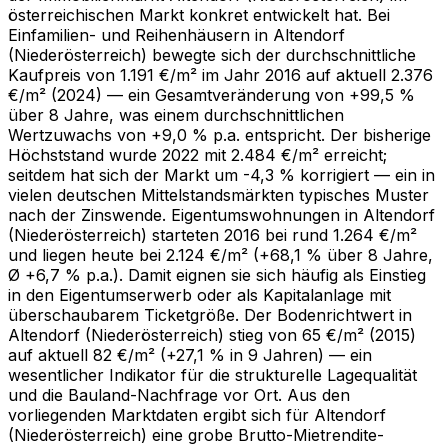
österreichischen Markt konkret entwickelt hat. Bei
Einfamilien- und Reihenhäusern in Altendorf
(Niederösterreich) bewegte sich der durchschnittliche
Kaufpreis von 1.191 €/m² im Jahr 2016 auf aktuell 2.376
€/m² (2024) — ein Gesamtveränderung von +99,5 %
über 8 Jahre, was einem durchschnittlichen
Wertzuwachs von +9,0 % p.a. entspricht. Der bisherige
Höchststand wurde 2022 mit 2.484 €/m² erreicht;
seitdem hat sich der Markt um -4,3 % korrigiert — ein in
vielen deutschen Mittelstandsmärkten typisches Muster
nach der Zinswende. Eigentumswohnungen in Altendorf
(Niederösterreich) starteten 2016 bei rund 1.264 €/m²
und liegen heute bei 2.124 €/m² (+68,1 % über 8 Jahre,
Ø +6,7 % p.a.). Damit eignen sie sich häufig als Einstieg
in den Eigentumserwerb oder als Kapitalanlage mit
überschaubarem Ticketgröße. Der Bodenrichtwert in
Altendorf (Niederösterreich) stieg von 65 €/m² (2015)
auf aktuell 82 €/m² (+27,1 % in 9 Jahren) — ein
wesentlicher Indikator für die strukturelle Lagequalität
und die Bauland-Nachfrage vor Ort. Aus den
vorliegenden Markt­daten ergibt sich für Altendorf
(Niederösterreich) eine grobe Brutto-Mietrendite-