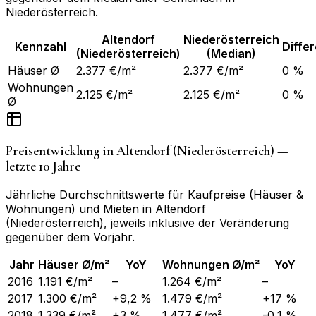
Niederösterreich
.
Altendorf
Niederösterreich
Kennzahl
Diffe
(Niederösterreich)
(Median)
Häuser Ø
2.377 €/m²
2.377 €/m²
0 %
Wohnungen
2.125 €/m²
2.125 €/m²
0 %
Ø
Preisentwicklung in
Altendorf (Niederösterreich)
—
letzte 10 Jahre
Jährliche Durchschnittswerte für Kaufpreise (Häuser &
Wohnungen) und Mieten in
Altendorf
(Niederösterreich)
, jeweils inklusive der Veränderung
gegenüber dem Vorjahr.
Jahr
Häuser Ø/m²
YoY
Wohnungen Ø/m²
YoY
2016
1.191 €/m²
–
1.264 €/m²
–
2017
1.300 €/m²
+9,2 %
1.479 €/m²
+17 %
2018
1.339 €/m²
+3 %
1.477 €/m²
-0,1 %