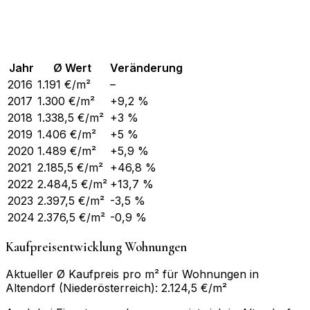
Jahr
Ø Wert
Veränderung
2016
1.191
€/m²
–
2017
1.300
€/m²
+9,2 %
2018
1.338,5
€/m²
+3 %
2019
1.406
€/m²
+5 %
2020
1.489
€/m²
+5,9 %
2021
2.185,5
€/m²
+46,8 %
2022
2.484,5
€/m²
+13,7 %
2023
2.397,5
€/m²
-3,5 %
2024
2.376,5
€/m²
-0,9 %
Kaufpreisentwicklung Wohnungen
Aktueller Ø Kaufpreis pro m² für Wohnungen in
Altendorf (Niederösterreich): 2.124,5 €/m²