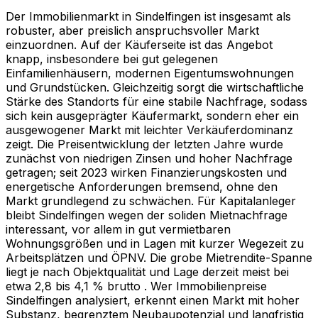
Der Immobilienmarkt in Sindelfingen ist insgesamt als
robuster, aber preislich anspruchsvoller Markt
einzuordnen. Auf der Käuferseite ist das Angebot
knapp, insbesondere bei gut gelegenen
Einfamilienhäusern, modernen Eigentumswohnungen
und Grundstücken. Gleichzeitig sorgt die wirtschaftliche
Stärke des Standorts für eine stabile Nachfrage, sodass
sich kein ausgeprägter Käufermarkt, sondern eher ein
ausgewogener Markt mit leichter Verkäuferdominanz
zeigt. Die Preisentwicklung der letzten Jahre wurde
zunächst von niedrigen Zinsen und hoher Nachfrage
getragen; seit 2023 wirken Finanzierungskosten und
energetische Anforderungen bremsend, ohne den
Markt grundlegend zu schwächen. Für Kapitalanleger
bleibt Sindelfingen wegen der soliden Mietnachfrage
interessant, vor allem in gut vermietbaren
Wohnungsgrößen und in Lagen mit kurzer Wegezeit zu
Arbeitsplätzen und ÖPNV. Die grobe Mietrendite-Spanne
liegt je nach Objektqualität und Lage derzeit meist bei
etwa 2,8 bis 4,1 % brutto . Wer Immobilienpreise
Sindelfingen analysiert, erkennt einen Markt mit hoher
Substanz, begrenztem Neubaupotenzial und langfristig