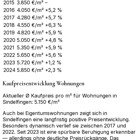
2015
3.850
€/m²
–
2016
4.050
€/m²
+5,2 %
2017
4.280
€/m²
+5,7 %
2018
4.550
€/m²
+6,3 %
2019
4.820
€/m²
+5,9 %
2020
5.050
€/m²
+4,8 %
2021
5.350
€/m²
+5,9 %
2022
5.650
€/m²
+5,6 %
2023
5.720
€/m²
+1,2 %
2024
5.850
€/m²
+2,3 %
Kaufpreisentwicklung Wohnungen
Aktueller Ø Kaufpreis pro m² für Wohnungen in
Sindelfingen: 5.150 €/m²
Auch bei Eigentumswohnungen zeigt sich in
Sindelfingen eine langfristig positive Preisentwicklung.
Besonders dynamisch verlief sie zwischen 2017 und
2022. Seit 2023 ist eine spürbare Beruhigung erkennbar
— allerdings ohne deutliche Preisrückgänge. Das