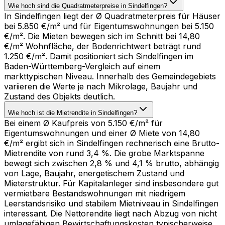
Wie hoch sind die Quadratmeterpreise in Sindelfingen?
In Sindelfingen liegt der Ø Quadratmeterpreis für Häuser
bei 5.850 €/m² und für Eigentumswohnungen bei 5.150
€/m². Die Mieten bewegen sich im Schnitt bei 14,80
€/m² Wohnfläche, der Bodenrichtwert beträgt rund
1.250 €/m². Damit positioniert sich Sindelfingen im
Baden-Württemberg-Vergleich auf einem
markttypischen Niveau. Innerhalb des Gemeindegebiets
variieren die Werte je nach Mikrolage, Baujahr und
Zustand des Objekts deutlich.
Wie hoch ist die Mietrendite in Sindelfingen?
Bei einem Ø Kaufpreis von 5.150 €/m² für
Eigentumswohnungen und einer Ø Miete von 14,80
€/m² ergibt sich in Sindelfingen rechnerisch eine Brutto-
Mietrendite von rund 3,4 %. Die grobe Marktspanne
bewegt sich zwischen 2,8 % und 4,1 % brutto, abhängig
von Lage, Baujahr, energetischem Zustand und
Mieterstruktur. Für Kapitalanleger sind insbesondere gut
vermietbare Bestandswohnungen mit niedrigem
Leerstandsrisiko und stabilem Mietniveau in Sindelfingen
interessant. Die Nettorendite liegt nach Abzug von nicht
umlagefähigen Bewirtschaftungskosten typischerweise