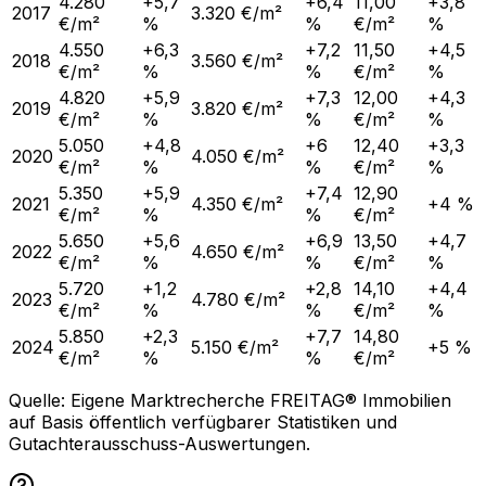
4.280
+5,7
+6,4
11,00
+3,8
2017
3.320 €/m²
€/m²
%
%
€/m²
%
4.550
+6,3
+7,2
11,50
+4,5
2018
3.560 €/m²
€/m²
%
%
€/m²
%
4.820
+5,9
+7,3
12,00
+4,3
2019
3.820 €/m²
€/m²
%
%
€/m²
%
5.050
+4,8
+6
12,40
+3,3
2020
4.050 €/m²
€/m²
%
%
€/m²
%
5.350
+5,9
+7,4
12,90
2021
4.350 €/m²
+4 %
€/m²
%
%
€/m²
5.650
+5,6
+6,9
13,50
+4,7
2022
4.650 €/m²
€/m²
%
%
€/m²
%
5.720
+1,2
+2,8
14,10
+4,4
2023
4.780 €/m²
€/m²
%
%
€/m²
%
5.850
+2,3
+7,7
14,80
2024
5.150 €/m²
+5 %
€/m²
%
%
€/m²
Quelle: Eigene Marktrecherche FREITAG® Immobilien
auf Basis öffentlich verfügbarer Statistiken und
Gutachterausschuss-Auswertungen.