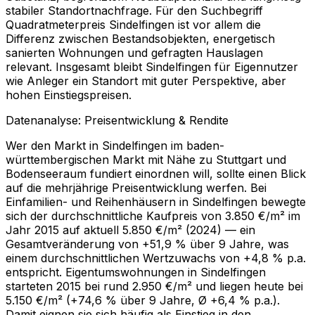
stabiler Standortnachfrage. Für den Suchbegriff
Quadratmeterpreis Sindelfingen ist vor allem die
Differenz zwischen Bestandsobjekten, energetisch
sanierten Wohnungen und gefragten Hauslagen
relevant. Insgesamt bleibt Sindelfingen für Eigennutzer
wie Anleger ein Standort mit guter Perspektive, aber
hohen Einstiegspreisen.
Datenanalyse: Preisentwicklung & Rendite
Wer den Markt in Sindelfingen im baden-
württembergischen Markt mit Nähe zu Stuttgart und
Bodenseeraum fundiert einordnen will, sollte einen Blick
auf die mehrjährige Preisentwicklung werfen. Bei
Einfamilien- und Reihenhäusern in Sindelfingen bewegte
sich der durchschnittliche Kaufpreis von 3.850 €/m² im
Jahr 2015 auf aktuell 5.850 €/m² (2024) — ein
Gesamtveränderung von +51,9 % über 9 Jahre, was
einem durchschnittlichen Wertzuwachs von +4,8 % p.a.
entspricht. Eigentumswohnungen in Sindelfingen
starteten 2015 bei rund 2.950 €/m² und liegen heute bei
5.150 €/m² (+74,6 % über 9 Jahre, Ø +6,4 % p.a.).
Damit eignen sie sich häufig als Einstieg in den