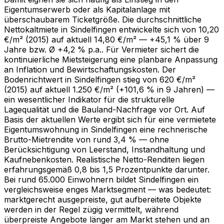
Eigentumserwerb oder als Kapitalanlage mit
überschaubarem Ticketgröße. Die durchschnittliche
Nettokaltmiete in Sindelfingen entwickelte sich von 10,20
€/m² (2015) auf aktuell 14,80 €/m² — +45,1 % über 9
Jahre bzw. Ø +4,2 % p.a.. Für Vermieter sichert die
kontinuierliche Mietsteigerung eine planbare Anpassung
an Inflation und Bewirtschaftungskosten. Der
Bodenrichtwert in Sindelfingen stieg von 620 €/m²
(2015) auf aktuell 1.250 €/m² (+101,6 % in 9 Jahren) —
ein wesentlicher Indikator für die strukturelle
Lagequalität und die Bauland-Nachfrage vor Ort. Auf
Basis der aktuellen Werte ergibt sich für eine vermietete
Eigentumswohnung in Sindelfingen eine rechnerische
Brutto-Mietrendite von rund 3,4 % — ohne
Berücksichtigung von Leerstand, Instandhaltung und
Kaufnebenkosten. Realistische Netto-Renditen liegen
erfahrungsgemäß 0,8 bis 1,5 Prozentpunkte darunter.
Bei rund 65.000 Einwohnern bildet Sindelfingen ein
vergleichsweise enges Marktsegment — was bedeutet:
marktgerecht ausgepreiste, gut aufbereitete Objekte
werden in der Regel zügig vermittelt, während
überpreiste Angebote länger am Markt stehen und an