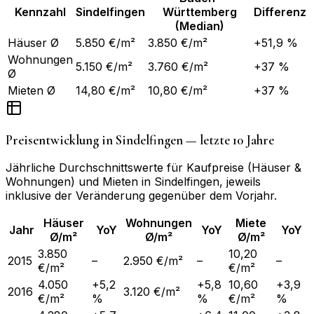
Kennzahl
Sindelfingen
Württemberg
Differenz
(Median)
Häuser Ø
5.850 €/m²
3.850 €/m²
+51,9 %
Wohnungen
5.150 €/m²
3.760 €/m²
+37 %
Ø
Mieten Ø
14,80 €/m²
10,80 €/m²
+37 %
Preisentwicklung in
Sindelfingen
— letzte 10 Jahre
Jährliche Durchschnittswerte für Kaufpreise (Häuser &
Wohnungen) und Mieten in
Sindelfingen
, jeweils
inklusive der Veränderung gegenüber dem Vorjahr.
Häuser
Wohnungen
Miete
Jahr
YoY
YoY
YoY
Ø/m²
Ø/m²
Ø/m²
3.850
10,20
2015
–
2.950 €/m²
–
–
€/m²
€/m²
4.050
+5,2
+5,8
10,60
+3,9
2016
3.120 €/m²
€/m²
%
%
€/m²
%