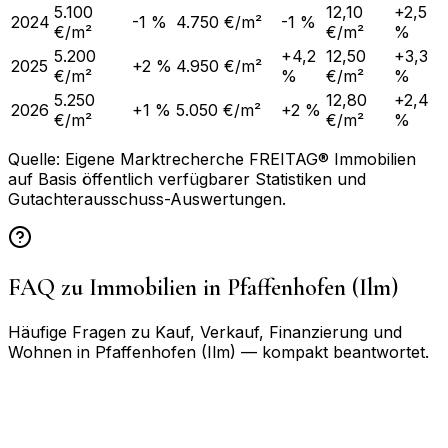
5.100
12,10
+2,5
2024
-1 %
4.750 €/m²
-1 %
€/m²
€/m²
%
5.200
+4,2
12,50
+3,3
2025
+2 %
4.950 €/m²
€/m²
%
€/m²
%
5.250
12,80
+2,4
2026
+1 %
5.050 €/m²
+2 %
€/m²
€/m²
%
Quelle: Eigene Marktrecherche FREITAG® Immobilien
auf Basis öffentlich verfügbarer Statistiken und
Gutachterausschuss-Auswertungen.
FAQ zu Immobilien in
Pfaffenhofen (Ilm)
Häufige Fragen zu Kauf, Verkauf, Finanzierung und
Wohnen in
Pfaffenhofen (Ilm)
— kompakt beantwortet.