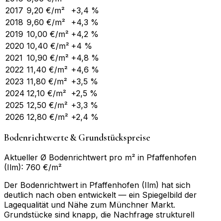
2017
9,20
€/m²
+3,4 %
2018
9,60
€/m²
+4,3 %
2019
10,00
€/m²
+4,2 %
2020
10,40
€/m²
+4 %
2021
10,90
€/m²
+4,8 %
2022
11,40
€/m²
+4,6 %
2023
11,80
€/m²
+3,5 %
2024
12,10
€/m²
+2,5 %
2025
12,50
€/m²
+3,3 %
2026
12,80
€/m²
+2,4 %
Bodenrichtwerte & Grundstückspreise
Aktueller Ø Bodenrichtwert pro m² in Pfaffenhofen
(Ilm): 760 €/m²
Der Bodenrichtwert in Pfaffenhofen (Ilm) hat sich
deutlich nach oben entwickelt — ein Spiegelbild der
Lagequalität und Nähe zum Münchner Markt.
Grundstücke sind knapp, die Nachfrage strukturell