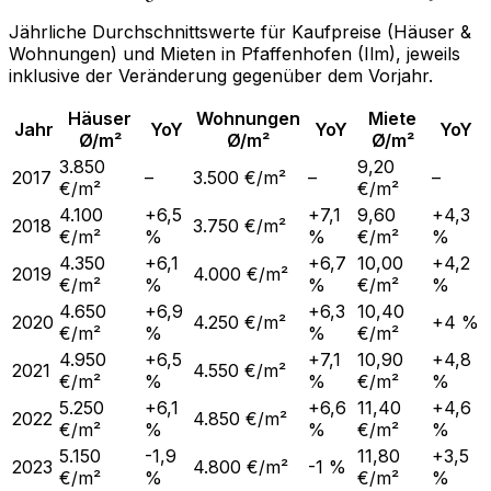
Jährliche Durchschnittswerte für Kaufpreise (Häuser &
Wohnungen) und Mieten in
Pfaffenhofen (Ilm)
, jeweils
inklusive der Veränderung gegenüber dem Vorjahr.
Häuser
Wohnungen
Miete
Jahr
YoY
YoY
YoY
Ø/m²
Ø/m²
Ø/m²
3.850
9,20
2017
–
3.500 €/m²
–
–
€/m²
€/m²
4.100
+6,5
+7,1
9,60
+4,3
2018
3.750 €/m²
€/m²
%
%
€/m²
%
4.350
+6,1
+6,7
10,00
+4,2
2019
4.000 €/m²
€/m²
%
%
€/m²
%
4.650
+6,9
+6,3
10,40
2020
4.250 €/m²
+4 %
€/m²
%
%
€/m²
4.950
+6,5
+7,1
10,90
+4,8
2021
4.550 €/m²
€/m²
%
%
€/m²
%
5.250
+6,1
+6,6
11,40
+4,6
2022
4.850 €/m²
€/m²
%
%
€/m²
%
5.150
-1,9
11,80
+3,5
2023
4.800 €/m²
-1 %
€/m²
%
€/m²
%