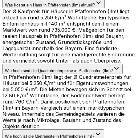
Was kostet ein Haus in Pfaffenhofen (Ilm) aktuell?
Der Ø Kaufpreis für Häuser in Pfaffenhofen (Ilm) liegt
aktuell bei rund 5.250 €/m² Wohnfläche. Ein typisches
Einfamilienhaus mit 140 m² entspricht damit einem
Marktwert von rund 735.000 €. Maßgeblich für den
realen Hauspreis in Pfaffenhofen (Ilm) sind Baujahr,
energetischer Zustand, Grundstücksgröße und
Lagequalität innerhalb des Bayern. Eine fundierte
Wertermittlung sorgt für eine marktgerechte Einordnung
und vermeidet sowohl Unter- als auch Überpreise.
Wie hoch sind die Quadratmeterpreise in Pfaffenhofen (Ilm)?
In Pfaffenhofen (Ilm) liegt der Ø Quadratmeterpreis für
Häuser bei 5.250 €/m² und für Eigentumswohnungen
bei 5.050 €/m². Die Mieten bewegen sich im Schnitt bei
12,80 €/m² Wohnfläche, der Bodenrichtwert beträgt
rund 760 €/m². Damit positioniert sich Pfaffenhofen
(Ilm) im Bayern-Vergleich auf einem markttypischen
Niveau. Innerhalb des Gemeindegebiets variieren die
Werte je nach Mikrolage, Baujahr und Zustand des
Objekts deutlich.
Wie hoch ist die Mietrendite in Pfaffenhofen (Ilm)?