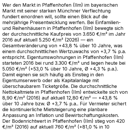
Wer den Markt in Pfaffenhofen (Ilm) im bayerischen
Markt mit seiner starken Münchner Verflechtung
fundiert einordnen will, sollte einen Blick auf die
mehrjährige Preisentwicklung werfen. Bei Einfamilien-
und Reihenhäusern in Pfaffenhofen (Ilm) bewegte sich
der durchschnittliche Kaufpreis von 3.650 €/m² im Jahr
2016 auf aktuell 5.250 €/m² (2026) — ein
Gesamtveränderung von +43,8 % über 10 Jahre, was
einem durchschnittlichen Wertzuwachs von +3,7 % p.a.
entspricht. Eigentumswohnungen in Pfaffenhofen (Ilm)
starteten 2016 bei rund 3.300 €/m² und liegen heute bei
5.050 €/m² (+53,0 % über 10 Jahre, Ø +4,3 % p.a.).
Damit eignen sie sich häufig als Einstieg in den
Eigentumserwerb oder als Kapitalanlage mit
überschaubarem Ticketgröße. Die durchschnittliche
Nettokaltmiete in Pfaffenhofen (Ilm) entwickelte sich von
8,90 €/m² (2016) auf aktuell 12,80 €/m² — +43,8 %
über 10 Jahre bzw. Ø +3,7 % p.a.. Für Vermieter sichert
die kontinuierliche Mietsteigerung eine planbare
Anpassung an Inflation und Bewirtschaftungskosten.
Der Bodenrichtwert in Pfaffenhofen (Ilm) stieg von 420
€/m² (2016) auf aktuell 760 €/m² (+81,0 % in 10