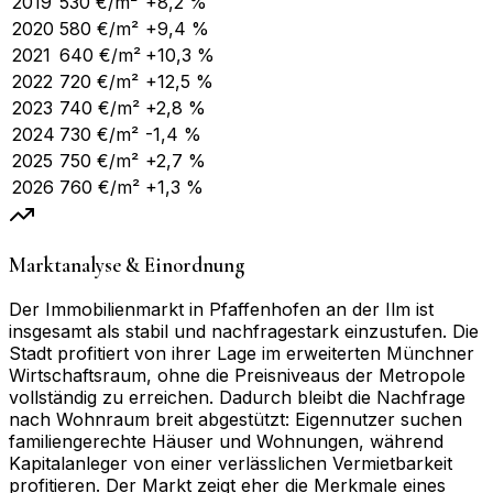
2019
530
€/m²
+8,2 %
2020
580
€/m²
+9,4 %
2021
640
€/m²
+10,3 %
2022
720
€/m²
+12,5 %
2023
740
€/m²
+2,8 %
2024
730
€/m²
-1,4 %
2025
750
€/m²
+2,7 %
2026
760
€/m²
+1,3 %
Marktanalyse & Einordnung
Der Immobilienmarkt in Pfaffenhofen an der Ilm ist
insgesamt als stabil und nachfragestark einzustufen. Die
Stadt profitiert von ihrer Lage im erweiterten Münchner
Wirtschaftsraum, ohne die Preisniveaus der Metropole
vollständig zu erreichen. Dadurch bleibt die Nachfrage
nach Wohnraum breit abgestützt: Eigennutzer suchen
familiengerechte Häuser und Wohnungen, während
Kapitalanleger von einer verlässlichen Vermietbarkeit
profitieren. Der Markt zeigt eher die Merkmale eines