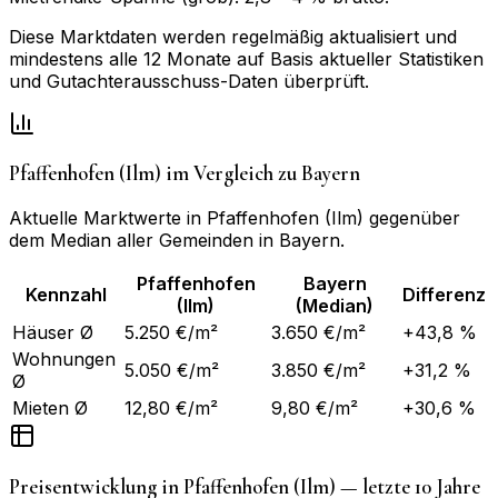
Diese Marktdaten werden regelmäßig aktualisiert und
mindestens alle 12 Monate auf Basis aktueller Statistiken
und Gutachterausschuss-Daten überprüft.
Pfaffenhofen (Ilm)
im Vergleich zu
Bayern
Aktuelle Marktwerte in
Pfaffenhofen (Ilm)
gegenüber
dem Median aller Gemeinden in
Bayern
.
Pfaffenhofen
Bayern
Kennzahl
Differenz
(Ilm)
(Median)
Häuser Ø
5.250 €/m²
3.650 €/m²
+43,8 %
Wohnungen
5.050 €/m²
3.850 €/m²
+31,2 %
Ø
Mieten Ø
12,80 €/m²
9,80 €/m²
+30,6 %
Preisentwicklung in
Pfaffenhofen (Ilm)
— letzte 10 Jahre