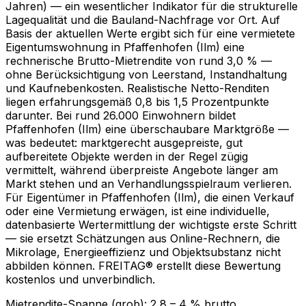
Jahren) — ein wesentlicher Indikator für die strukturelle
Lagequalität und die Bauland-Nachfrage vor Ort. Auf
Basis der aktuellen Werte ergibt sich für eine vermietete
Eigentumswohnung in Pfaffenhofen (Ilm) eine
rechnerische Brutto-Mietrendite von rund 3,0 % —
ohne Berücksichtigung von Leerstand, Instandhaltung
und Kaufnebenkosten. Realistische Netto-Renditen
liegen erfahrungsgemäß 0,8 bis 1,5 Prozentpunkte
darunter. Bei rund 26.000 Einwohnern bildet
Pfaffenhofen (Ilm) eine überschaubare Marktgröße —
was bedeutet: marktgerecht ausgepreiste, gut
aufbereitete Objekte werden in der Regel zügig
vermittelt, während überpreiste Angebote länger am
Markt stehen und an Verhandlungsspielraum verlieren.
Für Eigentümer in Pfaffenhofen (Ilm), die einen Verkauf
oder eine Vermietung erwägen, ist eine individuelle,
datenbasierte Wertermittlung der wichtigste erste Schritt
— sie ersetzt Schätzungen aus Online-Rechnern, die
Mikrolage, Energieeffizienz und Objektsubstanz nicht
abbilden können. FREITAG® erstellt diese Bewertung
kostenlos und unverbindlich.
Mietrendite-Spanne (grob):
2,8
–
4
% brutto.