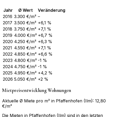
Jahr
Ø Wert
Veränderung
2016
3.300
€/m²
–
2017
3.500
€/m²
+6,1 %
2018
3.750
€/m²
+7,1 %
2019
4.000
€/m²
+6,7 %
2020
4.250
€/m²
+6,3 %
2021
4.550
€/m²
+7,1 %
2022
4.850
€/m²
+6,6 %
2023
4.800
€/m²
-1 %
2024
4.750
€/m²
-1 %
2025
4.950
€/m²
+4,2 %
2026
5.050
€/m²
+2 %
Mietpreisentwicklung Wohnungen
Aktuelle Ø Miete pro m² in Pfaffenhofen (Ilm): 12,80
€/m²
Die Mieten in Pfaffenhofen (Ilm) sind in den letzten