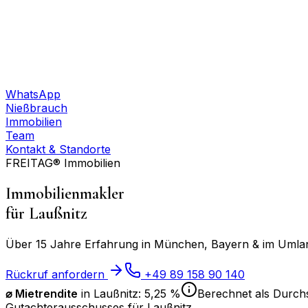
WhatsApp
Nießbrauch
Immobilien
Team
Kontakt & Standorte
FREITAG® Immobilien
Immobilienmakler
für
Laußnitz
Über 15 Jahre Erfahrung in München, Bayern & im Umland
Rückruf anfordern
+49 89 158 90 140
⌀ Mietrendite
in
Laußnitz
:
5,25 %
Berechnet als Durchs
Gutachterausschusses für
Laußnitz
.