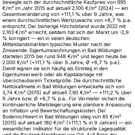
bewegte sich der durchschnittliche Kaufpreis von 995
€/m² im Jahr 2015 auf aktuell 2.100 €/m² (2024) — ein
Gesamtveränderung von +111,1 % über 9 Jahre, was
einem durchschnittlichen Wertzuwachs von +8,7 % p.a.
entspricht. Der bisherige Höchststand wurde 2022 mit
2.163 €/m² erreicht; seitdem hat sich der Markt um -2,9
% korrigiert — ein in vielen deutschen
Mittelstandsmärkten typisches Muster nach der
Zinswende. Eigentumswohnungen in Bad Wildungen
starteten 2015 bei rund 948 €/m² und liegen heute bei
2.000 €/m² (+111,1 % über 9 Jahre, Ø +8,7 % p.a.).
Damit eignen sie sich häufig als Einstieg in den
Eigentumserwerb oder als Kapitalanlage mit
überschaubarem Ticketgröße. Die durchschnittliche
Nettokaltmiete in Bad Wildungen entwickelte sich von
3,74 €/m² (2015) auf aktuell 7,90 €/m² — +111,2 % über
9 Jahre bzw. Ø +8,7 % p.a.. Für Vermieter sichert die
kontinuierliche Mietsteigerung eine planbare Anpassung
an Inflation und Bewirtschaftungskosten. Der
Bodenrichtwert in Bad Wildungen stieg von 85 €/m²
(2015) auf aktuell 180 €/m² (+111,1 % in 9 Jahren) — ein
wesentlicher Indikator für die strukturelle Lagequalität
und die Bauland-Nachfrage vor Ort. Auf Basis der