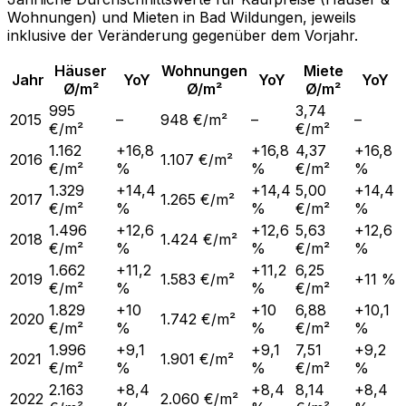
Wohnungen) und Mieten in
Bad Wildungen
, jeweils
inklusive der Veränderung gegenüber dem Vorjahr.
Häuser
Wohnungen
Miete
Jahr
YoY
YoY
YoY
Ø/m²
Ø/m²
Ø/m²
995
3,74
2015
–
948 €/m²
–
–
€/m²
€/m²
1.162
+16,8
+16,8
4,37
+16,8
2016
1.107 €/m²
€/m²
%
%
€/m²
%
1.329
+14,4
+14,4
5,00
+14,4
2017
1.265 €/m²
€/m²
%
%
€/m²
%
1.496
+12,6
+12,6
5,63
+12,6
2018
1.424 €/m²
€/m²
%
%
€/m²
%
1.662
+11,2
+11,2
6,25
2019
1.583 €/m²
+11 %
€/m²
%
%
€/m²
1.829
+10
+10
6,88
+10,1
2020
1.742 €/m²
€/m²
%
%
€/m²
%
1.996
+9,1
+9,1
7,51
+9,2
2021
1.901 €/m²
€/m²
%
%
€/m²
%
2.163
+8,4
+8,4
8,14
+8,4
2022
2.060 €/m²