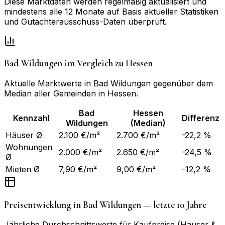
Diese Marktdaten werden regelmäßig aktualisiert und
mindestens alle 12 Monate auf Basis aktueller Statistiken
und Gutachterausschuss-Daten überprüft.
Bad Wildungen
im Vergleich zu
Hessen
Aktuelle Marktwerte in
Bad Wildungen
gegenüber dem
Median aller Gemeinden in
Hessen
.
Bad
Hessen
Kennzahl
Differenz
Wildungen
(Median)
Häuser Ø
2.100 €/m²
2.700 €/m²
-22,2 %
Wohnungen
2.000 €/m²
2.650 €/m²
-24,5 %
Ø
Mieten Ø
7,90 €/m²
9,00 €/m²
-12,2 %
Preisentwicklung in
Bad Wildungen
— letzte 10 Jahre
Jährliche Durchschnittswerte für Kaufpreise (Häuser &