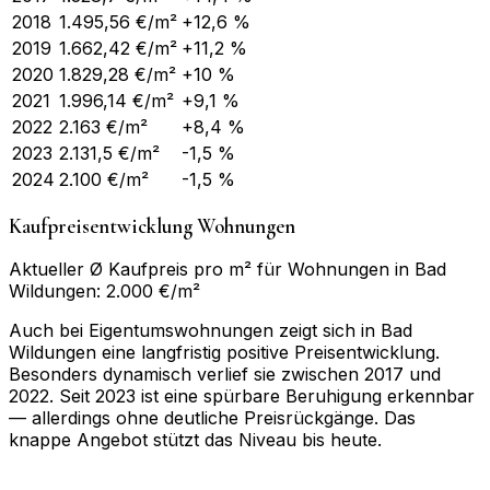
2018
1.495,56
€/m²
+12,6 %
2019
1.662,42
€/m²
+11,2 %
2020
1.829,28
€/m²
+10 %
2021
1.996,14
€/m²
+9,1 %
2022
2.163
€/m²
+8,4 %
2023
2.131,5
€/m²
-1,5 %
2024
2.100
€/m²
-1,5 %
Kaufpreisentwicklung Wohnungen
Aktueller Ø Kaufpreis pro m² für Wohnungen in Bad
Wildungen: 2.000 €/m²
Auch bei Eigentumswohnungen zeigt sich in Bad
Wildungen eine langfristig positive Preisentwicklung.
Besonders dynamisch verlief sie zwischen 2017 und
2022. Seit 2023 ist eine spürbare Beruhigung erkennbar
— allerdings ohne deutliche Preisrückgänge. Das
knappe Angebot stützt das Niveau bis heute.