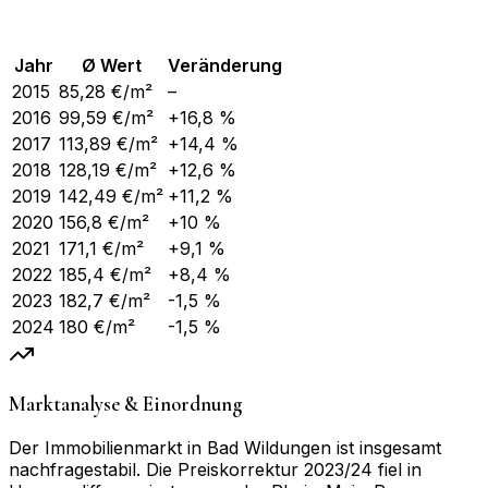
Jahr
Ø Wert
Veränderung
2015
85,28
€/m²
–
2016
99,59
€/m²
+16,8 %
2017
113,89
€/m²
+14,4 %
2018
128,19
€/m²
+12,6 %
2019
142,49
€/m²
+11,2 %
2020
156,8
€/m²
+10 %
2021
171,1
€/m²
+9,1 %
2022
185,4
€/m²
+8,4 %
2023
182,7
€/m²
-1,5 %
2024
180
€/m²
-1,5 %
Marktanalyse & Einordnung
Der Immobilienmarkt in Bad Wildungen ist insgesamt
nachfragestabil. Die Preiskorrektur 2023/24 fiel in