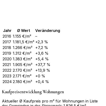
Jahr
Ø Wert
Veränderung
2016
1.155
€/m²
–
2017
1.181,5
€/m²
+2,3 %
2018
1.266
€/m²
+7,2 %
2019
1.312
€/m²
+3,6 %
2020
1.383
€/m²
+5,4 %
2021
1.905
€/m²
+37,7 %
2022
2.170
€/m²
+13,9 %
2023
2.171
€/m²
+0 %
2024
2.180
€/m²
+0,4 %
Kaufpreisentwicklung Wohnungen
Aktueller Ø Kaufpreis pro m² für Wohnungen in Liste
der Gemeinden in der Steiermark: 1.826,5 €/m²