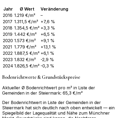
Jahr
Ø Wert
Veränderung
2016
1.219
€/m²
–
2017
1.311,5
€/m²
+7,6 %
2018
1.354,5
€/m²
+3,3 %
2019
1.442
€/m²
+6,5 %
2020
1.573
€/m²
+9,1 %
2021
1.779
€/m²
+13,1 %
2022
1.887,5
€/m²
+6,1 %
2023
1.832
€/m²
-2,9 %
2024
1.826,5
€/m²
-0,3 %
Bodenrichtwerte & Grundstückspreise
Aktueller Ø Bodenrichtwert pro m² in Liste der
Gemeinden in der Steiermark: 65,3 €/m²
Der Bodenrichtwert in Liste der Gemeinden in der
Steiermark hat sich deutlich nach oben entwickelt — ein
Spiegelbild der Lagequalität und Nähe zum Münchner