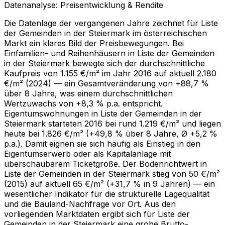
Datenanalyse: Preisentwicklung & Rendite
Die Datenlage der vergangenen Jahre zeichnet für Liste
der Gemeinden in der Steiermark im österreichischen
Markt ein klares Bild der Preisbewegungen. Bei
Einfamilien- und Reihenhäusern in Liste der Gemeinden
in der Steiermark bewegte sich der durchschnittliche
Kaufpreis von 1.155 €/m² im Jahr 2016 auf aktuell 2.180
€/m² (2024) — ein Gesamtveränderung von +88,7 %
über 8 Jahre, was einem durchschnittlichen
Wertzuwachs von +8,3 % p.a. entspricht.
Eigentumswohnungen in Liste der Gemeinden in der
Steiermark starteten 2016 bei rund 1.219 €/m² und liegen
heute bei 1.826 €/m² (+49,8 % über 8 Jahre, Ø +5,2 %
p.a.). Damit eignen sie sich häufig als Einstieg in den
Eigentumserwerb oder als Kapitalanlage mit
überschaubarem Ticketgröße. Der Bodenrichtwert in
Liste der Gemeinden in der Steiermark stieg von 50 €/m²
(2015) auf aktuell 65 €/m² (+31,7 % in 9 Jahren) — ein
wesentlicher Indikator für die strukturelle Lagequalität
und die Bauland-Nachfrage vor Ort. Aus den
vorliegenden Markt­daten ergibt sich für Liste der
Gemeinden in der Steiermark eine grobe Brutto-