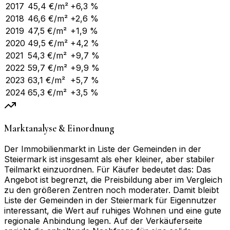
2017
45,4
€/m²
+6,3 %
2018
46,6
€/m²
+2,6 %
2019
47,5
€/m²
+1,9 %
2020
49,5
€/m²
+4,2 %
2021
54,3
€/m²
+9,7 %
2022
59,7
€/m²
+9,9 %
2023
63,1
€/m²
+5,7 %
2024
65,3
€/m²
+3,5 %
Marktanalyse & Einordnung
Der Immobilienmarkt in Liste der Gemeinden in der
Steiermark ist insgesamt als eher kleiner, aber stabiler
Teilmarkt einzuordnen. Für Käufer bedeutet das: Das
Angebot ist begrenzt, die Preisbildung aber im Vergleich
zu den größeren Zentren noch moderater. Damit bleibt
Liste der Gemeinden in der Steiermark für Eigennutzer
interessant, die Wert auf ruhiges Wohnen und eine gute
regionale Anbindung legen. Auf der Verkäuferseite