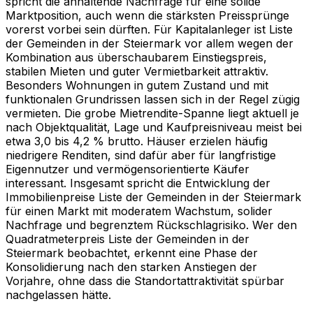
spricht die anhaltende Nachfrage für eine solide
Marktposition, auch wenn die stärksten Preissprünge
vorerst vorbei sein dürften. Für Kapitalanleger ist Liste
der Gemeinden in der Steiermark vor allem wegen der
Kombination aus überschaubarem Einstiegspreis,
stabilen Mieten und guter Vermietbarkeit attraktiv.
Besonders Wohnungen in gutem Zustand und mit
funktionalen Grundrissen lassen sich in der Regel zügig
vermieten. Die grobe Mietrendite-Spanne liegt aktuell je
nach Objektqualität, Lage und Kaufpreisniveau meist bei
etwa 3,0 bis 4,2 % brutto. Häuser erzielen häufig
niedrigere Renditen, sind dafür aber für langfristige
Eigennutzer und vermögensorientierte Käufer
interessant. Insgesamt spricht die Entwicklung der
Immobilienpreise Liste der Gemeinden in der Steiermark
für einen Markt mit moderatem Wachstum, solider
Nachfrage und begrenztem Rückschlagrisiko. Wer den
Quadratmeterpreis Liste der Gemeinden in der
Steiermark beobachtet, erkennt eine Phase der
Konsolidierung nach den starken Anstiegen der
Vorjahre, ohne dass die Standortattraktivität spürbar
nachgelassen hätte.