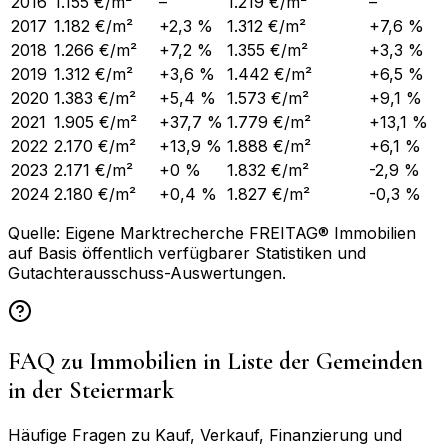
2016
1.155 €/m²
–
1.219 €/m²
–
2017
1.182 €/m²
+2,3 %
1.312 €/m²
+7,6 %
2018
1.266 €/m²
+7,2 %
1.355 €/m²
+3,3 %
2019
1.312 €/m²
+3,6 %
1.442 €/m²
+6,5 %
2020
1.383 €/m²
+5,4 %
1.573 €/m²
+9,1 %
2021
1.905 €/m²
+37,7 %
1.779 €/m²
+13,1 %
2022
2.170 €/m²
+13,9 %
1.888 €/m²
+6,1 %
2023
2.171 €/m²
+0 %
1.832 €/m²
-2,9 %
2024
2.180 €/m²
+0,4 %
1.827 €/m²
-0,3 %
Quelle: Eigene Marktrecherche FREITAG® Immobilien
auf Basis öffentlich verfügbarer Statistiken und
Gutachterausschuss-Auswertungen.
FAQ zu Immobilien in
Liste der Gemeinden
in der Steiermark
Häufige Fragen zu Kauf, Verkauf, Finanzierung und