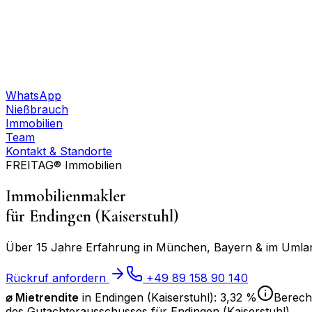
WhatsApp
Nießbrauch
Immobilien
Team
Kontakt & Standorte
FREITAG® Immobilien
Immobilienmakler
für
Endingen (Kaiserstuhl)
Über 15 Jahre Erfahrung in München, Bayern & im Umland
Rückruf anfordern
+49 89 158 90 140
⌀ Mietrendite
in
Endingen (Kaiserstuhl)
:
3,32 %
Berechn
des Gutachterausschusses für
Endingen (Kaiserstuhl)
.