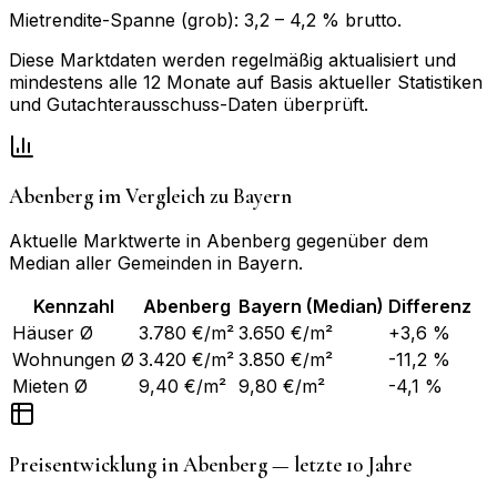
Mietrendite-Spanne (grob):
3,2
–
4,2
% brutto.
Diese Marktdaten werden regelmäßig aktualisiert und
mindestens alle 12 Monate auf Basis aktueller Statistiken
und Gutachterausschuss-Daten überprüft.
Abenberg
im Vergleich zu
Bayern
Aktuelle Marktwerte in
Abenberg
gegenüber dem
Median aller Gemeinden in
Bayern
.
Kennzahl
Abenberg
Bayern
(Median)
Differenz
Häuser Ø
3.780 €/m²
3.650 €/m²
+3,6 %
Wohnungen Ø
3.420 €/m²
3.850 €/m²
-11,2 %
Mieten Ø
9,40 €/m²
9,80 €/m²
-4,1 %
Preisentwicklung in
Abenberg
— letzte 10 Jahre