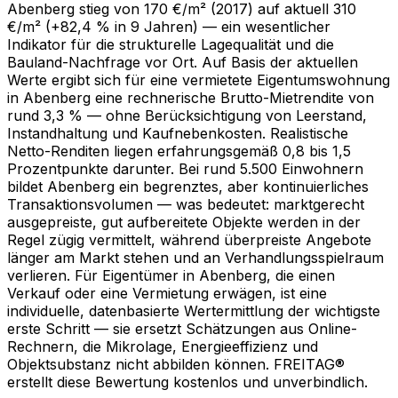
Abenberg stieg von 170 €/m² (2017) auf aktuell 310
€/m² (+82,4 % in 9 Jahren) — ein wesentlicher
Indikator für die strukturelle Lagequalität und die
Bauland-Nachfrage vor Ort. Auf Basis der aktuellen
Werte ergibt sich für eine vermietete Eigentumswohnung
in Abenberg eine rechnerische Brutto-Mietrendite von
rund 3,3 % — ohne Berücksichtigung von Leerstand,
Instandhaltung und Kaufnebenkosten. Realistische
Netto-Renditen liegen erfahrungsgemäß 0,8 bis 1,5
Prozentpunkte darunter. Bei rund 5.500 Einwohnern
bildet Abenberg ein begrenztes, aber kontinuierliches
Transaktionsvolumen — was bedeutet: marktgerecht
ausgepreiste, gut aufbereitete Objekte werden in der
Regel zügig vermittelt, während überpreiste Angebote
länger am Markt stehen und an Verhandlungsspielraum
verlieren. Für Eigentümer in Abenberg, die einen
Verkauf oder eine Vermietung erwägen, ist eine
individuelle, datenbasierte Wertermittlung der wichtigste
erste Schritt — sie ersetzt Schätzungen aus Online-
Rechnern, die Mikrolage, Energieeffizienz und
Objektsubstanz nicht abbilden können. FREITAG®
erstellt diese Bewertung kostenlos und unverbindlich.