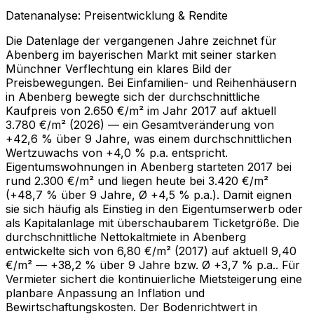
Datenanalyse: Preisentwicklung & Rendite
Die Datenlage der vergangenen Jahre zeichnet für
Abenberg im bayerischen Markt mit seiner starken
Münchner Verflechtung ein klares Bild der
Preisbewegungen. Bei Einfamilien- und Reihenhäusern
in Abenberg bewegte sich der durchschnittliche
Kaufpreis von 2.650 €/m² im Jahr 2017 auf aktuell
3.780 €/m² (2026) — ein Gesamtveränderung von
+42,6 % über 9 Jahre, was einem durchschnittlichen
Wertzuwachs von +4,0 % p.a. entspricht.
Eigentumswohnungen in Abenberg starteten 2017 bei
rund 2.300 €/m² und liegen heute bei 3.420 €/m²
(+48,7 % über 9 Jahre, Ø +4,5 % p.a.). Damit eignen
sie sich häufig als Einstieg in den Eigentumserwerb oder
als Kapitalanlage mit überschaubarem Ticketgröße. Die
durchschnittliche Nettokaltmiete in Abenberg
entwickelte sich von 6,80 €/m² (2017) auf aktuell 9,40
€/m² — +38,2 % über 9 Jahre bzw. Ø +3,7 % p.a.. Für
Vermieter sichert die kontinuierliche Mietsteigerung eine
planbare Anpassung an Inflation und
Bewirtschaftungskosten. Der Bodenrichtwert in