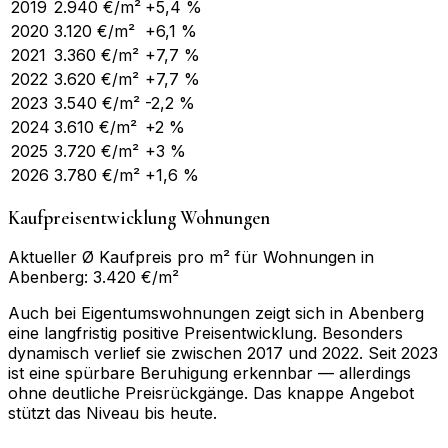
2019
2.940
€/m²
+5,4 %
2020
3.120
€/m²
+6,1 %
2021
3.360
€/m²
+7,7 %
2022
3.620
€/m²
+7,7 %
2023
3.540
€/m²
-2,2 %
2024
3.610
€/m²
+2 %
2025
3.720
€/m²
+3 %
2026
3.780
€/m²
+1,6 %
Kaufpreisentwicklung Wohnungen
Aktueller Ø Kaufpreis pro m² für Wohnungen in
Abenberg: 3.420 €/m²
Auch bei Eigentumswohnungen zeigt sich in Abenberg
eine langfristig positive Preisentwicklung. Besonders
dynamisch verlief sie zwischen 2017 und 2022. Seit 2023
ist eine spürbare Beruhigung erkennbar — allerdings
ohne deutliche Preisrückgänge. Das knappe Angebot
stützt das Niveau bis heute.