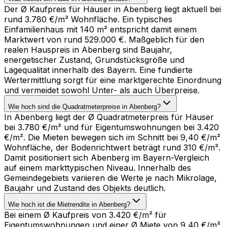
Der Ø Kaufpreis für Häuser in Abenberg liegt aktuell bei
rund 3.780 €/m² Wohnfläche. Ein typisches
Einfamilienhaus mit 140 m² entspricht damit einem
Marktwert von rund 529.000 €. Maßgeblich für den
realen Hauspreis in Abenberg sind Baujahr,
energetischer Zustand, Grundstücksgröße und
Lagequalität innerhalb des Bayern. Eine fundierte
Wertermittlung sorgt für eine marktgerechte Einordnung
und vermeidet sowohl Unter- als auch Überpreise.
Wie hoch sind die Quadratmeterpreise in Abenberg?
In Abenberg liegt der Ø Quadratmeterpreis für Häuser
bei 3.780 €/m² und für Eigentumswohnungen bei 3.420
€/m². Die Mieten bewegen sich im Schnitt bei 9,40 €/m²
Wohnfläche, der Bodenrichtwert beträgt rund 310 €/m².
Damit positioniert sich Abenberg im Bayern-Vergleich
auf einem markttypischen Niveau. Innerhalb des
Gemeindegebiets variieren die Werte je nach Mikrolage,
Baujahr und Zustand des Objekts deutlich.
Wie hoch ist die Mietrendite in Abenberg?
Bei einem Ø Kaufpreis von 3.420 €/m² für
Eigentumswohnungen und einer Ø Miete von 9,40 €/m²