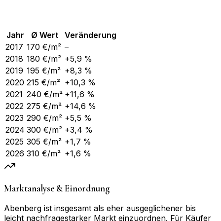
Jahr
Ø Wert
Veränderung
2017
170
€/m²
–
2018
180
€/m²
+5,9 %
2019
195
€/m²
+8,3 %
2020
215
€/m²
+10,3 %
2021
240
€/m²
+11,6 %
2022
275
€/m²
+14,6 %
2023
290
€/m²
+5,5 %
2024
300
€/m²
+3,4 %
2025
305
€/m²
+1,7 %
2026
310
€/m²
+1,6 %
Marktanalyse & Einordnung
Abenberg ist insgesamt als eher ausgeglichener bis
leicht nachfragestarker Markt einzuordnen. Für Käufer