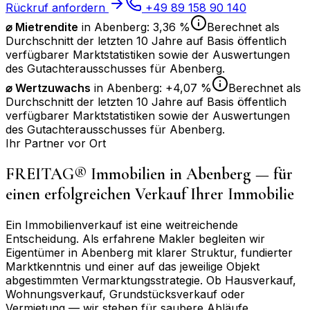
Rückruf anfordern
+49 89 158 90 140
⌀ Mietrendite
in
Abenberg
:
3,36 %
Berechnet als
Durchschnitt der letzten 10 Jahre auf Basis öffentlich
verfügbarer Marktstatistiken sowie der Auswertungen
des Gutachterausschusses für
Abenberg
.
⌀
Wertzuwachs
in
Abenberg
:
+4,07 %
Berechnet als
Durchschnitt der letzten 10 Jahre auf Basis öffentlich
verfügbarer Marktstatistiken sowie der Auswertungen
des Gutachterausschusses für
Abenberg
.
Ihr Partner vor Ort
FREITAG® Immobilien in
Abenberg
— für
einen erfolgreichen Verkauf Ihrer Immobilie
Ein Immobilienverkauf ist eine weitreichende
Entscheidung. Als erfahrene Makler begleiten wir
Eigentümer in
Abenberg
mit klarer Struktur, fundierter
Marktkenntnis und einer auf das jeweilige Objekt
abgestimmten Vermarktungsstrategie. Ob Hausverkauf,
Wohnungsverkauf, Grundstücksverkauf oder
Vermietung — wir stehen für saubere Abläufe,