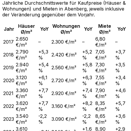
Jährliche Durchschnittswerte für Kaufpreise (Häuser &
Wohnungen) und Mieten in
Abenberg
, jeweils inklusive
der Veränderung gegenüber dem Vorjahr.
Häuser
Wohnungen
Miete
Jahr
YoY
YoY
YoY
Ø/m²
Ø/m²
Ø/m²
2.650
6,80
2017
–
2.300 €/m²
–
–
€/m²
€/m²
2.790
+5,3
+5,2
7,05
+3,7
2018
2.420 €/m²
€/m²
%
%
€/m²
%
2.940
+5,4
+5,8
7,30
+3,5
2019
2.560 €/m²
€/m²
%
%
€/m²
%
3.120
+6,1
+6,3
7,55
+3,4
2020
2.720 €/m²
€/m²
%
%
€/m²
%
3.360
+7,7
+7,4
7,90
+4,6
2021
2.920 €/m²
€/m²
%
%
€/m²
%
3.620
+7,7
+8,2
8,35
+5,7
2022
3.160 €/m²
€/m²
%
%
€/m²
%
3.540
-2,2
-2,2
8,65
+3,6
2023
3.090 €/m²
€/m²
%
%
€/m²
%
3.610
+1,6
8,90
+2,9