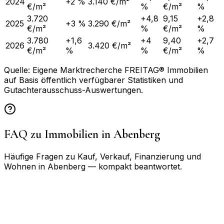
2024
+2 %
3.140 €/m²
€/m²
%
€/m²
%
3.720
+4,8
9,15
+2,8
2025
+3 %
3.290 €/m²
€/m²
%
€/m²
%
3.780
+1,6
+4
9,40
+2,7
2026
3.420 €/m²
€/m²
%
%
€/m²
%
Quelle: Eigene Marktrecherche FREITAG® Immobilien
auf Basis öffentlich verfügbarer Statistiken und
Gutachterausschuss-Auswertungen.
FAQ zu Immobilien in
Abenberg
Häufige Fragen zu Kauf, Verkauf, Finanzierung und
Wohnen in
Abenberg
— kompakt beantwortet.