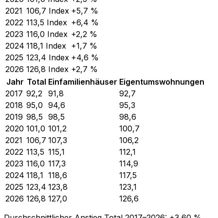
2021
106,7
Index
+5,7 %
2022
113,5
Index
+6,4 %
2023
116,0
Index
+2,2 %
2024
118,1
Index
+1,7 %
2025
123,4
Index
+4,6 %
2026
126,8
Index
+2,7 %
Jahr
Total
Einfamilienhäuser
Eigentumswohnungen
2017
92,2
91,8
92,7
2018
95,0
94,6
95,3
2019
98,5
98,5
98,6
2020
101,0
101,2
100,7
2021
106,7
107,3
106,2
2022
113,5
115,1
112,1
2023
116,0
117,3
114,9
2024
118,1
118,6
117,5
2025
123,4
123,8
123,1
2026
126,8
127,0
126,6
Durchschnittlicher Anstieg Total
2017
–
2026
:
+
3,60
%