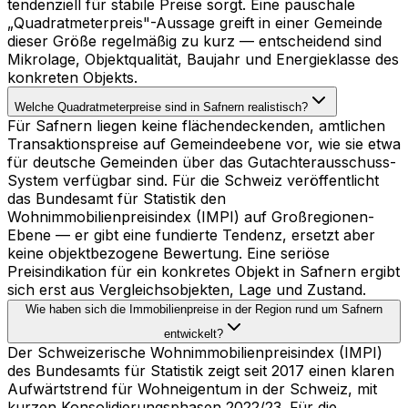
tendenziell für stabile Preise sorgt. Eine pauschale
„Quadratmeterpreis"-Aussage greift in einer Gemeinde
dieser Größe regelmäßig zu kurz — entscheidend sind
Mikrolage, Objektqualität, Baujahr und Energieklasse des
konkreten Objekts.
Welche Quadratmeterpreise sind in Safnern realistisch?
Für Safnern liegen keine flächendeckenden, amtlichen
Transaktionspreise auf Gemeindeebene vor, wie sie etwa
für deutsche Gemeinden über das Gutachterausschuss-
System verfügbar sind. Für die Schweiz veröffentlicht
das Bundesamt für Statistik den
Wohnimmobilienpreisindex (IMPI) auf Großregionen-
Ebene — er gibt eine fundierte Tendenz, ersetzt aber
keine objektbezogene Bewertung. Eine seriöse
Preisindikation für ein konkretes Objekt in Safnern ergibt
sich erst aus Vergleichsobjekten, Lage und Zustand.
Wie haben sich die Immobilienpreise in der Region rund um Safnern
entwickelt?
Der Schweizerische Wohnimmobilienpreisindex (IMPI)
des Bundesamts für Statistik zeigt seit 2017 einen klaren
Aufwärtstrend für Wohneigentum in der Schweiz, mit
kurzen Konsolidierungsphasen 2022/23. Für die