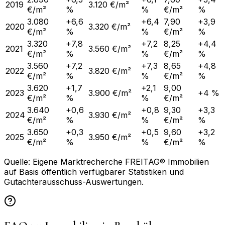
2019
3.120 €/m²
€/m²
%
%
€/m²
%
3.080
+6,6
+6,4
7,90
+3,9
2020
3.320 €/m²
€/m²
%
%
€/m²
%
3.320
+7,8
+7,2
8,25
+4,4
2021
3.560 €/m²
€/m²
%
%
€/m²
%
3.560
+7,2
+7,3
8,65
+4,8
2022
3.820 €/m²
€/m²
%
%
€/m²
%
3.620
+1,7
+2,1
9,00
2023
3.900 €/m²
+4 %
€/m²
%
%
€/m²
3.640
+0,6
+0,8
9,30
+3,3
2024
3.930 €/m²
€/m²
%
%
€/m²
%
3.650
+0,3
+0,5
9,60
+3,2
2025
3.950 €/m²
€/m²
%
%
€/m²
%
Quelle: Eigene Marktrecherche FREITAG® Immobilien
auf Basis öffentlich verfügbarer Statistiken und
Gutachterausschuss-Auswertungen.