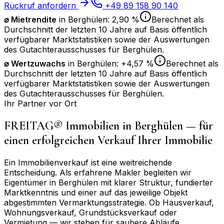
Rückruf anfordern
+49 89 158 90 140
⌀ Mietrendite
in
Berghülen
:
2,90 %
Berechnet als
Durchschnitt der letzten 10 Jahre auf Basis öffentlich
verfügbarer Marktstatistiken sowie der Auswertungen
des Gutachterausschusses für
Berghülen
.
⌀
Wertzuwachs
in
Berghülen
:
+4,57 %
Berechnet als
Durchschnitt der letzten 10 Jahre auf Basis öffentlich
verfügbarer Marktstatistiken sowie der Auswertungen
des Gutachterausschusses für
Berghülen
.
Ihr Partner vor Ort
FREITAG® Immobilien in
Berghülen
— für
einen erfolgreichen Verkauf Ihrer Immobilie
Ein Immobilienverkauf ist eine weitreichende
Entscheidung. Als erfahrene Makler begleiten wir
Eigentümer in
Berghülen
mit klarer Struktur, fundierter
Marktkenntnis und einer auf das jeweilige Objekt
abgestimmten Vermarktungsstrategie. Ob Hausverkauf,
Wohnungsverkauf, Grundstücksverkauf oder
Vermietung — wir stehen für saubere Abläufe,