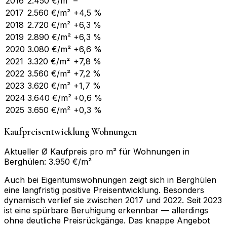
2016
2.450
€/m²
–
2017
2.560
€/m²
+4,5 %
2018
2.720
€/m²
+6,3 %
2019
2.890
€/m²
+6,3 %
2020
3.080
€/m²
+6,6 %
2021
3.320
€/m²
+7,8 %
2022
3.560
€/m²
+7,2 %
2023
3.620
€/m²
+1,7 %
2024
3.640
€/m²
+0,6 %
2025
3.650
€/m²
+0,3 %
Kaufpreisentwicklung Wohnungen
Aktueller Ø Kaufpreis pro m² für Wohnungen in
Berghülen: 3.950 €/m²
Auch bei Eigentumswohnungen zeigt sich in Berghülen
eine langfristig positive Preisentwicklung. Besonders
dynamisch verlief sie zwischen 2017 und 2022. Seit 2023
ist eine spürbare Beruhigung erkennbar — allerdings
ohne deutliche Preisrückgänge. Das knappe Angebot