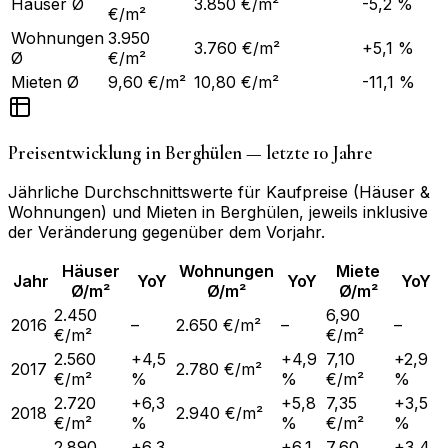
Häuser Ø
3.850 €/m²
-5,2 %
€/m²
Wohnungen
3.950
3.760 €/m²
+5,1 %
Ø
€/m²
Mieten Ø
9,60 €/m²
10,80 €/m²
-11,1 %
Preisentwicklung in
Berghülen
— letzte 10 Jahre
Jährliche Durchschnittswerte für Kaufpreise (Häuser &
Wohnungen) und Mieten in
Berghülen
, jeweils inklusive
der Veränderung gegenüber dem Vorjahr.
Häuser
Wohnungen
Miete
Jahr
YoY
YoY
YoY
Ø/m²
Ø/m²
Ø/m²
2.450
6,90
2016
–
2.650 €/m²
–
–
€/m²
€/m²
2.560
+4,5
+4,9
7,10
+2,9
2017
2.780 €/m²
€/m²
%
%
€/m²
%
2.720
+6,3
+5,8
7,35
+3,5
2018
2.940 €/m²
€/m²
%
%
€/m²
%
2.890
+6,3
+6,1
7,60
+3,4