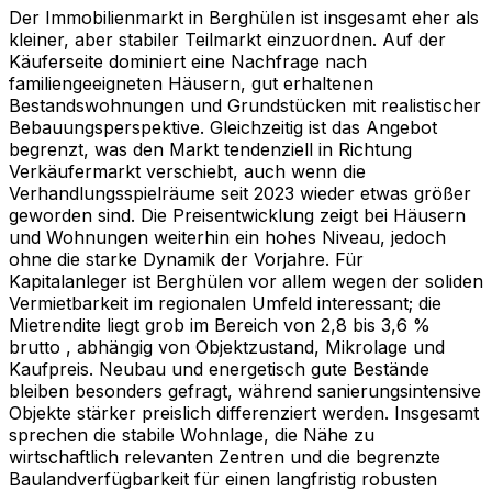
Der Immobilienmarkt in Berghülen ist insgesamt eher als
kleiner, aber stabiler Teilmarkt einzuordnen. Auf der
Käuferseite dominiert eine Nachfrage nach
familiengeeigneten Häusern, gut erhaltenen
Bestandswohnungen und Grundstücken mit realistischer
Bebauungsperspektive. Gleichzeitig ist das Angebot
begrenzt, was den Markt tendenziell in Richtung
Verkäufermarkt verschiebt, auch wenn die
Verhandlungsspielräume seit 2023 wieder etwas größer
geworden sind. Die Preisentwicklung zeigt bei Häusern
und Wohnungen weiterhin ein hohes Niveau, jedoch
ohne die starke Dynamik der Vorjahre. Für
Kapitalanleger ist Berghülen vor allem wegen der soliden
Vermietbarkeit im regionalen Umfeld interessant; die
Mietrendite liegt grob im Bereich von 2,8 bis 3,6 %
brutto , abhängig von Objektzustand, Mikrolage und
Kaufpreis. Neubau und energetisch gute Bestände
bleiben besonders gefragt, während sanierungsintensive
Objekte stärker preislich differenziert werden. Insgesamt
sprechen die stabile Wohnlage, die Nähe zu
wirtschaftlich relevanten Zentren und die begrenzte
Baulandverfügbarkeit für einen langfristig robusten