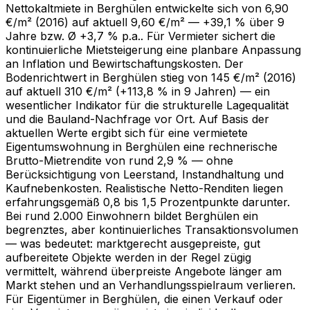
Nettokaltmiete in Berghülen entwickelte sich von 6,90
€/m² (2016) auf aktuell 9,60 €/m² — +39,1 % über 9
Jahre bzw. Ø +3,7 % p.a.. Für Vermieter sichert die
kontinuierliche Mietsteigerung eine planbare Anpassung
an Inflation und Bewirtschaftungskosten. Der
Bodenrichtwert in Berghülen stieg von 145 €/m² (2016)
auf aktuell 310 €/m² (+113,8 % in 9 Jahren) — ein
wesentlicher Indikator für die strukturelle Lagequalität
und die Bauland-Nachfrage vor Ort. Auf Basis der
aktuellen Werte ergibt sich für eine vermietete
Eigentumswohnung in Berghülen eine rechnerische
Brutto-Mietrendite von rund 2,9 % — ohne
Berücksichtigung von Leerstand, Instandhaltung und
Kaufnebenkosten. Realistische Netto-Renditen liegen
erfahrungsgemäß 0,8 bis 1,5 Prozentpunkte darunter.
Bei rund 2.000 Einwohnern bildet Berghülen ein
begrenztes, aber kontinuierliches Transaktionsvolumen
— was bedeutet: marktgerecht ausgepreiste, gut
aufbereitete Objekte werden in der Regel zügig
vermittelt, während überpreiste Angebote länger am
Markt stehen und an Verhandlungsspielraum verlieren.
Für Eigentümer in Berghülen, die einen Verkauf oder