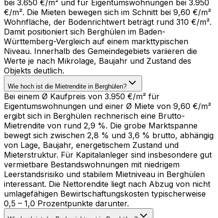
bei 3.650 €/m² und für Eigentumswohnungen bei 3.950
€/m². Die Mieten bewegen sich im Schnitt bei 9,60 €/m²
Wohnfläche, der Bodenrichtwert beträgt rund 310 €/m².
Damit positioniert sich Berghülen im Baden-
Württemberg-Vergleich auf einem markttypischen
Niveau. Innerhalb des Gemeindegebiets variieren die
Werte je nach Mikrolage, Baujahr und Zustand des
Objekts deutlich.
Wie hoch ist die Mietrendite in Berghülen?
Bei einem Ø Kaufpreis von 3.950 €/m² für
Eigentumswohnungen und einer Ø Miete von 9,60 €/m²
ergibt sich in Berghülen rechnerisch eine Brutto-
Mietrendite von rund 2,9 %. Die grobe Marktspanne
bewegt sich zwischen 2,8 % und 3,6 % brutto, abhängig
von Lage, Baujahr, energetischem Zustand und
Mieterstruktur. Für Kapitalanleger sind insbesondere gut
vermietbare Bestandswohnungen mit niedrigem
Leerstandsrisiko und stabilem Mietniveau in Berghülen
interessant. Die Nettorendite liegt nach Abzug von nicht
umlagefähigen Bewirtschaftungskosten typischerweise
0,5 – 1,0 Prozentpunkte darunter.