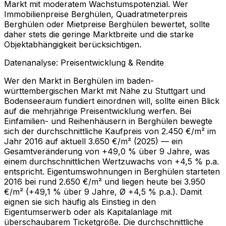
Markt mit moderatem Wachstumspotenzial. Wer
Immobilienpreise Berghülen, Quadratmeterpreis
Berghülen oder Mietpreise Berghülen bewertet, sollte
daher stets die geringe Marktbreite und die starke
Objektabhängigkeit berücksichtigen.
Datenanalyse: Preisentwicklung & Rendite
Wer den Markt in Berghülen im baden-
württembergischen Markt mit Nähe zu Stuttgart und
Bodenseeraum fundiert einordnen will, sollte einen Blick
auf die mehrjährige Preisentwicklung werfen. Bei
Einfamilien- und Reihenhäusern in Berghülen bewegte
sich der durchschnittliche Kaufpreis von 2.450 €/m² im
Jahr 2016 auf aktuell 3.650 €/m² (2025) — ein
Gesamtveränderung von +49,0 % über 9 Jahre, was
einem durchschnittlichen Wertzuwachs von +4,5 % p.a.
entspricht. Eigentumswohnungen in Berghülen starteten
2016 bei rund 2.650 €/m² und liegen heute bei 3.950
€/m² (+49,1 % über 9 Jahre, Ø +4,5 % p.a.). Damit
eignen sie sich häufig als Einstieg in den
Eigentumserwerb oder als Kapitalanlage mit
überschaubarem Ticketgröße. Die durchschnittliche