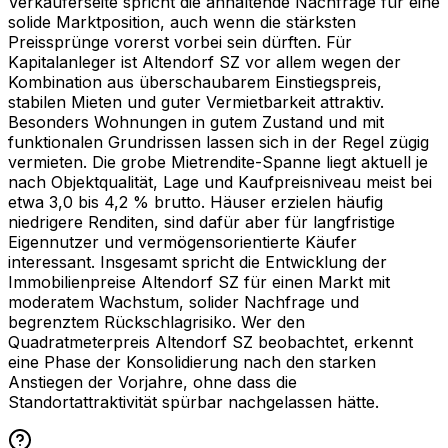
Verkäuferseite spricht die anhaltende Nachfrage für eine
solide Marktposition, auch wenn die stärksten
Preissprünge vorerst vorbei sein dürften. Für
Kapitalanleger ist Altendorf SZ vor allem wegen der
Kombination aus überschaubarem Einstiegspreis,
stabilen Mieten und guter Vermietbarkeit attraktiv.
Besonders Wohnungen in gutem Zustand und mit
funktionalen Grundrissen lassen sich in der Regel zügig
vermieten. Die grobe Mietrendite-Spanne liegt aktuell je
nach Objektqualität, Lage und Kaufpreisniveau meist bei
etwa 3,0 bis 4,2 % brutto. Häuser erzielen häufig
niedrigere Renditen, sind dafür aber für langfristige
Eigennutzer und vermögensorientierte Käufer
interessant. Insgesamt spricht die Entwicklung der
Immobilienpreise Altendorf SZ für einen Markt mit
moderatem Wachstum, solider Nachfrage und
begrenztem Rückschlagrisiko. Wer den
Quadratmeterpreis Altendorf SZ beobachtet, erkennt
eine Phase der Konsolidierung nach den starken
Anstiegen der Vorjahre, ohne dass die
Standortattraktivität spürbar nachgelassen hätte.