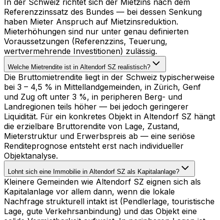
In der Schweiz richtet sich der Mietzins nach dem
Referenzzinssatz des Bundes — bei dessen Senkung
haben Mieter Anspruch auf Mietzinsreduktion.
Mieterhöhungen sind nur unter genau definierten
Voraussetzungen (Referenzzins, Teuerung,
wertvermehrende Investitionen) zulässig.
Welche Mietrendite ist in Altendorf SZ realistisch?
Die Bruttomietrendite liegt in der Schweiz typischerweise
bei 3 – 4,5 % in Mittellandgemeinden, in Zürich, Genf
und Zug oft unter 3 %, in peripheren Berg- und
Landregionen teils höher — bei jedoch geringerer
Liquidität. Für ein konkretes Objekt in Altendorf SZ hängt
die erzielbare Bruttorendite von Lage, Zustand,
Mieterstruktur und Erwerbspreis ab — eine seriöse
Renditeprognose entsteht erst nach individueller
Objektanalyse.
Lohnt sich eine Immobilie in Altendorf SZ als Kapitalanlage?
Kleinere Gemeinden wie Altendorf SZ eignen sich als
Kapitalanlage vor allem dann, wenn die lokale
Nachfrage strukturell intakt ist (Pendlerlage, touristische
Lage, gute Verkehrsanbindung) und das Objekt eine