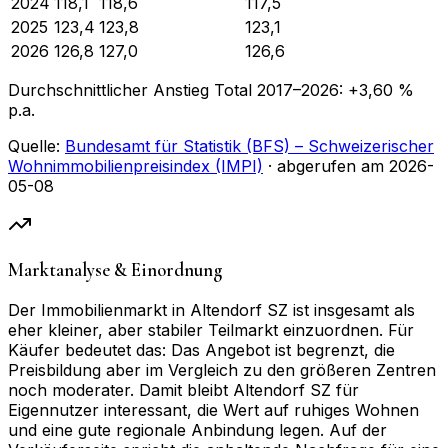
2024
118,1
118,6
117,5
2025
123,4
123,8
123,1
2026
126,8
127,0
126,6
Durchschnittlicher Anstieg Total
2017
–
2026
:
+
3,60
%
p.a.
Quelle:
Bundesamt für Statistik (BFS) – Schweizerischer
Wohnimmobilienpreisindex (IMPI)
· abgerufen am
2026-
05-08
Marktanalyse & Einordnung
Der Immobilienmarkt in Altendorf SZ ist insgesamt als
eher kleiner, aber stabiler Teilmarkt einzuordnen. Für
Käufer bedeutet das: Das Angebot ist begrenzt, die
Preisbildung aber im Vergleich zu den größeren Zentren
noch moderater. Damit bleibt Altendorf SZ für
Eigennutzer interessant, die Wert auf ruhiges Wohnen
und eine gute regionale Anbindung legen. Auf der