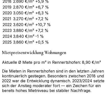
2018
2.690
€/m²
+5,9 %
2019
2.870
€/m²
+6,7 %
2020
3.050
€/m²
+6,3 %
2021
3.270
€/m²
+7,2 %
2022
3.620
€/m²
+10,7 %
2023
3.880
€/m²
+7,2 %
2024
3.840
€/m²
-1 %
2025
3.860
€/m²
+0,5 %
Mietpreisentwicklung Wohnungen
Aktuelle Ø Miete pro m² in Rennertshofen: 8,90 €/m²
Die Mieten in Rennertshofen sind in den letzten Jahren
kontinuierlich gestiegen. Besonders zwischen 2018 und
2022 war die Entwicklung dynamisch. 2023/2024 setzte
sich der Anstieg moderater fort — ein Zeichen für ein
bereits hohes Mietniveau bei stabiler Nachfrage.