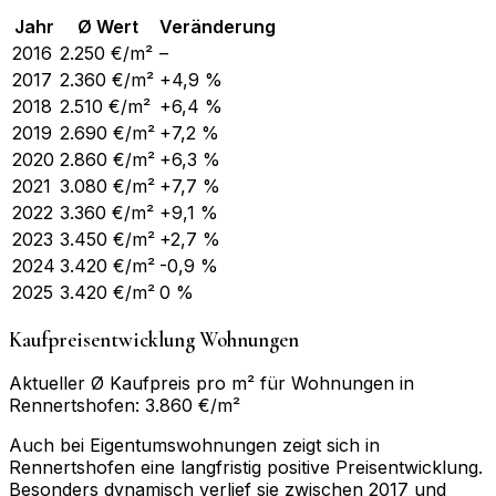
Jahr
Ø Wert
Veränderung
2016
2.250
€/m²
–
2017
2.360
€/m²
+4,9 %
2018
2.510
€/m²
+6,4 %
2019
2.690
€/m²
+7,2 %
2020
2.860
€/m²
+6,3 %
2021
3.080
€/m²
+7,7 %
2022
3.360
€/m²
+9,1 %
2023
3.450
€/m²
+2,7 %
2024
3.420
€/m²
-0,9 %
2025
3.420
€/m²
0 %
Kaufpreisentwicklung Wohnungen
Aktueller Ø Kaufpreis pro m² für Wohnungen in
Rennertshofen: 3.860 €/m²
Auch bei Eigentumswohnungen zeigt sich in
Rennertshofen eine langfristig positive Preisentwicklung.
Besonders dynamisch verlief sie zwischen 2017 und