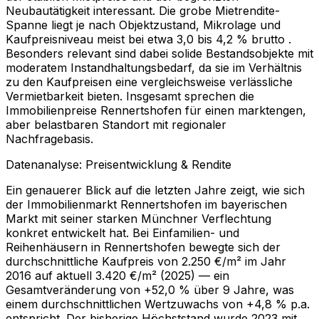
Neubautätigkeit interessant. Die grobe Mietrendite-
Spanne liegt je nach Objektzustand, Mikrolage und
Kaufpreisniveau meist bei etwa 3,0 bis 4,2 % brutto .
Besonders relevant sind dabei solide Bestandsobjekte mit
moderatem Instandhaltungsbedarf, da sie im Verhältnis
zu den Kaufpreisen eine vergleichsweise verlässliche
Vermietbarkeit bieten. Insgesamt sprechen die
Immobilienpreise Rennertshofen für einen marktengen,
aber belastbaren Standort mit regionaler
Nachfragebasis.
Datenanalyse: Preisentwicklung & Rendite
Ein genauerer Blick auf die letzten Jahre zeigt, wie sich
der Immobilienmarkt Rennertshofen im bayerischen
Markt mit seiner starken Münchner Verflechtung
konkret entwickelt hat. Bei Einfamilien- und
Reihenhäusern in Rennertshofen bewegte sich der
durchschnittliche Kaufpreis von 2.250 €/m² im Jahr
2016 auf aktuell 3.420 €/m² (2025) — ein
Gesamtveränderung von +52,0 % über 9 Jahre, was
einem durchschnittlichen Wertzuwachs von +4,8 % p.a.
entspricht. Der bisherige Höchststand wurde 2023 mit