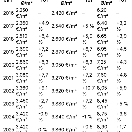
Jahr
YoY
YoY
YoY
Ø/m²
Ø/m²
Ø/m²
2.250
6,20
2016
–
2.420 €/m²
–
–
€/m²
€/m²
2.360
+4,9
6,40
+3,2
2017
2.540 €/m²
+5 %
€/m²
%
€/m²
%
2.510
+6,4
+5,9
6,65
+3,9
2018
2.690 €/m²
€/m²
%
%
€/m²
%
2.690
+7,2
+6,7
6,95
+4,5
2019
2.870 €/m²
€/m²
%
%
€/m²
%
2.860
+6,3
+6,3
7,25
+4,3
2020
3.050 €/m²
€/m²
%
%
€/m²
%
3.080
+7,7
+7,2
7,60
+4,8
2021
3.270 €/m²
€/m²
%
%
€/m²
%
3.360
+9,1
+10,7
8,05
+5,9
2022
3.620 €/m²
€/m²
%
%
€/m²
%
3.450
+2,7
+7,2
8,45
2023
3.880 €/m²
+5 %
€/m²
%
%
€/m²
3.420
-0,9
8,75
+3,6
2024
3.840 €/m²
-1 %
€/m²
%
€/m²
%
3.420
+0,5
8,90
+1,7
2025
0 %
3.860 €/m²