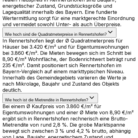
energetischer Zustand, Grundstücksgröße und
Lagequalität innerhalb des Bayern. Eine fundierte
Wertermittlung sorgt für eine marktgerechte Einordnung
und vermeidet sowohl Unter- als auch Überpreise.
Wie hoch sind die Quadratmeterpreise in Rennertshofen?
In Rennertshofen liegt der Ø Quadratmeterpreis für
Häuser bei 3.420 €/m² und für Eigentumswohnungen
bei 3.860 €/m². Die Mieten bewegen sich im Schnitt bei
8,90 €/m² Wohnfläche, der Bodenrichtwert beträgt rund
235 €/m². Damit positioniert sich Rennertshofen im
Bayern-Vergleich auf einem markttypischen Niveau.
Innerhalb des Gemeindegebiets variieren die Werte je
nach Mikrolage, Baujahr und Zustand des Objekts
deutlich.
Wie hoch ist die Mietrendite in Rennertshofen?
Bei einem Ø Kaufpreis von 3.860 €/m² für
Eigentumswohnungen und einer Ø Miete von 8,90 €/m²
ergibt sich in Rennertshofen rechnerisch eine Brutto-
Mietrendite von rund 2,8 %. Die grobe Marktspanne
bewegt sich zwischen 3 % und 4,2 % brutto, abhängig
von Lage, Baujahr, energetischem Zustand und