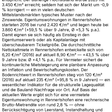
3.450 €/m² erreicht; seitdem hat sich der Markt um -0,9
% korrigiert — ein in vielen deutschen
Mittelstandsmärkten typisches Muster nach der
Zinswende. Eigentumswohnungen in Rennertshofen
starteten 2016 bei rund 2.420 €/m² und liegen heute bei
3.860 €/m² (+59,5 % über 9 Jahre, Ø +5,3 % p.a.).
Damit eignen sie sich häufig als Einstieg in den
Eigentumserwerb oder als Kapitalanlage mit
überschaubarem Ticketgröße. Die durchschnittliche
Nettokaltmiete in Rennertshofen entwickelte sich von
6,20 €/m² (2016) auf aktuell 8,90 €/m² — +43,5 % über
9 Jahre bzw. Ø +4,1 % p.a.. Für Vermieter sichert die
kontinuierliche Mietsteigerung eine planbare Anpassung
an Inflation und Bewirtschaftungskosten. Der
Bodenrichtwert in Rennertshofen stieg von 120 €/m²
(2016) auf aktuell 235 €/m² (+95,8 % in 9 Jahren) — ein
wesentlicher Indikator für die strukturelle Lagequalität
und die Bauland-Nachfrage vor Ort. Auf Basis der
aktuellen Werte ergibt sich für eine vermietete
Eigentumswohnung in Rennertshofen eine rechnerische
Brutto-Mietrendite von rund 2,8 % — ohne
Berücksichtigung von Leerstand, Instandhaltung und