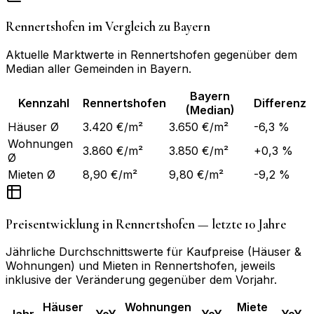
Rennertshofen
im Vergleich zu
Bayern
Aktuelle Marktwerte in
Rennertshofen
gegenüber dem
Median aller Gemeinden in
Bayern
.
Bayern
Kennzahl
Rennertshofen
Differenz
(Median)
Häuser Ø
3.420 €/m²
3.650 €/m²
-6,3 %
Wohnungen
3.860 €/m²
3.850 €/m²
+0,3 %
Ø
Mieten Ø
8,90 €/m²
9,80 €/m²
-9,2 %
Preisentwicklung in
Rennertshofen
— letzte 10 Jahre
Jährliche Durchschnittswerte für Kaufpreise (Häuser &
Wohnungen) und Mieten in
Rennertshofen
, jeweils
inklusive der Veränderung gegenüber dem Vorjahr.
Häuser
Wohnungen
Miete