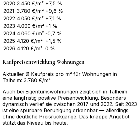
2020
3.450
€/m²
+7,5 %
2021
3.780
€/m²
+9,6 %
2022
4.050
€/m²
+7,1 %
2023
4.090
€/m²
+1 %
2024
4.060
€/m²
-0,7 %
2025
4.120
€/m²
+1,5 %
2026
4.120
€/m²
0 %
Kaufpreisentwicklung Wohnungen
Aktueller Ø Kaufpreis pro m² für Wohnungen in
Talheim: 3.780 €/m²
Auch bei Eigentumswohnungen zeigt sich in Talheim
eine langfristig positive Preisentwicklung. Besonders
dynamisch verlief sie zwischen 2017 und 2022. Seit 2023
ist eine spürbare Beruhigung erkennbar — allerdings
ohne deutliche Preisrückgänge. Das knappe Angebot
stützt das Niveau bis heute.