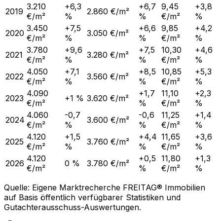
3.210
+6,3
+6,7
9,45
+3,8
2019
2.860 €/m²
€/m²
%
%
€/m²
%
3.450
+7,5
+6,6
9,85
+4,2
2020
3.050 €/m²
€/m²
%
%
€/m²
%
3.780
+9,6
+7,5
10,30
+4,6
2021
3.280 €/m²
€/m²
%
%
€/m²
%
4.050
+7,1
+8,5
10,85
+5,3
2022
3.560 €/m²
€/m²
%
%
€/m²
%
4.090
+1,7
11,10
+2,3
2023
+1 %
3.620 €/m²
€/m²
%
€/m²
%
4.060
-0,7
-0,6
11,25
+1,4
2024
3.600 €/m²
€/m²
%
%
€/m²
%
4.120
+1,5
+4,4
11,65
+3,6
2025
3.760 €/m²
€/m²
%
%
€/m²
%
4.120
+0,5
11,80
+1,3
2026
0 %
3.780 €/m²
€/m²
%
€/m²
%
Quelle: Eigene Marktrecherche FREITAG® Immobilien
auf Basis öffentlich verfügbarer Statistiken und
Gutachterausschuss-Auswertungen.