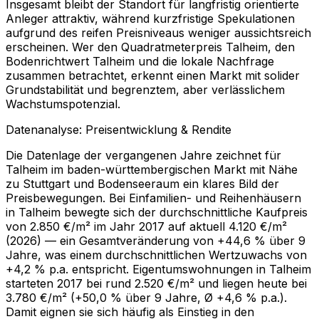
Insgesamt bleibt der Standort für langfristig orientierte
Anleger attraktiv, während kurzfristige Spekulationen
aufgrund des reifen Preisniveaus weniger aussichtsreich
erscheinen. Wer den Quadratmeterpreis Talheim, den
Bodenrichtwert Talheim und die lokale Nachfrage
zusammen betrachtet, erkennt einen Markt mit solider
Grundstabilität und begrenztem, aber verlässlichem
Wachstumspotenzial.
Datenanalyse: Preisentwicklung & Rendite
Die Datenlage der vergangenen Jahre zeichnet für
Talheim im baden-württembergischen Markt mit Nähe
zu Stuttgart und Bodenseeraum ein klares Bild der
Preisbewegungen. Bei Einfamilien- und Reihenhäusern
in Talheim bewegte sich der durchschnittliche Kaufpreis
von 2.850 €/m² im Jahr 2017 auf aktuell 4.120 €/m²
(2026) — ein Gesamtveränderung von +44,6 % über 9
Jahre, was einem durchschnittlichen Wertzuwachs von
+4,2 % p.a. entspricht. Eigentumswohnungen in Talheim
starteten 2017 bei rund 2.520 €/m² und liegen heute bei
3.780 €/m² (+50,0 % über 9 Jahre, Ø +4,6 % p.a.).
Damit eignen sie sich häufig als Einstieg in den