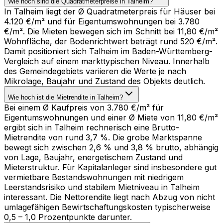
Wie hoch sind die Quadratmeterpreise in Talheim?
In Talheim liegt der Ø Quadratmeterpreis für Häuser bei
4.120 €/m² und für Eigentumswohnungen bei 3.780
€/m². Die Mieten bewegen sich im Schnitt bei 11,80 €/m²
Wohnfläche, der Bodenrichtwert beträgt rund 520 €/m².
Damit positioniert sich Talheim im Baden-Württemberg-
Vergleich auf einem markttypischen Niveau. Innerhalb
des Gemeindegebiets variieren die Werte je nach
Mikrolage, Baujahr und Zustand des Objekts deutlich.
Wie hoch ist die Mietrendite in Talheim?
Bei einem Ø Kaufpreis von 3.780 €/m² für
Eigentumswohnungen und einer Ø Miete von 11,80 €/m²
ergibt sich in Talheim rechnerisch eine Brutto-
Mietrendite von rund 3,7 %. Die grobe Marktspanne
bewegt sich zwischen 2,6 % und 3,8 % brutto, abhängig
von Lage, Baujahr, energetischem Zustand und
Mieterstruktur. Für Kapitalanleger sind insbesondere gut
vermietbare Bestandswohnungen mit niedrigem
Leerstandsrisiko und stabilem Mietniveau in Talheim
interessant. Die Nettorendite liegt nach Abzug von nicht
umlagefähigen Bewirtschaftungskosten typischerweise
0,5 – 1,0 Prozentpunkte darunter.