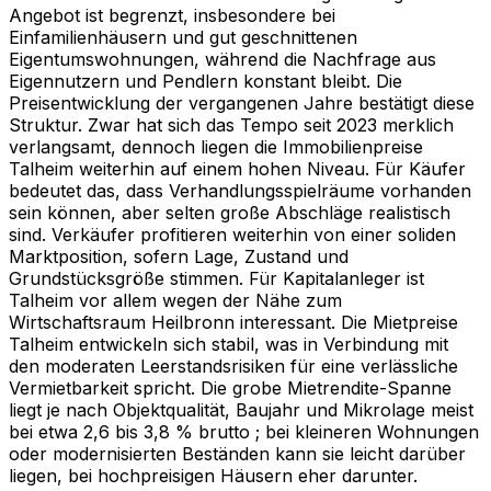
Angebot ist begrenzt, insbesondere bei
Einfamilienhäusern und gut geschnittenen
Eigentumswohnungen, während die Nachfrage aus
Eigennutzern und Pendlern konstant bleibt. Die
Preisentwicklung der vergangenen Jahre bestätigt diese
Struktur. Zwar hat sich das Tempo seit 2023 merklich
verlangsamt, dennoch liegen die Immobilienpreise
Talheim weiterhin auf einem hohen Niveau. Für Käufer
bedeutet das, dass Verhandlungsspielräume vorhanden
sein können, aber selten große Abschläge realistisch
sind. Verkäufer profitieren weiterhin von einer soliden
Marktposition, sofern Lage, Zustand und
Grundstücksgröße stimmen. Für Kapitalanleger ist
Talheim vor allem wegen der Nähe zum
Wirtschaftsraum Heilbronn interessant. Die Mietpreise
Talheim entwickeln sich stabil, was in Verbindung mit
den moderaten Leerstandsrisiken für eine verlässliche
Vermietbarkeit spricht. Die grobe Mietrendite-Spanne
liegt je nach Objektqualität, Baujahr und Mikrolage meist
bei etwa 2,6 bis 3,8 % brutto ; bei kleineren Wohnungen
oder modernisierten Beständen kann sie leicht darüber
liegen, bei hochpreisigen Häusern eher darunter.