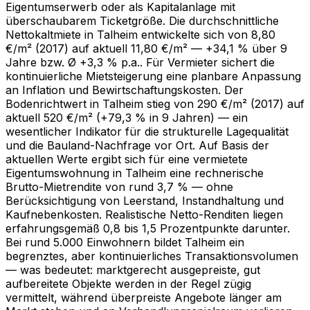
Eigentumserwerb oder als Kapitalanlage mit
überschaubarem Ticketgröße. Die durchschnittliche
Nettokaltmiete in Talheim entwickelte sich von 8,80
€/m² (2017) auf aktuell 11,80 €/m² — +34,1 % über 9
Jahre bzw. Ø +3,3 % p.a.. Für Vermieter sichert die
kontinuierliche Mietsteigerung eine planbare Anpassung
an Inflation und Bewirtschaftungskosten. Der
Bodenrichtwert in Talheim stieg von 290 €/m² (2017) auf
aktuell 520 €/m² (+79,3 % in 9 Jahren) — ein
wesentlicher Indikator für die strukturelle Lagequalität
und die Bauland-Nachfrage vor Ort. Auf Basis der
aktuellen Werte ergibt sich für eine vermietete
Eigentumswohnung in Talheim eine rechnerische
Brutto-Mietrendite von rund 3,7 % — ohne
Berücksichtigung von Leerstand, Instandhaltung und
Kaufnebenkosten. Realistische Netto-Renditen liegen
erfahrungsgemäß 0,8 bis 1,5 Prozentpunkte darunter.
Bei rund 5.000 Einwohnern bildet Talheim ein
begrenztes, aber kontinuierliches Transaktionsvolumen
— was bedeutet: marktgerecht ausgepreiste, gut
aufbereitete Objekte werden in der Regel zügig
vermittelt, während überpreiste Angebote länger am