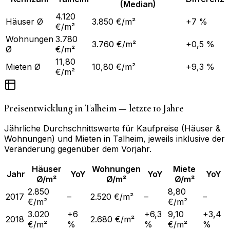
(Median)
4.120
Häuser Ø
3.850 €/m²
+7 %
€/m²
Wohnungen
3.780
3.760 €/m²
+0,5 %
Ø
€/m²
11,80
Mieten Ø
10,80 €/m²
+9,3 %
€/m²
Preisentwicklung in
Talheim
— letzte 10 Jahre
Jährliche Durchschnittswerte für Kaufpreise (Häuser &
Wohnungen) und Mieten in
Talheim
, jeweils inklusive der
Veränderung gegenüber dem Vorjahr.
Häuser
Wohnungen
Miete
Jahr
YoY
YoY
YoY
Ø/m²
Ø/m²
Ø/m²
2.850
8,80
2017
–
2.520 €/m²
–
–
€/m²
€/m²
3.020
+6
+6,3
9,10
+3,4
2018
2.680 €/m²
€/m²
%
%
€/m²
%