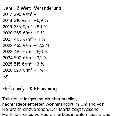
Jahr
Ø Wert
Veränderung
2017
290
€/m²
–
2018
310
€/m²
+6,9 %
2019
335
€/m²
+8,1 %
2020
365
€/m²
+9 %
2021
405
€/m²
+11 %
2022
455
€/m²
+12,3 %
2023
485
€/m²
+6,6 %
2024
500
€/m²
+3,1 %
2025
515
€/m²
+3 %
2026
520
€/m²
+1 %
Marktanalyse & Einordnung
Talheim ist insgesamt als eher stabiler,
nachfrageorientierter Wohnstandort im Umland von
Heilbronn einzuordnen. Der Markt zeigt typische
Merkmale eines Verkäufermarktes in guten Lagen: Das