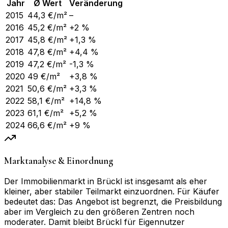
Jahr
Ø Wert
Veränderung
2015
44,3
€/m²
–
2016
45,2
€/m²
+2 %
2017
45,8
€/m²
+1,3 %
2018
47,8
€/m²
+4,4 %
2019
47,2
€/m²
-1,3 %
2020
49
€/m²
+3,8 %
2021
50,6
€/m²
+3,3 %
2022
58,1
€/m²
+14,8 %
2023
61,1
€/m²
+5,2 %
2024
66,6
€/m²
+9 %
Marktanalyse & Einordnung
Der Immobilienmarkt in Brückl ist insgesamt als eher
kleiner, aber stabiler Teilmarkt einzuordnen. Für Käufer
bedeutet das: Das Angebot ist begrenzt, die Preisbildung
aber im Vergleich zu den größeren Zentren noch
moderater. Damit bleibt Brückl für Eigennutzer