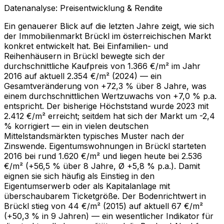
Datenanalyse: Preisentwicklung & Rendite
Ein genauerer Blick auf die letzten Jahre zeigt, wie sich
der Immobilienmarkt Brückl im österreichischen Markt
konkret entwickelt hat. Bei Einfamilien- und
Reihenhäusern in Brückl bewegte sich der
durchschnittliche Kaufpreis von 1.366 €/m² im Jahr
2016 auf aktuell 2.354 €/m² (2024) — ein
Gesamtveränderung von +72,3 % über 8 Jahre, was
einem durchschnittlichen Wertzuwachs von +7,0 % p.a.
entspricht. Der bisherige Höchststand wurde 2023 mit
2.412 €/m² erreicht; seitdem hat sich der Markt um -2,4
% korrigiert — ein in vielen deutschen
Mittelstandsmärkten typisches Muster nach der
Zinswende. Eigentumswohnungen in Brückl starteten
2016 bei rund 1.620 €/m² und liegen heute bei 2.536
€/m² (+56,5 % über 8 Jahre, Ø +5,8 % p.a.). Damit
eignen sie sich häufig als Einstieg in den
Eigentumserwerb oder als Kapitalanlage mit
überschaubarem Ticketgröße. Der Bodenrichtwert in
Brückl stieg von 44 €/m² (2015) auf aktuell 67 €/m²
(+50,3 % in 9 Jahren) — ein wesentlicher Indikator für