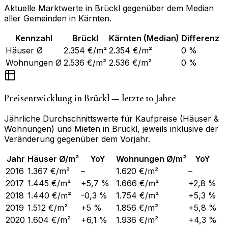
Aktuelle Marktwerte in
Brückl
gegenüber dem Median
aller Gemeinden in
Kärnten
.
Kennzahl
Brückl
Kärnten
(Median)
Differenz
Häuser Ø
2.354 €/m²
2.354 €/m²
0 %
Wohnungen Ø
2.536 €/m²
2.536 €/m²
0 %
Preisentwicklung in
Brückl
— letzte 10 Jahre
Jährliche Durchschnittswerte für Kaufpreise (Häuser &
Wohnungen) und Mieten in
Brückl
, jeweils inklusive der
Veränderung gegenüber dem Vorjahr.
Jahr
Häuser Ø/m²
YoY
Wohnungen Ø/m²
YoY
2016
1.367 €/m²
–
1.620 €/m²
–
2017
1.445 €/m²
+5,7 %
1.666 €/m²
+2,8 %
2018
1.440 €/m²
-0,3 %
1.754 €/m²
+5,3 %
2019
1.512 €/m²
+5 %
1.856 €/m²
+5,8 %
2020
1.604 €/m²
+6,1 %
1.936 €/m²
+4,3 %