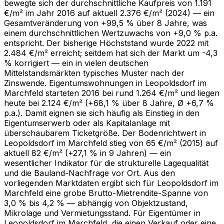
bewegte sich der durchschnittliche Kaufpreis von 1.191
€/m² im Jahr 2016 auf aktuell 2.376 €/m² (2024) — ein
Gesamtveränderung von +99,5 % über 8 Jahre, was
einem durchschnittlichen Wertzuwachs von +9,0 % p.a.
entspricht. Der bisherige Höchststand wurde 2022 mit
2.484 €/m² erreicht; seitdem hat sich der Markt um -4,3
% korrigiert — ein in vielen deutschen
Mittelstandsmärkten typisches Muster nach der
Zinswende. Eigentumswohnungen in Leopoldsdorf im
Marchfeld starteten 2016 bei rund 1.264 €/m² und liegen
heute bei 2.124 €/m² (+68,1 % über 8 Jahre, Ø +6,7 %
p.a.). Damit eignen sie sich häufig als Einstieg in den
Eigentumserwerb oder als Kapitalanlage mit
überschaubarem Ticketgröße. Der Bodenrichtwert in
Leopoldsdorf im Marchfeld stieg von 65 €/m² (2015) auf
aktuell 82 €/m² (+27,1 % in 9 Jahren) — ein
wesentlicher Indikator für die strukturelle Lagequalität
und die Bauland-Nachfrage vor Ort. Aus den
vorliegenden Markt­daten ergibt sich für Leopoldsdorf im
Marchfeld eine grobe Brutto-Mietrendite-Spanne von
3,0 % bis 4,2 % — abhängig von Objektzustand,
Mikrolage und Vermietungsstand. Für Eigentümer in
Leopoldsdorf im Marchfeld, die einen Verkauf oder eine