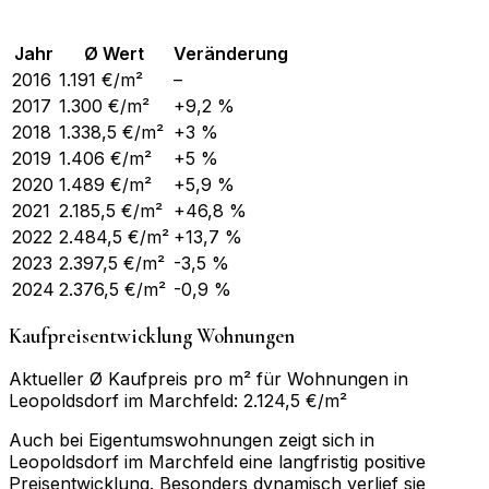
Jahr
Ø Wert
Veränderung
2016
1.191
€/m²
–
2017
1.300
€/m²
+9,2 %
2018
1.338,5
€/m²
+3 %
2019
1.406
€/m²
+5 %
2020
1.489
€/m²
+5,9 %
2021
2.185,5
€/m²
+46,8 %
2022
2.484,5
€/m²
+13,7 %
2023
2.397,5
€/m²
-3,5 %
2024
2.376,5
€/m²
-0,9 %
Kaufpreisentwicklung Wohnungen
Aktueller Ø Kaufpreis pro m² für Wohnungen in
Leopoldsdorf im Marchfeld: 2.124,5 €/m²
Auch bei Eigentumswohnungen zeigt sich in
Leopoldsdorf im Marchfeld eine langfristig positive
Preisentwicklung. Besonders dynamisch verlief sie