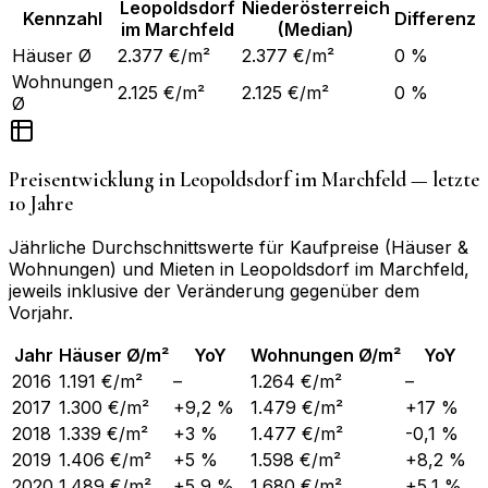
Leopoldsdorf
Niederösterreich
Kennzahl
Differenz
im Marchfeld
(Median)
Häuser Ø
2.377 €/m²
2.377 €/m²
0 %
Wohnungen
2.125 €/m²
2.125 €/m²
0 %
Ø
Preisentwicklung in
Leopoldsdorf im Marchfeld
— letzte
10 Jahre
Jährliche Durchschnittswerte für Kaufpreise (Häuser &
Wohnungen) und Mieten in
Leopoldsdorf im Marchfeld
,
jeweils inklusive der Veränderung gegenüber dem
Vorjahr.
Jahr
Häuser Ø/m²
YoY
Wohnungen Ø/m²
YoY
2016
1.191 €/m²
–
1.264 €/m²
–
2017
1.300 €/m²
+9,2 %
1.479 €/m²
+17 %
2018
1.339 €/m²
+3 %
1.477 €/m²
-0,1 %
2019
1.406 €/m²
+5 %
1.598 €/m²
+8,2 %
2020
1.489 €/m²
+5,9 %
1.680 €/m²
+5,1 %