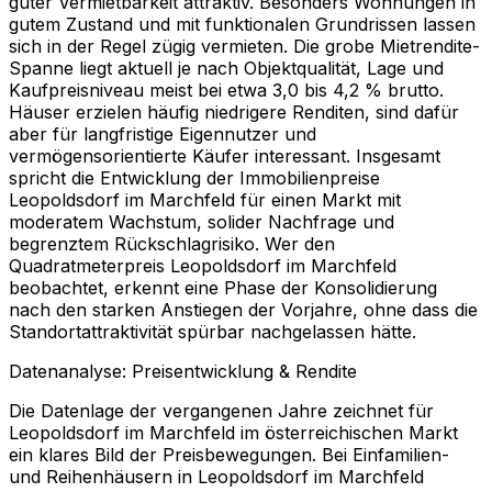
guter Vermietbarkeit attraktiv. Besonders Wohnungen in
gutem Zustand und mit funktionalen Grundrissen lassen
sich in der Regel zügig vermieten. Die grobe Mietrendite-
Spanne liegt aktuell je nach Objektqualität, Lage und
Kaufpreisniveau meist bei etwa 3,0 bis 4,2 % brutto.
Häuser erzielen häufig niedrigere Renditen, sind dafür
aber für langfristige Eigennutzer und
vermögensorientierte Käufer interessant. Insgesamt
spricht die Entwicklung der Immobilienpreise
Leopoldsdorf im Marchfeld für einen Markt mit
moderatem Wachstum, solider Nachfrage und
begrenztem Rückschlagrisiko. Wer den
Quadratmeterpreis Leopoldsdorf im Marchfeld
beobachtet, erkennt eine Phase der Konsolidierung
nach den starken Anstiegen der Vorjahre, ohne dass die
Standortattraktivität spürbar nachgelassen hätte.
Datenanalyse: Preisentwicklung & Rendite
Die Datenlage der vergangenen Jahre zeichnet für
Leopoldsdorf im Marchfeld im österreichischen Markt
ein klares Bild der Preisbewegungen. Bei Einfamilien-
und Reihenhäusern in Leopoldsdorf im Marchfeld