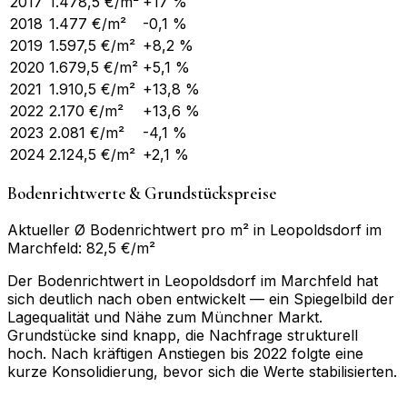
2017
1.478,5
€/m²
+17 %
2018
1.477
€/m²
-0,1 %
2019
1.597,5
€/m²
+8,2 %
2020
1.679,5
€/m²
+5,1 %
2021
1.910,5
€/m²
+13,8 %
2022
2.170
€/m²
+13,6 %
2023
2.081
€/m²
-4,1 %
2024
2.124,5
€/m²
+2,1 %
Bodenrichtwerte & Grundstückspreise
Aktueller Ø Bodenrichtwert pro m² in Leopoldsdorf im
Marchfeld: 82,5 €/m²
Der Bodenrichtwert in Leopoldsdorf im Marchfeld hat
sich deutlich nach oben entwickelt — ein Spiegelbild der
Lagequalität und Nähe zum Münchner Markt.
Grundstücke sind knapp, die Nachfrage strukturell
hoch. Nach kräftigen Anstiegen bis 2022 folgte eine
kurze Konsolidierung, bevor sich die Werte stabilisierten.