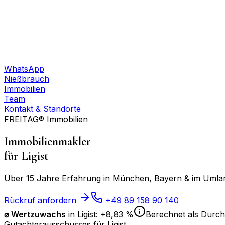
WhatsApp
Nießbrauch
Immobilien
Team
Kontakt & Standorte
FREITAG® Immobilien
Immobilienmakler
für
Ligist
Über 15 Jahre Erfahrung in München, Bayern & im Umland
Rückruf anfordern
+49 89 158 90 140
⌀
Wertzuwachs
in
Ligist
:
+8,83 %
Berechnet als Durchs
Gutachterausschusses für
Ligist
.