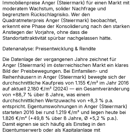
Immobilienpreise Anger (Steiermark) für einen Markt mit
moderatem Wachstum, solider Nachfrage und
begrenztem Rückschlagrisiko. Wer den
Quadratmeterpreis Anger (Steiermark) beobachtet,
erkennt eine Phase der Konsolidierung nach den starken
Anstiegen der Vorjahre, ohne dass die
Standortattraktivität spürbar nachgelassen hätte.
Datenanalyse: Preisentwicklung & Rendite
Die Datenlage der vergangenen Jahre zeichnet für
Anger (Steiermark) im österreichischen Markt ein klares
Bild der Preisbewegungen. Bei Einfamilien- und
Reihenhäusern in Anger (Steiermark) bewegte sich der
durchschnittliche Kaufpreis von 1.155 €/m² im Jahr 2016
auf aktuell 2.180 €/m² (2024) — ein Gesamtveränderung
von +88,7 % über 8 Jahre, was einem
durchschnittlichen Wertzuwachs von +8,3 % p.a.
entspricht. Eigentumswohnungen in Anger (Steiermark)
starteten 2016 bei rund 1.219 €/m² und liegen heute bei
1.826 €/m² (+49,8 % über 8 Jahre, Ø +5,2 % p.a.).
Damit eignen sie sich häufig als Einstieg in den
Eigentumserwerb oder als Kapitalanlage mit