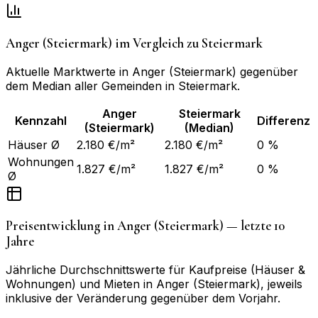
Anger (Steiermark)
im Vergleich zu
Steiermark
Aktuelle Marktwerte in
Anger (Steiermark)
gegenüber
dem Median aller Gemeinden in
Steiermark
.
Anger
Steiermark
Kennzahl
Differenz
(Steiermark)
(Median)
Häuser Ø
2.180 €/m²
2.180 €/m²
0 %
Wohnungen
1.827 €/m²
1.827 €/m²
0 %
Ø
Preisentwicklung in
Anger (Steiermark)
— letzte 10
Jahre
Jährliche Durchschnittswerte für Kaufpreise (Häuser &
Wohnungen) und Mieten in
Anger (Steiermark)
, jeweils
inklusive der Veränderung gegenüber dem Vorjahr.