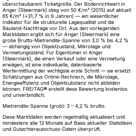
überschaubarem Ticketgröße. Der Bodenrichtwert in
Anger (Steiermark) stieg von 50 €/m² (2015) auf aktuell
65 €/m² (+31,7 % in 9 Jahren) — ein wesentlicher
Indikator für die strukturelle Lagequalität und die
Bauland-Nachfrage vor Ort. Aus den vorliegenden
Markt­daten ergibt sich für Anger (Steiermark) eine
grobe Brutto-Mietrendite-Spanne von 3,0 % bis 4,2 %
— abhängig von Objektzustand, Mikrolage und
Vermietungsstand. Für Eigentümer in Anger
(Steiermark), die einen Verkauf oder eine Vermietung
erwägen, ist eine individuelle, datenbasierte
Wertermittlung der wichtigste erste Schritt — sie ersetzt
Schätzungen aus Online-Rechnern, die Mikrolage,
Energieeffizienz und Objektsubstanz nicht abbilden
können. FREITAG® erstellt diese Bewertung kostenlos
und unverbindlich.
Mietrendite-Spanne (grob):
3
–
4,2
% brutto.
Diese Marktdaten werden regelmäßig aktualisiert und
mindestens alle 12 Monate auf Basis aktueller Statistiken
und Gutachterausschuss-Daten überprüft.