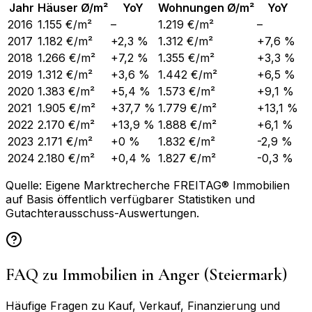
Jahr
Häuser Ø/m²
YoY
Wohnungen Ø/m²
YoY
2016
1.155 €/m²
–
1.219 €/m²
–
2017
1.182 €/m²
+2,3 %
1.312 €/m²
+7,6 %
2018
1.266 €/m²
+7,2 %
1.355 €/m²
+3,3 %
2019
1.312 €/m²
+3,6 %
1.442 €/m²
+6,5 %
2020
1.383 €/m²
+5,4 %
1.573 €/m²
+9,1 %
2021
1.905 €/m²
+37,7 %
1.779 €/m²
+13,1 %
2022
2.170 €/m²
+13,9 %
1.888 €/m²
+6,1 %
2023
2.171 €/m²
+0 %
1.832 €/m²
-2,9 %
2024
2.180 €/m²
+0,4 %
1.827 €/m²
-0,3 %
Quelle: Eigene Marktrecherche FREITAG® Immobilien
auf Basis öffentlich verfügbarer Statistiken und
Gutachterausschuss-Auswertungen.
FAQ zu Immobilien in
Anger (Steiermark)
Häufige Fragen zu Kauf, Verkauf, Finanzierung und