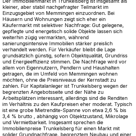
Der Immobilienmarkt in Trunkelsberg ist insgesamt als
kleiner, aber stabil nachgefragter Teilmarkt im
Einzugsgebiet von Memmingen einzuordnen. Bei
Häusern und Wohnungen zeigt sich eher ein
Käufermarkt mit selektiver Nachfrage: Gut gelegene,
gepflegte und energetisch solide Objekte lassen sich
weiterhin zügig vermarkten, während
sanierungsintensive Immobilien stärker preislich
verhandelt werden. Für Verkäufer bleibt die Lage
grundsätzlich günstig, sofern Objektqualität, Grundriss
und Energieeffizienz stimmen. Die Nachfrage wird vor
allem von Eigennutzern, Pendlern und Haushalten
getragen, die im Umfeld von Memmingen wohnen
möchten, ohne die Preisniveaus der Kernstadt zu
zahlen. Für Kapitalanleger ist Trunkelsberg wegen der
begrenzten Angebotsseite und der Nähe zu
Arbeitsplätzen interessant, allerdings sind die Renditen
im Verhältnis zu den Kaufpreisen eher moderat. Typisch
ist eine grobe Mietrendite-Spanne von etwa 2,6 % bis
3,4 % brutto , abhängig von Objektzustand, Mikrolage
und Vermietbarkeit. Insgesamt sprechen die
Immobilienpreise Trunkelsberg für einen Markt mit
solider Grundnachfrage, begrenztem Neubau und einer