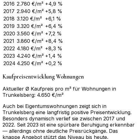
2016
2.780
€/m²
+4,9 %
2017
2.940
€/m²
+5,8 %
2018
3.120
€/m²
+6,1 %
2019
3.320
€/m²
+6,4 %
2020
3.560
€/m²
+7,2 %
2021
3.860
€/m²
+8,4 %
2022
4.180
€/m²
+8,3 %
2023
4.240
€/m²
+1,4 %
2024
4.250
€/m²
+0,2 %
Kaufpreisentwicklung Wohnungen
Aktueller Ø Kaufpreis pro m² für Wohnungen in
Trunkelsberg: 4.650 €/m²
Auch bei Eigentumswohnungen zeigt sich in
Trunkelsberg eine langfristig positive Preisentwicklung.
Besonders dynamisch verlief sie zwischen 2017 und
2022. Seit 2023 ist eine spürbare Beruhigung erkennbar
— allerdings ohne deutliche Preisrückgänge. Das
knappe Angebot stützt das Niveau bis heute.