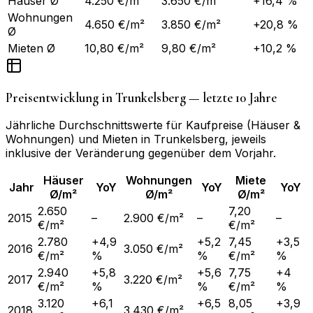
Häuser Ø
4.250 €/m²
3.650 €/m²
+16,4 %
Wohnungen
4.650 €/m²
3.850 €/m²
+20,8 %
Ø
Mieten Ø
10,80 €/m²
9,80 €/m²
+10,2 %
Preisentwicklung in
Trunkelsberg
— letzte 10 Jahre
Jährliche Durchschnittswerte für Kaufpreise (Häuser &
Wohnungen) und Mieten in
Trunkelsberg
, jeweils
inklusive der Veränderung gegenüber dem Vorjahr.
Häuser
Wohnungen
Miete
Jahr
YoY
YoY
YoY
Ø/m²
Ø/m²
Ø/m²
2.650
7,20
2015
–
2.900 €/m²
–
–
€/m²
€/m²
2.780
+4,9
+5,2
7,45
+3,5
2016
3.050 €/m²
€/m²
%
%
€/m²
%
2.940
+5,8
+5,6
7,75
+4
2017
3.220 €/m²
€/m²
%
%
€/m²
%
3.120
+6,1
+6,5
8,05
+3,9
2018
3.430 €/m²