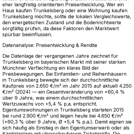
eher langfristig orientierten Preisentwicklung. Wer ein
Haus kaufen Trunkelsberg oder eine Wohnung kaufen
Trunkelsberg möchte, sollte die lokalen Vergleichswerte,
den energetischen Zustand und die Bodenrichtwerte
sorgfältig prüfen, da diese Faktoren den Marktwert
spürbar beeinflussen.
Datenanalyse: Preisentwicklung & Rendite
Die Datenlage der vergangenen Jahre zeichnet für
Trunkelsberg im bayerischen Markt mit seiner starken
Münchner Verflechtung ein klares Bild der
Preisbewegungen. Bei Einfamilien- und Reihenhäusern
in Trunkelsberg bewegte sich der durchschnittliche
Kaufpreis von 2.650 €/m² im Jahr 2015 auf aktuell 4.250
€/m² (2024) — ein Gesamtveränderung von +60,4 %
über 9 Jahre, was einem durchschnittlichen
Wertzuwachs von +5,4 % p.a. entspricht.
Eigentumswohnungen in Trunkelsberg starteten 2015
bei rund 2.900 €/m² und liegen heute bei 4.650 €/m²
(+60,3 % über 9 Jahre, Ø +5,4 % p.a.). Damit eignen sie
sich häufig als Einstieg in den Eigentumserwerb oder als
Kapitalanlage mit überschaubarem Ticketgröße. Die