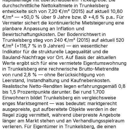
durchschnittliche Nettokaltmiete in Trunkelsberg
entwickelte sich von 7,20 €/m² (2015) auf aktuell 10,80
€/m² — +50,0 % über 9 Jahre bzw. Ø +4,6 % p.a.. Für
Vermieter sichert die kontinuierliche Mietsteigerung eine
planbare Anpassung an Inflation und
Bewirtschaftungskosten. Der Bodenrichtwert in
Trunkelsberg stieg von 240 €/m² (2015) auf aktuell 520
€/m² (+116,7 % in 9 Jahren) — ein wesentlicher
Indikator für die strukturelle Lagequalität und die
Bauland-Nachfrage vor Ort. Auf Basis der aktuellen
Werte ergibt sich für eine vermietete Eigentumswohnung
in Trunkelsberg eine rechnerische Brutto-Mietrendite
von rund 2,8 % — ohne Berücksichtigung von
Leerstand, Instandhaltung und Kaufnebenkosten.
Realistische Netto-Renditen liegen erfahrungsgemäß 0,8
bis 1,5 Prozentpunkte darunter. Bei rund 1.700
Einwohnern bildet Trunkelsberg ein vergleichsweise
enges Marktsegment — was bedeutet: marktgerecht
ausgepreiste, gut aufbereitete Objekte werden in der
Regel zügig vermittelt, während überpreiste Angebote
länger am Markt stehen und an Verhandlungsspielraum
verlieren. Für Eigentümer in Trunkelsberg, die einen