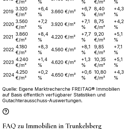
€/m²
%
%
€/m²
%
3.320
+6,4
+6,7
8,40
+4,3
2019
3.660 €/m²
€/m²
%
%
€/m²
%
3.560
+7,2
+7,1
8,75
+4,2
2020
3.920 €/m²
€/m²
%
%
€/m²
%
3.860
+8,4
+7,7
9,20
+5,1
2021
4.220 €/m²
€/m²
%
%
€/m²
%
4.180
+8,3
+8,1
9,85
+7,1
2022
4.560 €/m²
€/m²
%
%
€/m²
%
4.240
+1,4
+1,3
10,35
+5,1
2023
4.620 €/m²
€/m²
%
%
€/m²
%
4.250
+0,2
+0,6
10,80
+4,3
2024
4.650 €/m²
€/m²
%
%
€/m²
%
Quelle: Eigene Marktrecherche FREITAG® Immobilien
auf Basis öffentlich verfügbarer Statistiken und
Gutachterausschuss-Auswertungen.
FAQ zu Immobilien in
Trunkelsberg