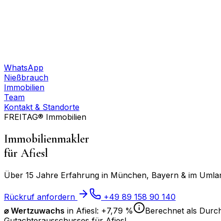
WhatsApp
Nießbrauch
Immobilien
Team
Kontakt & Standorte
FREITAG® Immobilien
Immobilienmakler
für
Afiesl
Über 15 Jahre Erfahrung in München, Bayern & im Umland
Rückruf anfordern
+49 89 158 90 140
⌀
Wertzuwachs
in
Afiesl
:
+7,79 %
Berechnet als Durch
Gutachterausschusses für
Afiesl
.