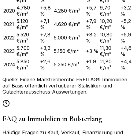
€/m²
%
%
€/m²
%
4.780
+5,8
+5,7
9,70
+3,2
2020
4.280 €/m²
€/m²
%
%
€/m²
%
5.120
+7,1
+7,9
10,20
+5,2
2021
4.620 €/m²
€/m²
%
%
€/m²
%
5.520
+7,8
+8,2
10,80
+5,9
2022
5.000 €/m²
€/m²
%
%
€/m²
%
5.700
+3,3
11,30
+4,6
2023
5.150 €/m²
+3 %
€/m²
%
€/m²
%
5.850
+2,6
+1,9
11,80
+4,4
2024
5.250 €/m²
€/m²
%
%
€/m²
%
Quelle: Eigene Marktrecherche FREITAG® Immobilien
auf Basis öffentlich verfügbarer Statistiken und
Gutachterausschuss-Auswertungen.
FAQ zu Immobilien in
Bolsterlang
Häufige Fragen zu Kauf, Verkauf, Finanzierung und