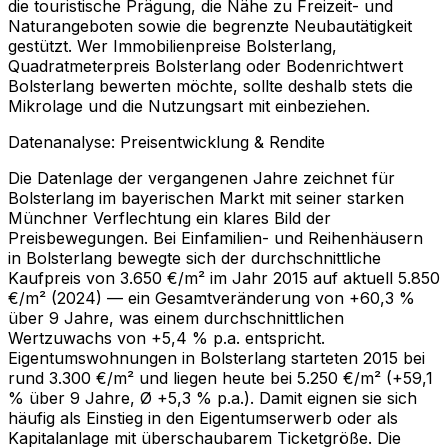
die touristische Prägung, die Nähe zu Freizeit- und
Naturangeboten sowie die begrenzte Neubautätigkeit
gestützt. Wer Immobilienpreise Bolsterlang,
Quadratmeterpreis Bolsterlang oder Bodenrichtwert
Bolsterlang bewerten möchte, sollte deshalb stets die
Mikrolage und die Nutzungsart mit einbeziehen.
Datenanalyse: Preisentwicklung & Rendite
Die Datenlage der vergangenen Jahre zeichnet für
Bolsterlang im bayerischen Markt mit seiner starken
Münchner Verflechtung ein klares Bild der
Preisbewegungen. Bei Einfamilien- und Reihenhäusern
in Bolsterlang bewegte sich der durchschnittliche
Kaufpreis von 3.650 €/m² im Jahr 2015 auf aktuell 5.850
€/m² (2024) — ein Gesamtveränderung von +60,3 %
über 9 Jahre, was einem durchschnittlichen
Wertzuwachs von +5,4 % p.a. entspricht.
Eigentumswohnungen in Bolsterlang starteten 2015 bei
rund 3.300 €/m² und liegen heute bei 5.250 €/m² (+59,1
% über 9 Jahre, Ø +5,3 % p.a.). Damit eignen sie sich
häufig als Einstieg in den Eigentumserwerb oder als
Kapitalanlage mit überschaubarem Ticketgröße. Die