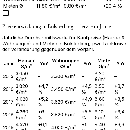
Mieten Ø
11,80 €/m²
9,80 €/m²
+20,4 %
Preisentwicklung in
Bolsterlang
— letzte 10 Jahre
Jährliche Durchschnittswerte für Kaufpreise (Häuser &
Wohnungen) und Mieten in
Bolsterlang
, jeweils inklusive
der Veränderung gegenüber dem Vorjahr.
Häuser
Wohnungen
Miete
Jahr
YoY
YoY
YoY
Ø/m²
Ø/m²
Ø/m²
3.650
8,20
2015
–
3.300 €/m²
–
–
€/m²
€/m²
3.820
+4,7
+4,5
8,50
+3,7
2016
3.450 €/m²
€/m²
%
%
€/m²
%
4.020
+5,2
+4,9
8,80
+3,5
2017
3.620 €/m²
€/m²
%
%
€/m²
%
4.260
+6
+5,5
9,10
+3,4
2018
3.820 €/m²
€/m²
%
%
€/m²
%
4.520
+6,1
+6
9,40
+3,3
2019
4.050 €/m²