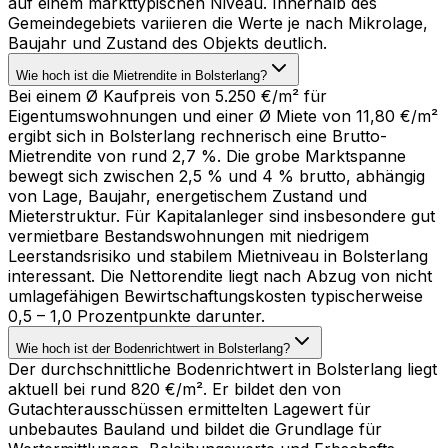
auf einem markttypischen Niveau. Innerhalb des
Gemeindegebiets variieren die Werte je nach Mikrolage,
Baujahr und Zustand des Objekts deutlich.
Wie hoch ist die Mietrendite in Bolsterlang?
Bei einem Ø Kaufpreis von 5.250 €/m² für
Eigentumswohnungen und einer Ø Miete von 11,80 €/m²
ergibt sich in Bolsterlang rechnerisch eine Brutto-
Mietrendite von rund 2,7 %. Die grobe Marktspanne
bewegt sich zwischen 2,5 % und 4 % brutto, abhängig
von Lage, Baujahr, energetischem Zustand und
Mieterstruktur. Für Kapitalanleger sind insbesondere gut
vermietbare Bestandswohnungen mit niedrigem
Leerstandsrisiko und stabilem Mietniveau in Bolsterlang
interessant. Die Nettorendite liegt nach Abzug von nicht
umlagefähigen Bewirtschaftungskosten typischerweise
0,5 – 1,0 Prozentpunkte darunter.
Wie hoch ist der Bodenrichtwert in Bolsterlang?
Der durchschnittliche Bodenrichtwert in Bolsterlang liegt
aktuell bei rund 820 €/m². Er bildet den von
Gutachterausschüssen ermittelten Lagewert für
unbebautes Bauland und bildet die Grundlage für