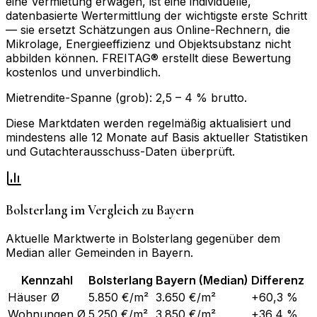
eine Vermietung erwägen, ist eine individuelle,
datenbasierte Wertermittlung der wichtigste erste Schritt
— sie ersetzt Schätzungen aus Online-Rechnern, die
Mikrolage, Energieeffizienz und Objektsubstanz nicht
abbilden können. FREITAG® erstellt diese Bewertung
kostenlos und unverbindlich.
Mietrendite-Spanne (grob):
2,5
–
4
% brutto.
Diese Marktdaten werden regelmäßig aktualisiert und
mindestens alle 12 Monate auf Basis aktueller Statistiken
und Gutachterausschuss-Daten überprüft.
Bolsterlang
im Vergleich zu
Bayern
Aktuelle Marktwerte in
Bolsterlang
gegenüber dem
Median aller Gemeinden in
Bayern
.
Kennzahl
Bolsterlang
Bayern
(Median)
Differenz
Häuser Ø
5.850 €/m²
3.650 €/m²
+60,3 %
Wohnungen Ø
5.250 €/m²
3.850 €/m²
+36,4 %