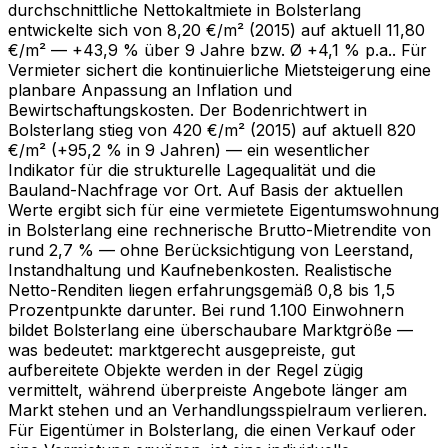
durchschnittliche Nettokaltmiete in Bolsterlang
entwickelte sich von 8,20 €/m² (2015) auf aktuell 11,80
€/m² — +43,9 % über 9 Jahre bzw. Ø +4,1 % p.a.. Für
Vermieter sichert die kontinuierliche Mietsteigerung eine
planbare Anpassung an Inflation und
Bewirtschaftungskosten. Der Bodenrichtwert in
Bolsterlang stieg von 420 €/m² (2015) auf aktuell 820
€/m² (+95,2 % in 9 Jahren) — ein wesentlicher
Indikator für die strukturelle Lagequalität und die
Bauland-Nachfrage vor Ort. Auf Basis der aktuellen
Werte ergibt sich für eine vermietete Eigentumswohnung
in Bolsterlang eine rechnerische Brutto-Mietrendite von
rund 2,7 % — ohne Berücksichtigung von Leerstand,
Instandhaltung und Kaufnebenkosten. Realistische
Netto-Renditen liegen erfahrungsgemäß 0,8 bis 1,5
Prozentpunkte darunter. Bei rund 1.100 Einwohnern
bildet Bolsterlang eine überschaubare Marktgröße —
was bedeutet: marktgerecht ausgepreiste, gut
aufbereitete Objekte werden in der Regel zügig
vermittelt, während überpreiste Angebote länger am
Markt stehen und an Verhandlungsspielraum verlieren.
Für Eigentümer in Bolsterlang, die einen Verkauf oder