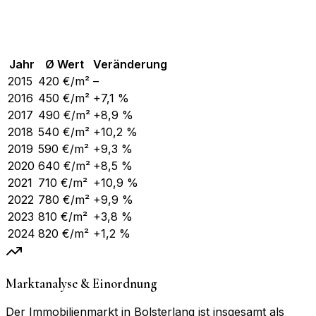
Jahr
Ø Wert
Veränderung
2015
420
€/m²
–
2016
450
€/m²
+7,1 %
2017
490
€/m²
+8,9 %
2018
540
€/m²
+10,2 %
2019
590
€/m²
+9,3 %
2020
640
€/m²
+8,5 %
2021
710
€/m²
+10,9 %
2022
780
€/m²
+9,9 %
2023
810
€/m²
+3,8 %
2024
820
€/m²
+1,2 %
Marktanalyse & Einordnung
Der Immobilienmarkt in Bolsterlang ist insgesamt als