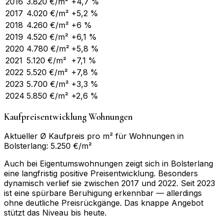
2016
3.820
€/m²
+4,7 %
2017
4.020
€/m²
+5,2 %
2018
4.260
€/m²
+6 %
2019
4.520
€/m²
+6,1 %
2020
4.780
€/m²
+5,8 %
2021
5.120
€/m²
+7,1 %
2022
5.520
€/m²
+7,8 %
2023
5.700
€/m²
+3,3 %
2024
5.850
€/m²
+2,6 %
Kaufpreisentwicklung Wohnungen
Aktueller Ø Kaufpreis pro m² für Wohnungen in
Bolsterlang: 5.250 €/m²
Auch bei Eigentumswohnungen zeigt sich in Bolsterlang
eine langfristig positive Preisentwicklung. Besonders
dynamisch verlief sie zwischen 2017 und 2022. Seit 2023
ist eine spürbare Beruhigung erkennbar — allerdings
ohne deutliche Preisrückgänge. Das knappe Angebot
stützt das Niveau bis heute.