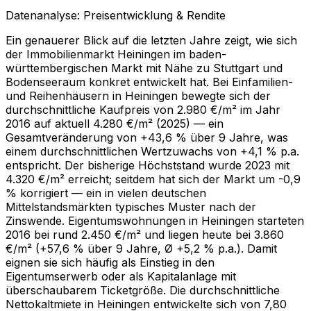
Datenanalyse: Preisentwicklung & Rendite
Ein genauerer Blick auf die letzten Jahre zeigt, wie sich
der Immobilienmarkt Heiningen im baden-
württembergischen Markt mit Nähe zu Stuttgart und
Bodenseeraum konkret entwickelt hat. Bei Einfamilien-
und Reihenhäusern in Heiningen bewegte sich der
durchschnittliche Kaufpreis von 2.980 €/m² im Jahr
2016 auf aktuell 4.280 €/m² (2025) — ein
Gesamtveränderung von +43,6 % über 9 Jahre, was
einem durchschnittlichen Wertzuwachs von +4,1 % p.a.
entspricht. Der bisherige Höchststand wurde 2023 mit
4.320 €/m² erreicht; seitdem hat sich der Markt um -0,9
% korrigiert — ein in vielen deutschen
Mittelstandsmärkten typisches Muster nach der
Zinswende. Eigentumswohnungen in Heiningen starteten
2016 bei rund 2.450 €/m² und liegen heute bei 3.860
€/m² (+57,6 % über 9 Jahre, Ø +5,2 % p.a.). Damit
eignen sie sich häufig als Einstieg in den
Eigentumserwerb oder als Kapitalanlage mit
überschaubarem Ticketgröße. Die durchschnittliche
Nettokaltmiete in Heiningen entwickelte sich von 7,80