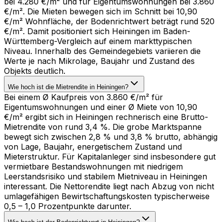
bei 4.280 €/m² und für Eigentumswohnungen bei 3.860
€/m². Die Mieten bewegen sich im Schnitt bei 10,90
€/m² Wohnfläche, der Bodenrichtwert beträgt rund 520
€/m². Damit positioniert sich Heiningen im Baden-
Württemberg-Vergleich auf einem markttypischen
Niveau. Innerhalb des Gemeindegebiets variieren die
Werte je nach Mikrolage, Baujahr und Zustand des
Objekts deutlich.
Wie hoch ist die Mietrendite in Heiningen?
Bei einem Ø Kaufpreis von 3.860 €/m² für
Eigentumswohnungen und einer Ø Miete von 10,90
€/m² ergibt sich in Heiningen rechnerisch eine Brutto-
Mietrendite von rund 3,4 %. Die grobe Marktspanne
bewegt sich zwischen 2,8 % und 3,8 % brutto, abhängig
von Lage, Baujahr, energetischem Zustand und
Mieterstruktur. Für Kapitalanleger sind insbesondere gut
vermietbare Bestandswohnungen mit niedrigem
Leerstandsrisiko und stabilem Mietniveau in Heiningen
interessant. Die Nettorendite liegt nach Abzug von nicht
umlagefähigen Bewirtschaftungskosten typischerweise
0,5 – 1,0 Prozentpunkte darunter.