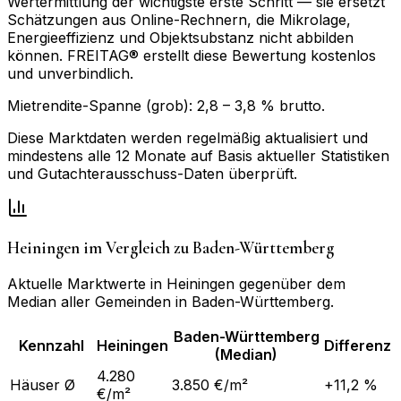
Wertermittlung der wichtigste erste Schritt — sie ersetzt
Schätzungen aus Online-Rechnern, die Mikrolage,
Energieeffizienz und Objektsubstanz nicht abbilden
können. FREITAG® erstellt diese Bewertung kostenlos
und unverbindlich.
Mietrendite-Spanne (grob):
2,8
–
3,8
% brutto.
Diese Marktdaten werden regelmäßig aktualisiert und
mindestens alle 12 Monate auf Basis aktueller Statistiken
und Gutachterausschuss-Daten überprüft.
Heiningen
im Vergleich zu
Baden-Württemberg
Aktuelle Marktwerte in
Heiningen
gegenüber dem
Median aller Gemeinden in
Baden-Württemberg
.
Baden-Württemberg
Kennzahl
Heiningen
Differenz
(Median)
4.280
Häuser Ø
3.850 €/m²
+11,2 %
€/m²