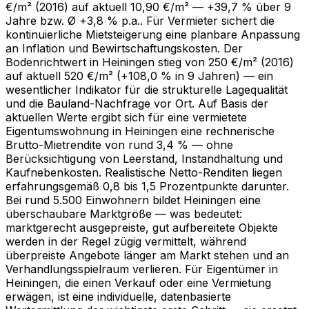
€/m² (2016) auf aktuell 10,90 €/m² — +39,7 % über 9
Jahre bzw. Ø +3,8 % p.a.. Für Vermieter sichert die
kontinuierliche Mietsteigerung eine planbare Anpassung
an Inflation und Bewirtschaftungskosten. Der
Bodenrichtwert in Heiningen stieg von 250 €/m² (2016)
auf aktuell 520 €/m² (+108,0 % in 9 Jahren) — ein
wesentlicher Indikator für die strukturelle Lagequalität
und die Bauland-Nachfrage vor Ort. Auf Basis der
aktuellen Werte ergibt sich für eine vermietete
Eigentumswohnung in Heiningen eine rechnerische
Brutto-Mietrendite von rund 3,4 % — ohne
Berücksichtigung von Leerstand, Instandhaltung und
Kaufnebenkosten. Realistische Netto-Renditen liegen
erfahrungsgemäß 0,8 bis 1,5 Prozentpunkte darunter.
Bei rund 5.500 Einwohnern bildet Heiningen eine
überschaubare Marktgröße — was bedeutet:
marktgerecht ausgepreiste, gut aufbereitete Objekte
werden in der Regel zügig vermittelt, während
überpreiste Angebote länger am Markt stehen und an
Verhandlungsspielraum verlieren. Für Eigentümer in
Heiningen, die einen Verkauf oder eine Vermietung
erwägen, ist eine individuelle, datenbasierte