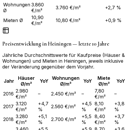
Wohnungen
3.860
3.760 €/m²
+2,7 %
Ø
€/m²
10,90
Mieten Ø
10,80 €/m²
+0,9 %
€/m²
Preisentwicklung in
Heiningen
— letzte 10 Jahre
Jährliche Durchschnittswerte für Kaufpreise (Häuser &
Wohnungen) und Mieten in
Heiningen
, jeweils inklusive
der Veränderung gegenüber dem Vorjahr.
Häuser
Wohnungen
Miete
Jahr
YoY
YoY
YoY
Ø/m²
Ø/m²
Ø/m²
2.980
7,80
2016
–
2.450 €/m²
–
–
€/m²
€/m²
3.120
+4,7
+4,5
8,10
+3,8
2017
2.560 €/m²
€/m²
%
%
€/m²
%
3.280
+5,1
+5,5
8,40
+3,7
2018
2.700 €/m²
€/m²
%
%
€/m²
%
3.460
+5,5
+5,9
8,70
+3,6