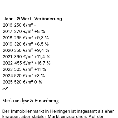
Jahr
Ø Wert
Veränderung
2016
250
€/m²
–
2017
270
€/m²
+8 %
2018
295
€/m²
+9,3 %
2019
320
€/m²
+8,5 %
2020
350
€/m²
+9,4 %
2021
390
€/m²
+11,4 %
2022
455
€/m²
+16,7 %
2023
505
€/m²
+11 %
2024
520
€/m²
+3 %
2025
520
€/m²
0 %
Marktanalyse & Einordnung
Der Immobilienmarkt in Heiningen ist insgesamt als eher
knapper, aber stabiler Markt einzuordnen. Auf der