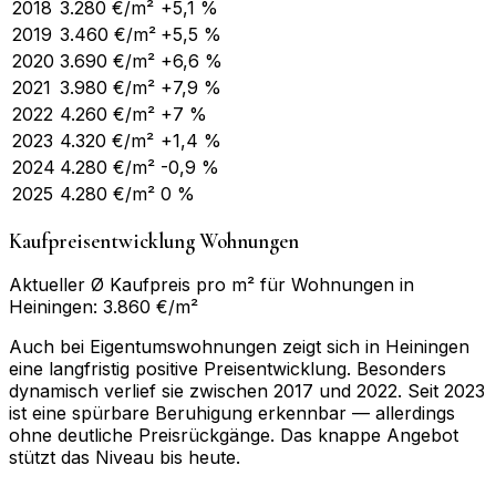
2018
3.280
€/m²
+5,1 %
2019
3.460
€/m²
+5,5 %
2020
3.690
€/m²
+6,6 %
2021
3.980
€/m²
+7,9 %
2022
4.260
€/m²
+7 %
2023
4.320
€/m²
+1,4 %
2024
4.280
€/m²
-0,9 %
2025
4.280
€/m²
0 %
Kaufpreisentwicklung Wohnungen
Aktueller Ø Kaufpreis pro m² für Wohnungen in
Heiningen: 3.860 €/m²
Auch bei Eigentumswohnungen zeigt sich in Heiningen
eine langfristig positive Preisentwicklung. Besonders
dynamisch verlief sie zwischen 2017 und 2022. Seit 2023
ist eine spürbare Beruhigung erkennbar — allerdings
ohne deutliche Preisrückgänge. Das knappe Angebot
stützt das Niveau bis heute.