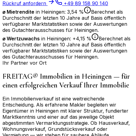
Rückruf anfordern
+49 89 158 90 140
⌀ Mietrendite
in
Heiningen
:
3,54 %
Berechnet als
Durchschnitt der letzten 10 Jahre auf Basis öffentlich
verfügbarer Marktstatistiken sowie der Auswertungen
des Gutachterausschusses für
Heiningen
.
⌀
Wertzuwachs
in
Heiningen
:
+4,15 %
Berechnet als
Durchschnitt der letzten 10 Jahre auf Basis öffentlich
verfügbarer Marktstatistiken sowie der Auswertungen
des Gutachterausschusses für
Heiningen
.
Ihr Partner vor Ort
FREITAG® Immobilien in
Heiningen
— für
einen erfolgreichen Verkauf Ihrer Immobilie
Ein Immobilienverkauf ist eine weitreichende
Entscheidung. Als erfahrene Makler begleiten wir
Eigentümer in
Heiningen
mit klarer Struktur, fundierter
Marktkenntnis und einer auf das jeweilige Objekt
abgestimmten Vermarktungsstrategie. Ob Hausverkauf,
Wohnungsverkauf, Grundstücksverkauf oder
Vermietung — wir stehen für saubere Abläufe,