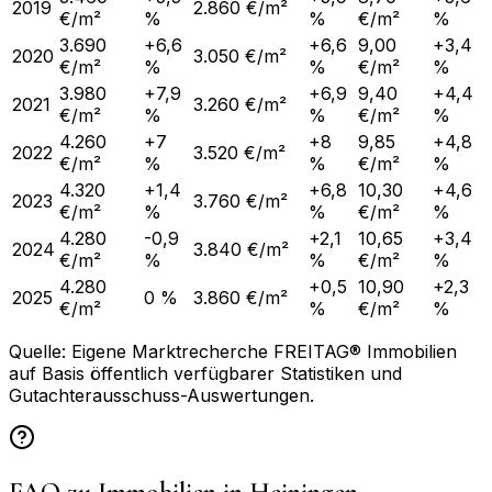
2019
2.860 €/m²
€/m²
%
%
€/m²
%
3.690
+6,6
+6,6
9,00
+3,4
2020
3.050 €/m²
€/m²
%
%
€/m²
%
3.980
+7,9
+6,9
9,40
+4,4
2021
3.260 €/m²
€/m²
%
%
€/m²
%
4.260
+7
+8
9,85
+4,8
2022
3.520 €/m²
€/m²
%
%
€/m²
%
4.320
+1,4
+6,8
10,30
+4,6
2023
3.760 €/m²
€/m²
%
%
€/m²
%
4.280
-0,9
+2,1
10,65
+3,4
2024
3.840 €/m²
€/m²
%
%
€/m²
%
4.280
+0,5
10,90
+2,3
2025
0 %
3.860 €/m²
€/m²
%
€/m²
%
Quelle: Eigene Marktrecherche FREITAG® Immobilien
auf Basis öffentlich verfügbarer Statistiken und
Gutachterausschuss-Auswertungen.