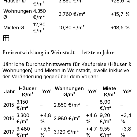
Häuser Ø
3.850 €/m²
+28,6 %
€/m²
Wohnungen
4.350
3.760 €/m²
+15,7 %
Ø
€/m²
12,80
Mieten Ø
10,80 €/m²
+18,5 %
€/m²
Preisentwicklung in
Weinstadt
— letzte 10 Jahre
Jährliche Durchschnittswerte für Kaufpreise (Häuser &
Wohnungen) und Mieten in
Weinstadt
, jeweils inklusive
der Veränderung gegenüber dem Vorjahr.
Häuser
Wohnungen
Miete
Jahr
YoY
YoY
YoY
Ø/m²
Ø/m²
Ø/m²
3.150
8,90
2015
–
2.850 €/m²
–
–
€/m²
€/m²
3.300
+4,8
+4,6
9,20
+3,4
2016
2.980 €/m²
€/m²
%
%
€/m²
%
3.480
+5,5
+4,7
9,55
+3,8
2017
3.120 €/m²
€/m²
%
%
€/m²
%