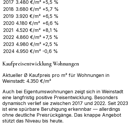
2017
3.480
€/m²
+5,5 %
2018
3.680
€/m²
+5,7 %
2019
3.920
€/m²
+6,5 %
2020
4.180
€/m²
+6,6 %
2021
4.520
€/m²
+8,1 %
2022
4.860
€/m²
+7,5 %
2023
4.980
€/m²
+2,5 %
2024
4.950
€/m²
-0,6 %
Kaufpreisentwicklung Wohnungen
Aktueller Ø Kaufpreis pro m² für Wohnungen in
Weinstadt: 4.350 €/m²
Auch bei Eigentumswohnungen zeigt sich in Weinstadt
eine langfristig positive Preisentwicklung. Besonders
dynamisch verlief sie zwischen 2017 und 2022. Seit 2023
ist eine spürbare Beruhigung erkennbar — allerdings
ohne deutliche Preisrückgänge. Das knappe Angebot
stützt das Niveau bis heute.