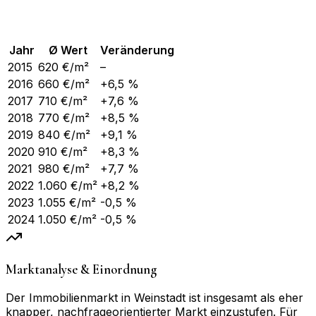
Jahr
Ø Wert
Veränderung
2015
620
€/m²
–
2016
660
€/m²
+6,5 %
2017
710
€/m²
+7,6 %
2018
770
€/m²
+8,5 %
2019
840
€/m²
+9,1 %
2020
910
€/m²
+8,3 %
2021
980
€/m²
+7,7 %
2022
1.060
€/m²
+8,2 %
2023
1.055
€/m²
-0,5 %
2024
1.050
€/m²
-0,5 %
Marktanalyse & Einordnung
Der Immobilienmarkt in Weinstadt ist insgesamt als eher
knapper, nachfrageorientierter Markt einzustufen. Für