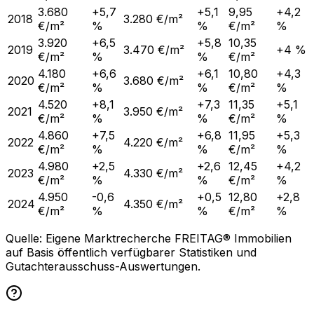
3.680
+5,7
+5,1
9,95
+4,2
2018
3.280 €/m²
€/m²
%
%
€/m²
%
3.920
+6,5
+5,8
10,35
2019
3.470 €/m²
+4 %
€/m²
%
%
€/m²
4.180
+6,6
+6,1
10,80
+4,3
2020
3.680 €/m²
€/m²
%
%
€/m²
%
4.520
+8,1
+7,3
11,35
+5,1
2021
3.950 €/m²
€/m²
%
%
€/m²
%
4.860
+7,5
+6,8
11,95
+5,3
2022
4.220 €/m²
€/m²
%
%
€/m²
%
4.980
+2,5
+2,6
12,45
+4,2
2023
4.330 €/m²
€/m²
%
%
€/m²
%
4.950
-0,6
+0,5
12,80
+2,8
2024
4.350 €/m²
€/m²
%
%
€/m²
%
Quelle: Eigene Marktrecherche FREITAG® Immobilien
auf Basis öffentlich verfügbarer Statistiken und
Gutachterausschuss-Auswertungen.