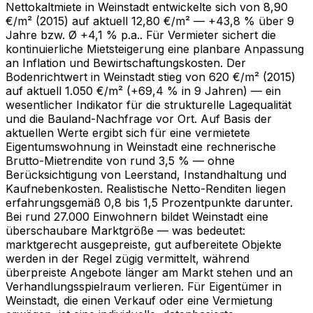
Nettokaltmiete in Weinstadt entwickelte sich von 8,90
€/m² (2015) auf aktuell 12,80 €/m² — +43,8 % über 9
Jahre bzw. Ø +4,1 % p.a.. Für Vermieter sichert die
kontinuierliche Mietsteigerung eine planbare Anpassung
an Inflation und Bewirtschaftungskosten. Der
Bodenrichtwert in Weinstadt stieg von 620 €/m² (2015)
auf aktuell 1.050 €/m² (+69,4 % in 9 Jahren) — ein
wesentlicher Indikator für die strukturelle Lagequalität
und die Bauland-Nachfrage vor Ort. Auf Basis der
aktuellen Werte ergibt sich für eine vermietete
Eigentumswohnung in Weinstadt eine rechnerische
Brutto-Mietrendite von rund 3,5 % — ohne
Berücksichtigung von Leerstand, Instandhaltung und
Kaufnebenkosten. Realistische Netto-Renditen liegen
erfahrungsgemäß 0,8 bis 1,5 Prozentpunkte darunter.
Bei rund 27.000 Einwohnern bildet Weinstadt eine
überschaubare Marktgröße — was bedeutet:
marktgerecht ausgepreiste, gut aufbereitete Objekte
werden in der Regel zügig vermittelt, während
überpreiste Angebote länger am Markt stehen und an
Verhandlungsspielraum verlieren. Für Eigentümer in
Weinstadt, die einen Verkauf oder eine Vermietung