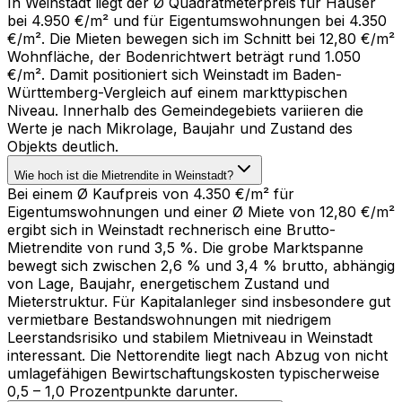
In Weinstadt liegt der Ø Quadratmeterpreis für Häuser
bei 4.950 €/m² und für Eigentumswohnungen bei 4.350
€/m². Die Mieten bewegen sich im Schnitt bei 12,80 €/m²
Wohnfläche, der Bodenrichtwert beträgt rund 1.050
€/m². Damit positioniert sich Weinstadt im Baden-
Württemberg-Vergleich auf einem markttypischen
Niveau. Innerhalb des Gemeindegebiets variieren die
Werte je nach Mikrolage, Baujahr und Zustand des
Objekts deutlich.
Wie hoch ist die Mietrendite in Weinstadt?
Bei einem Ø Kaufpreis von 4.350 €/m² für
Eigentumswohnungen und einer Ø Miete von 12,80 €/m²
ergibt sich in Weinstadt rechnerisch eine Brutto-
Mietrendite von rund 3,5 %. Die grobe Marktspanne
bewegt sich zwischen 2,6 % und 3,4 % brutto, abhängig
von Lage, Baujahr, energetischem Zustand und
Mieterstruktur. Für Kapitalanleger sind insbesondere gut
vermietbare Bestandswohnungen mit niedrigem
Leerstandsrisiko und stabilem Mietniveau in Weinstadt
interessant. Die Nettorendite liegt nach Abzug von nicht
umlagefähigen Bewirtschaftungskosten typischerweise
0,5 – 1,0 Prozentpunkte darunter.