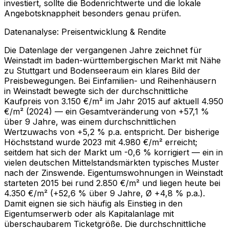
investiert, sollte die Bodenrichtwerte und die lokale
Angebotsknappheit besonders genau prüfen.
Datenanalyse: Preisentwicklung & Rendite
Die Datenlage der vergangenen Jahre zeichnet für
Weinstadt im baden-württembergischen Markt mit Nähe
zu Stuttgart und Bodenseeraum ein klares Bild der
Preisbewegungen. Bei Einfamilien- und Reihenhäusern
in Weinstadt bewegte sich der durchschnittliche
Kaufpreis von 3.150 €/m² im Jahr 2015 auf aktuell 4.950
€/m² (2024) — ein Gesamtveränderung von +57,1 %
über 9 Jahre, was einem durchschnittlichen
Wertzuwachs von +5,2 % p.a. entspricht. Der bisherige
Höchststand wurde 2023 mit 4.980 €/m² erreicht;
seitdem hat sich der Markt um -0,6 % korrigiert — ein in
vielen deutschen Mittelstandsmärkten typisches Muster
nach der Zinswende. Eigentumswohnungen in Weinstadt
starteten 2015 bei rund 2.850 €/m² und liegen heute bei
4.350 €/m² (+52,6 % über 9 Jahre, Ø +4,8 % p.a.).
Damit eignen sie sich häufig als Einstieg in den
Eigentumserwerb oder als Kapitalanlage mit
überschaubarem Ticketgröße. Die durchschnittliche