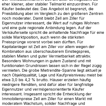
eher kleiner, aber stabiler Teilmarkt einzuordnen. Für
Käufer bedeutet das: Das Angebot ist begrenzt, die
Preisbildung aber im Vergleich zu den größeren Zentren
noch moderater. Damit bleibt Zell am Ziller für
Eigennutzer interessant, die Wert auf ruhiges Wohnen
und eine gute regionale Anbindung legen. Auf der
Verkäuferseite spricht die anhaltende Nachfrage für eine
solide Marktposition, auch wenn die stärksten
Preissprünge vorerst vorbei sein dürften. Für
Kapitalanleger ist Zell am Ziller vor allem wegen der
Kombination aus überschaubarem Einstiegspreis,
stabilen Mieten und guter Vermietbarkeit attraktiv.
Besonders Wohnungen in gutem Zustand und mit
funktionalen Grundrissen lassen sich in der Regel zügig
vermieten. Die grobe Mietrendite-Spanne liegt aktuell je
nach Objektqualität, Lage und Kaufpreisniveau meist bei
etwa 3,0 bis 4,2 % brutto. Häuser erzielen häufig
niedrigere Renditen, sind dafür aber für langfristige
Eigennutzer und vermögensorientierte Käufer
interessant. Insgesamt spricht die Entwicklung der
Immobilienpreise Zell am Ziller für einen Markt mit
moderatem Wachstum, solider Nachfrage und