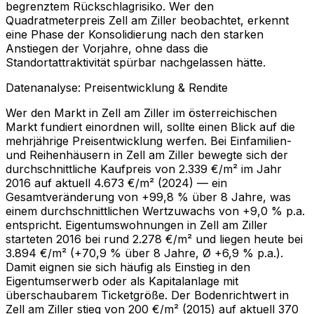
begrenztem Rückschlagrisiko. Wer den
Quadratmeterpreis Zell am Ziller beobachtet, erkennt
eine Phase der Konsolidierung nach den starken
Anstiegen der Vorjahre, ohne dass die
Standortattraktivität spürbar nachgelassen hätte.
Datenanalyse: Preisentwicklung & Rendite
Wer den Markt in Zell am Ziller im österreichischen
Markt fundiert einordnen will, sollte einen Blick auf die
mehrjährige Preisentwicklung werfen. Bei Einfamilien-
und Reihenhäusern in Zell am Ziller bewegte sich der
durchschnittliche Kaufpreis von 2.339 €/m² im Jahr
2016 auf aktuell 4.673 €/m² (2024) — ein
Gesamtveränderung von +99,8 % über 8 Jahre, was
einem durchschnittlichen Wertzuwachs von +9,0 % p.a.
entspricht. Eigentumswohnungen in Zell am Ziller
starteten 2016 bei rund 2.278 €/m² und liegen heute bei
3.894 €/m² (+70,9 % über 8 Jahre, Ø +6,9 % p.a.).
Damit eignen sie sich häufig als Einstieg in den
Eigentumserwerb oder als Kapitalanlage mit
überschaubarem Ticketgröße. Der Bodenrichtwert in
Zell am Ziller stieg von 200 €/m² (2015) auf aktuell 370