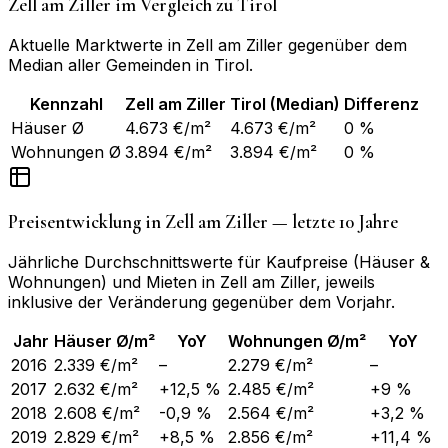
Zell am Ziller
im Vergleich zu
Tirol
Aktuelle Marktwerte in
Zell am Ziller
gegenüber dem
Median aller Gemeinden in
Tirol
.
Kennzahl
Zell am Ziller
Tirol
(Median)
Differenz
Häuser Ø
4.673 €/m²
4.673 €/m²
0 %
Wohnungen Ø
3.894 €/m²
3.894 €/m²
0 %
Preisentwicklung in
Zell am Ziller
— letzte 10 Jahre
Jährliche Durchschnittswerte für Kaufpreise (Häuser &
Wohnungen) und Mieten in
Zell am Ziller
, jeweils
inklusive der Veränderung gegenüber dem Vorjahr.
Jahr
Häuser Ø/m²
YoY
Wohnungen Ø/m²
YoY
2016
2.339 €/m²
–
2.279 €/m²
–
2017
2.632 €/m²
+12,5 %
2.485 €/m²
+9 %
2018
2.608 €/m²
-0,9 %
2.564 €/m²
+3,2 %
2019
2.829 €/m²
+8,5 %
2.856 €/m²
+11,4 %