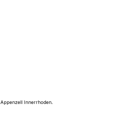
n
Appenzell Innerrhoden
.