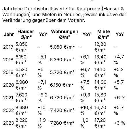
Jährliche Durchschnittswerte für Kaufpreise (Häuser &
Wohnungen) und Mieten in
Neuried
, jeweils inklusive der
Veränderung gegenüber dem Vorjahr.
Häuser
Wohnungen
Miete
Jahr
YoY
YoY
YoY
Ø/m²
Ø/m²
Ø/m²
5.850
12,80
2017
–
5.050 €/m²
–
–
€/m²
€/m²
6.150
+5,1
+6,1
13,40
+4,7
2018
5.360 €/m²
€/m²
%
%
€/m²
%
6.520
+6
+6,7
14,10
+5,2
2019
5.720 €/m²
€/m²
%
%
€/m²
%
6.980
+7,1
+7,5
14,90
+5,7
2020
6.150 €/m²
€/m²
%
%
€/m²
%
7.620
+9,2
+9,3
15,80
2021
6.720 €/m²
+6 %
€/m²
%
%
€/m²
8.380
+10
+10,4
16,70
+5,7
2022
7.420 €/m²
€/m²
%
%
€/m²
%
8.220
-1,9
-1,9
17,20
2023
7.280 €/m²
+3 %
€/m²
%
%
€/m²