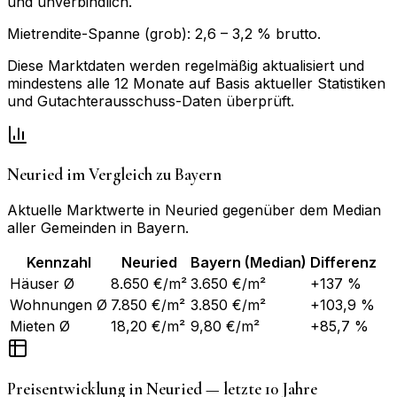
und unverbindlich.
Mietrendite-Spanne (grob):
2,6
–
3,2
% brutto.
Diese Marktdaten werden regelmäßig aktualisiert und
mindestens alle 12 Monate auf Basis aktueller Statistiken
und Gutachterausschuss-Daten überprüft.
Neuried
im Vergleich zu
Bayern
Aktuelle Marktwerte in
Neuried
gegenüber dem Median
aller Gemeinden in
Bayern
.
Kennzahl
Neuried
Bayern
(Median)
Differenz
Häuser Ø
8.650 €/m²
3.650 €/m²
+137 %
Wohnungen Ø
7.850 €/m²
3.850 €/m²
+103,9 %
Mieten Ø
18,20 €/m²
9,80 €/m²
+85,7 %
Preisentwicklung in
Neuried
— letzte 10 Jahre