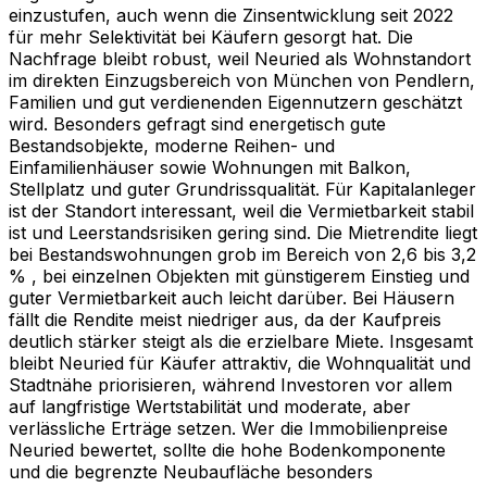
einzustufen, auch wenn die Zinsentwicklung seit 2022
für mehr Selektivität bei Käufern gesorgt hat. Die
Nachfrage bleibt robust, weil Neuried als Wohnstandort
im direkten Einzugsbereich von München von Pendlern,
Familien und gut verdienenden Eigennutzern geschätzt
wird. Besonders gefragt sind energetisch gute
Bestandsobjekte, moderne Reihen- und
Einfamilienhäuser sowie Wohnungen mit Balkon,
Stellplatz und guter Grundrissqualität. Für Kapitalanleger
ist der Standort interessant, weil die Vermietbarkeit stabil
ist und Leerstandsrisiken gering sind. Die Mietrendite liegt
bei Bestandswohnungen grob im Bereich von 2,6 bis 3,2
% , bei einzelnen Objekten mit günstigerem Einstieg und
guter Vermietbarkeit auch leicht darüber. Bei Häusern
fällt die Rendite meist niedriger aus, da der Kaufpreis
deutlich stärker steigt als die erzielbare Miete. Insgesamt
bleibt Neuried für Käufer attraktiv, die Wohnqualität und
Stadtnähe priorisieren, während Investoren vor allem
auf langfristige Wertstabilität und moderate, aber
verlässliche Erträge setzen. Wer die Immobilienpreise
Neuried bewertet, sollte die hohe Bodenkomponente
und die begrenzte Neubaufläche besonders