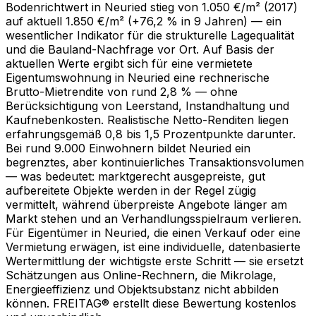
Bodenrichtwert in Neuried stieg von 1.050 €/m² (2017)
auf aktuell 1.850 €/m² (+76,2 % in 9 Jahren) — ein
wesentlicher Indikator für die strukturelle Lagequalität
und die Bauland-Nachfrage vor Ort. Auf Basis der
aktuellen Werte ergibt sich für eine vermietete
Eigentumswohnung in Neuried eine rechnerische
Brutto-Mietrendite von rund 2,8 % — ohne
Berücksichtigung von Leerstand, Instandhaltung und
Kaufnebenkosten. Realistische Netto-Renditen liegen
erfahrungsgemäß 0,8 bis 1,5 Prozentpunkte darunter.
Bei rund 9.000 Einwohnern bildet Neuried ein
begrenztes, aber kontinuierliches Transaktionsvolumen
— was bedeutet: marktgerecht ausgepreiste, gut
aufbereitete Objekte werden in der Regel zügig
vermittelt, während überpreiste Angebote länger am
Markt stehen und an Verhandlungsspielraum verlieren.
Für Eigentümer in Neuried, die einen Verkauf oder eine
Vermietung erwägen, ist eine individuelle, datenbasierte
Wertermittlung der wichtigste erste Schritt — sie ersetzt
Schätzungen aus Online-Rechnern, die Mikrolage,
Energieeffizienz und Objektsubstanz nicht abbilden
können. FREITAG® erstellt diese Bewertung kostenlos