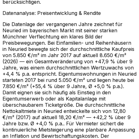
berücksichtigen.
Datenanalyse: Preisentwicklung & Rendite
Die Datenlage der vergangenen Jahre zeichnet für
Neuried im bayerischen Markt mit seiner starken
Münchner Verflechtung ein klares Bild der
Preisbewegungen. Bei Einfamilien- und Reihenhäusern
in Neuried bewegte sich der durchschnittliche Kaufpreis
von 5.850 €/m² im Jahr 2017 auf aktuell 8.650 €/m²
(2026) — ein Gesamtveränderung von +47,9 % über 9
Jahre, was einem durchschnittlichen Wertzuwachs von
+4,4 % p.a. entspricht. Eigentumswohnungen in Neuried
starteten 2017 bei rund 5.050 €/m² und liegen heute bei
7.850 €/m² (+55,4 % über 9 Jahre, Ø +5,0 % p.a.).
Damit eignen sie sich häufig als Einstieg in den
Eigentumserwerb oder als Kapitalanlage mit
überschaubarem Ticketgröße. Die durchschnittliche
Nettokaltmiete in Neuried entwickelte sich von 12,80
€/m² (2017) auf aktuell 18,20 €/m² — +42,2 % über 9
Jahre bzw. Ø +4,0 % p.a.. Für Vermieter sichert die
kontinuierliche Mietsteigerung eine planbare Anpassung
an Inflation und Bewirtschaftungskosten. Der