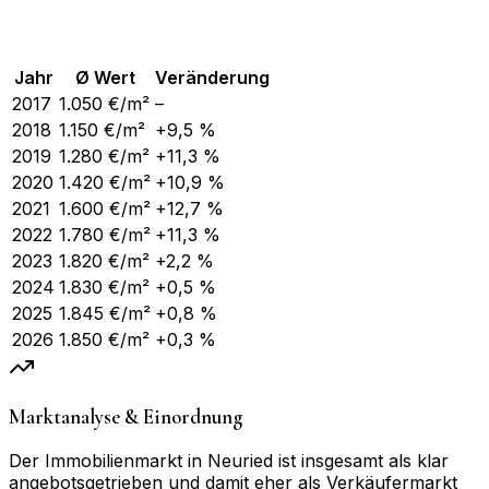
Jahr
Ø Wert
Veränderung
2017
1.050
€/m²
–
2018
1.150
€/m²
+9,5 %
2019
1.280
€/m²
+11,3 %
2020
1.420
€/m²
+10,9 %
2021
1.600
€/m²
+12,7 %
2022
1.780
€/m²
+11,3 %
2023
1.820
€/m²
+2,2 %
2024
1.830
€/m²
+0,5 %
2025
1.845
€/m²
+0,8 %
2026
1.850
€/m²
+0,3 %
Marktanalyse & Einordnung
Der Immobilienmarkt in Neuried ist insgesamt als klar
angebotsgetrieben und damit eher als Verkäufermarkt