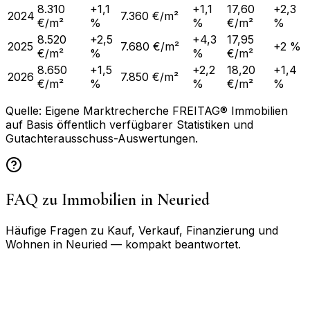
8.310
+1,1
+1,1
17,60
+2,3
2024
7.360 €/m²
€/m²
%
%
€/m²
%
8.520
+2,5
+4,3
17,95
2025
7.680 €/m²
+2 %
€/m²
%
%
€/m²
8.650
+1,5
+2,2
18,20
+1,4
2026
7.850 €/m²
€/m²
%
%
€/m²
%
Quelle: Eigene Marktrecherche FREITAG® Immobilien
auf Basis öffentlich verfügbarer Statistiken und
Gutachterausschuss-Auswertungen.
FAQ zu Immobilien in
Neuried
Häufige Fragen zu Kauf, Verkauf, Finanzierung und
Wohnen in
Neuried
— kompakt beantwortet.