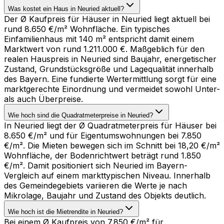
Was kostet ein Haus in Neuried aktuell?
Der Ø Kaufpreis für Häuser in Neuried liegt aktuell bei
rund 8.650 €/m² Wohnfläche. Ein typisches
Einfamilienhaus mit 140 m² entspricht damit einem
Marktwert von rund 1.211.000 €. Maßgeblich für den
realen Hauspreis in Neuried sind Baujahr, energetischer
Zustand, Grundstücksgröße und Lagequalität innerhalb
des Bayern. Eine fundierte Wertermittlung sorgt für eine
marktgerechte Einordnung und vermeidet sowohl Unter-
als auch Überpreise.
Wie hoch sind die Quadratmeterpreise in Neuried?
In Neuried liegt der Ø Quadratmeterpreis für Häuser bei
8.650 €/m² und für Eigentumswohnungen bei 7.850
€/m². Die Mieten bewegen sich im Schnitt bei 18,20 €/m²
Wohnfläche, der Bodenrichtwert beträgt rund 1.850
€/m². Damit positioniert sich Neuried im Bayern-
Vergleich auf einem markttypischen Niveau. Innerhalb
des Gemeindegebiets variieren die Werte je nach
Mikrolage, Baujahr und Zustand des Objekts deutlich.
Wie hoch ist die Mietrendite in Neuried?
Bei einem Ø Kaufpreis von 7.850 €/m² für