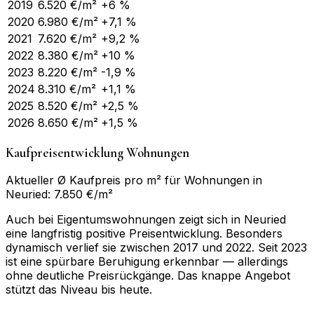
2019
6.520
€/m²
+6 %
2020
6.980
€/m²
+7,1 %
2021
7.620
€/m²
+9,2 %
2022
8.380
€/m²
+10 %
2023
8.220
€/m²
-1,9 %
2024
8.310
€/m²
+1,1 %
2025
8.520
€/m²
+2,5 %
2026
8.650
€/m²
+1,5 %
Kaufpreisentwicklung Wohnungen
Aktueller Ø Kaufpreis pro m² für Wohnungen in
Neuried: 7.850 €/m²
Auch bei Eigentumswohnungen zeigt sich in Neuried
eine langfristig positive Preisentwicklung. Besonders
dynamisch verlief sie zwischen 2017 und 2022. Seit 2023
ist eine spürbare Beruhigung erkennbar — allerdings
ohne deutliche Preisrückgänge. Das knappe Angebot
stützt das Niveau bis heute.