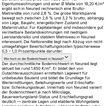
Eigentumswohnungen und einer Ø Miete von 18,20 €/m²
ergibt sich in Neuried rechnerisch eine Brutto-
Mietrendite von rund 2,8 %. Die grobe Marktspanne
bewegt sich zwischen 2,6 % und 3,2 % brutto, abhängig
von Lage, Baujahr, energetischem Zustand und
Mieterstruktur. Für Kapitalanleger sind insbesondere gut
vermietbare Bestandswohnungen mit niedrigem
Leerstandsrisiko und stabilem Mietniveau in Neuried
interessant. Die Nettorendite liegt nach Abzug von nicht
umlagefähigen Bewirtschaftungskosten typischerweise
0,5 – 1,0 Prozentpunkte darunter.
Wie hoch ist der Bodenrichtwert in Neuried?
Der durchschnittliche Bodenrichtwert in Neuried liegt
aktuell bei rund 1.850 €/m². Er bildet den von
Gutachterausschüssen ermittelten Lagewert für
unbebautes Bauland und bildet die Grundlage für
Wertermittlungen, Beleihungswerte und Erbschafts-
bzw. Schenkungssteuer. Innerhalb von Neuried variiert
der Bodenrichtwert je nach Mikrolage,
Bauerwartungsland-Status und Erschließungsgrad
deutlich — zentrale Lagen und etablierte Wohngebiete