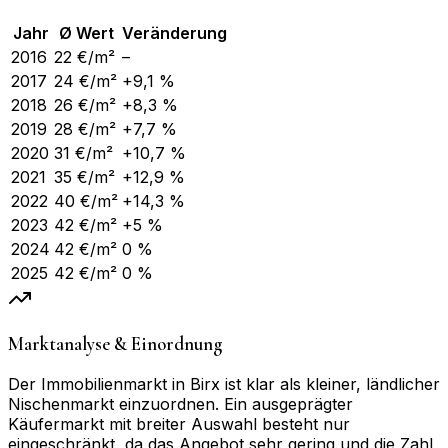
Jahr
Ø Wert
Veränderung
2016
22
€/m²
–
2017
24
€/m²
+9,1 %
2018
26
€/m²
+8,3 %
2019
28
€/m²
+7,7 %
2020
31
€/m²
+10,7 %
2021
35
€/m²
+12,9 %
2022
40
€/m²
+14,3 %
2023
42
€/m²
+5 %
2024
42
€/m²
0 %
2025
42
€/m²
0 %
Marktanalyse & Einordnung
Der Immobilienmarkt in Birx ist klar als kleiner, ländlicher
Nischenmarkt einzuordnen. Ein ausgeprägter
Käufermarkt mit breiter Auswahl besteht nur
eingeschränkt, da das Angebot sehr gering und die Zahl