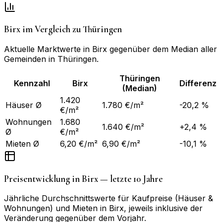
Birx
im Vergleich zu
Thüringen
Aktuelle Marktwerte in
Birx
gegenüber dem Median aller
Gemeinden in
Thüringen
.
Thüringen
Kennzahl
Birx
Differenz
(Median)
1.420
Häuser Ø
1.780 €/m²
-20,2 %
€/m²
Wohnungen
1.680
1.640 €/m²
+2,4 %
Ø
€/m²
Mieten Ø
6,20 €/m²
6,90 €/m²
-10,1 %
Preisentwicklung in
Birx
— letzte 10 Jahre
Jährliche Durchschnittswerte für Kaufpreise (Häuser &
Wohnungen) und Mieten in
Birx
, jeweils inklusive der
Veränderung gegenüber dem Vorjahr.