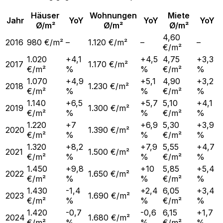
Häuser
Wohnungen
Miete
Jahr
YoY
YoY
YoY
Ø/m²
Ø/m²
Ø/m²
4,60
2016
980 €/m²
–
1.120 €/m²
–
–
€/m²
1.020
+4,1
+4,5
4,75
+3,3
2017
1.170 €/m²
€/m²
%
%
€/m²
%
1.070
+4,9
+5,1
4,90
+3,2
2018
1.230 €/m²
€/m²
%
%
€/m²
%
1.140
+6,5
+5,7
5,10
+4,1
2019
1.300 €/m²
€/m²
%
%
€/m²
%
1.220
+7
+6,9
5,30
+3,9
2020
1.390 €/m²
€/m²
%
%
€/m²
%
1.320
+8,2
+7,9
5,55
+4,7
2021
1.500 €/m²
€/m²
%
%
€/m²
%
1.450
+9,8
+10
5,85
+5,4
2022
1.650 €/m²
€/m²
%
%
€/m²
%
1.430
-1,4
+2,4
6,05
+3,4
2023
1.690 €/m²
€/m²
%
%
€/m²
%
1.420
-0,7
-0,6
6,15
+1,7
2024
1.680 €/m²
€/m²
%
%
€/m²
%