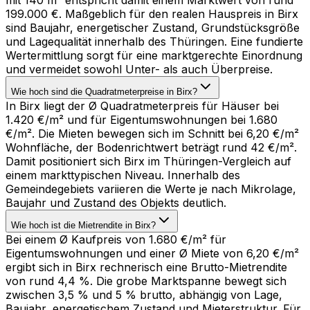
199.000 €. Maßgeblich für den realen Hauspreis in Birx
sind Baujahr, energetischer Zustand, Grundstücksgröße
und Lagequalität innerhalb des Thüringen. Eine fundierte
Wertermittlung sorgt für eine marktgerechte Einordnung
und vermeidet sowohl Unter- als auch Überpreise.
Wie hoch sind die Quadratmeterpreise in Birx?
In Birx liegt der Ø Quadratmeterpreis für Häuser bei
1.420 €/m² und für Eigentumswohnungen bei 1.680
€/m². Die Mieten bewegen sich im Schnitt bei 6,20 €/m²
Wohnfläche, der Bodenrichtwert beträgt rund 42 €/m².
Damit positioniert sich Birx im Thüringen-Vergleich auf
einem markttypischen Niveau. Innerhalb des
Gemeindegebiets variieren die Werte je nach Mikrolage,
Baujahr und Zustand des Objekts deutlich.
Wie hoch ist die Mietrendite in Birx?
Bei einem Ø Kaufpreis von 1.680 €/m² für
Eigentumswohnungen und einer Ø Miete von 6,20 €/m²
ergibt sich in Birx rechnerisch eine Brutto-Mietrendite
von rund 4,4 %. Die grobe Marktspanne bewegt sich
zwischen 3,5 % und 5 % brutto, abhängig von Lage,
Baujahr, energetischem Zustand und Mieterstruktur. Für