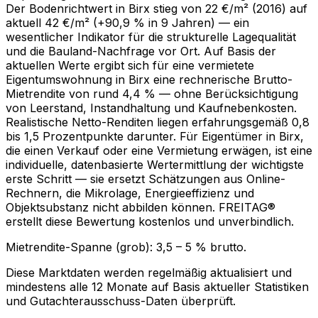
Der Bodenrichtwert in Birx stieg von 22 €/m² (2016) auf
aktuell 42 €/m² (+90,9 % in 9 Jahren) — ein
wesentlicher Indikator für die strukturelle Lagequalität
und die Bauland-Nachfrage vor Ort. Auf Basis der
aktuellen Werte ergibt sich für eine vermietete
Eigentumswohnung in Birx eine rechnerische Brutto-
Mietrendite von rund 4,4 % — ohne Berücksichtigung
von Leerstand, Instandhaltung und Kaufnebenkosten.
Realistische Netto-Renditen liegen erfahrungsgemäß 0,8
bis 1,5 Prozentpunkte darunter. Für Eigentümer in Birx,
die einen Verkauf oder eine Vermietung erwägen, ist eine
individuelle, datenbasierte Wertermittlung der wichtigste
erste Schritt — sie ersetzt Schätzungen aus Online-
Rechnern, die Mikrolage, Energieeffizienz und
Objektsubstanz nicht abbilden können. FREITAG®
erstellt diese Bewertung kostenlos und unverbindlich.
Mietrendite-Spanne (grob):
3,5
–
5
% brutto.
Diese Marktdaten werden regelmäßig aktualisiert und
mindestens alle 12 Monate auf Basis aktueller Statistiken
und Gutachterausschuss-Daten überprüft.