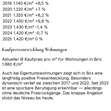
2019
1.140
€/m²
+6,5 %
2020
1.220
€/m²
+7 %
2021
1.320
€/m²
+8,2 %
2022
1.450
€/m²
+9,8 %
2023
1.430
€/m²
-1,4 %
2024
1.420
€/m²
-0,7 %
2025
1.420
€/m²
0 %
Kaufpreisentwicklung Wohnungen
Aktueller Ø Kaufpreis pro m² für Wohnungen in Birx:
1.680 €/m²
Auch bei Eigentumswohnungen zeigt sich in Birx eine
langfristig positive Preisentwicklung. Besonders
dynamisch verlief sie zwischen 2017 und 2022. Seit 2023
ist eine spürbare Beruhigung erkennbar — allerdings
ohne deutliche Preisrückgänge. Das knappe Angebot
stützt das Niveau bis heute.