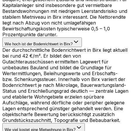
Kapitalanleger sind insbesondere gut vermietbare
Bestandswohnungen mit niedrigem Leerstandsrisiko und
stabilem Mietniveau in Birx interessant. Die Nettorendite
liegt nach Abzug von nicht umlagefähigen
Bewirtschaftungskosten typischerweise 0,5 – 1,0
Prozentpunkte darunter.
Wie hoch ist der Bodenrichtwert in Birx?
Der durchschnittliche Bodenrichtwert in Birx liegt aktuell
bei rund 42 €/m². Er bildet den von
Gutachterausschüssen ermittelten Lagewert für
unbebautes Bauland und bildet die Grundlage für
Wertermittlungen, Beleihungswerte und Erbschafts-
bzw. Schenkungssteuer. Innerhalb von Birx variiert der
Bodenrichtwert je nach Mikrolage, Bauerwartungsland-
Status und Erschließungsgrad deutlich — zentrale Lagen
und etablierte Wohngebiete erzielen spürbare
Aufschläge, während dörfliche oder peripher gelegene
Lagen entsprechend günstiger gehandelt werden. Eine
objektscharfe Bewertung berücksichtigt zusätzlich
Grundstückszuschnitt, Topografie und Bebaubarkeit.
Wie viel kostet eine Mietwohnung in Birx?