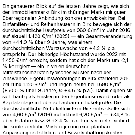
Ein genauerer Blick auf die letzten Jahre zeigt, wie sich
der Immobilienmarkt Birx im thüringer Markt mit guter
überregionaler Anbindung konkret entwickelt hat. Bei
Einfamilien- und Reihenhäusern in Birx bewegte sich der
durchschnittliche Kaufpreis von 980 €/m² im Jahr 2016
auf aktuell 1.420 €/m² (2025) — ein Gesamtveränderung
von +44,9 % über 9 Jahre, was einem
durchschnittlichen Wertzuwachs von +4,2 % p.a.
entspricht. Der bisherige Höchststand wurde 2022 mit
1.450 €/m² erreicht; seitdem hat sich der Markt um -2,1
% korrigiert — ein in vielen deutschen
Mittelstandsmärkten typisches Muster nach der
Zinswende. Eigentumswohnungen in Birx starteten 2016
bei rund 1.120 €/m² und liegen heute bei 1.680 €/m²
(+50,0 % über 9 Jahre, Ø +4,6 % p.a.). Damit eignen sie
sich häufig als Einstieg in den Eigentumserwerb oder als
Kapitalanlage mit überschaubarem Ticketgröße. Die
durchschnittliche Nettokaltmiete in Birx entwickelte sich
von 4,60 €/m² (2016) auf aktuell 6,20 €/m² — +34,8 %
über 9 Jahre bzw. Ø +3,4 % p.a.. Für Vermieter sichert
die kontinuierliche Mietsteigerung eine planbare
Anpassung an Inflation und Bewirtschaftungskosten.