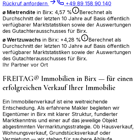
Rückruf anfordern
+49 89 158 90 140
⌀ Mietrendite
in
Birx
:
4,57 %
Berechnet als
Durchschnitt der letzten 10 Jahre auf Basis öffentlich
verfügbarer Marktstatistiken sowie der Auswertungen
des Gutachterausschusses für
Birx
.
⌀
Wertzuwachs
in
Birx
:
+4,28 %
Berechnet als
Durchschnitt der letzten 10 Jahre auf Basis öffentlich
verfügbarer Marktstatistiken sowie der Auswertungen
des Gutachterausschusses für
Birx
.
Ihr Partner vor Ort
FREITAG® Immobilien in
Birx
— für einen
erfolgreichen Verkauf Ihrer Immobilie
Ein Immobilienverkauf ist eine weitreichende
Entscheidung. Als erfahrene Makler begleiten wir
Eigentümer in
Birx
mit klarer Struktur, fundierter
Marktkenntnis und einer auf das jeweilige Objekt
abgestimmten Vermarktungsstrategie. Ob Hausverkauf,
Wohnungsverkauf, Grundstücksverkauf oder
Vermietung — wir stehen für saubere Abläufe,