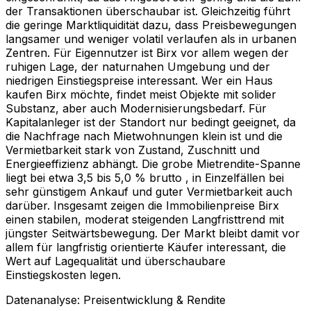
der Transaktionen überschaubar ist. Gleichzeitig führt
die geringe Marktliquidität dazu, dass Preisbewegungen
langsamer und weniger volatil verlaufen als in urbanen
Zentren. Für Eigennutzer ist Birx vor allem wegen der
ruhigen Lage, der naturnahen Umgebung und der
niedrigen Einstiegspreise interessant. Wer ein Haus
kaufen Birx möchte, findet meist Objekte mit solider
Substanz, aber auch Modernisierungsbedarf. Für
Kapitalanleger ist der Standort nur bedingt geeignet, da
die Nachfrage nach Mietwohnungen klein ist und die
Vermietbarkeit stark von Zustand, Zuschnitt und
Energieeffizienz abhängt. Die grobe Mietrendite-Spanne
liegt bei etwa 3,5 bis 5,0 % brutto , in Einzelfällen bei
sehr günstigem Ankauf und guter Vermietbarkeit auch
darüber. Insgesamt zeigen die Immobilienpreise Birx
einen stabilen, moderat steigenden Langfristtrend mit
jüngster Seitwärtsbewegung. Der Markt bleibt damit vor
allem für langfristig orientierte Käufer interessant, die
Wert auf Lagequalität und überschaubare
Einstiegskosten legen.
Datenanalyse: Preisentwicklung & Rendite