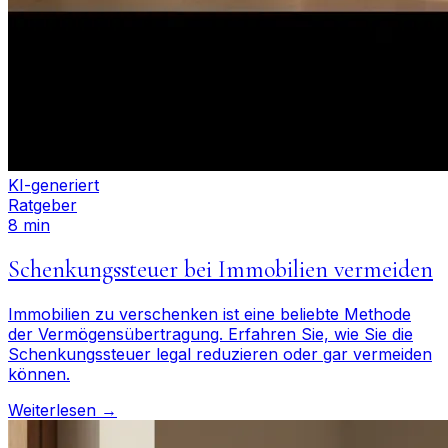
KI-generiert
Ratgeber
8 min
Schenkungssteuer bei Immobilien vermeiden
Immobilien zu verschenken ist eine beliebte Methode
der Vermögensübertragung. Erfahren Sie, wie Sie die
Schenkungssteuer legal reduzieren oder gar vermeiden
können.
Weiterlesen →