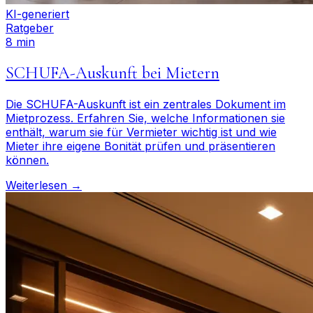
KI-generiert
Ratgeber
8 min
SCHUFA-Auskunft bei Mietern
Die SCHUFA-Auskunft ist ein zentrales Dokument im
Mietprozess. Erfahren Sie, welche Informationen sie
enthält, warum sie für Vermieter wichtig ist und wie
Mieter ihre eigene Bonität prüfen und präsentieren
können.
Weiterlesen →