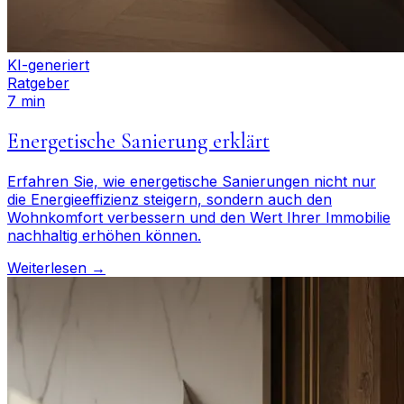
KI-generiert
Ratgeber
7 min
Energetische Sanierung erklärt
Erfahren Sie, wie energetische Sanierungen nicht nur
die Energieeffizienz steigern, sondern auch den
Wohnkomfort verbessern und den Wert Ihrer Immobilie
nachhaltig erhöhen können.
Weiterlesen →