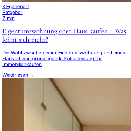
KI-generiert
Ratgeber
7 min
Eigentumswohnung oder Haus kaufen – Was
lohnt sich mehr?
Die Wahl zwischen einer Eigentumswohnung und einem
Haus ist eine grundlegende Entscheidung für
Immobilienkäufer.
Weiterlesen →