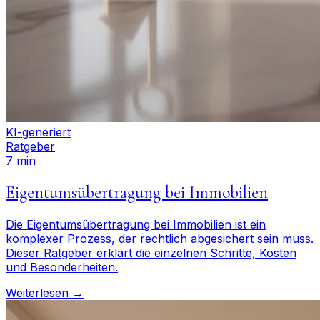
KI-generiert
Ratgeber
7 min
Eigentumsübertragung bei Immobilien
Die Eigentumsübertragung bei Immobilien ist ein
komplexer Prozess, der rechtlich abgesichert sein muss.
Dieser Ratgeber erklärt die einzelnen Schritte, Kosten
und Besonderheiten.
Weiterlesen →