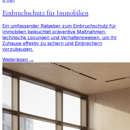
6 min
Einbruchschutz für Immobilien
Ein umfassender Ratgeber zum Einbruchschutz für
Immobilien beleuchtet präventive Maßnahmen,
technische Lösungen und Verhaltensweisen, um Ihr
Zuhause effektiv zu sichern und Einbrechern
vorzubeugen.
Weiterlesen →