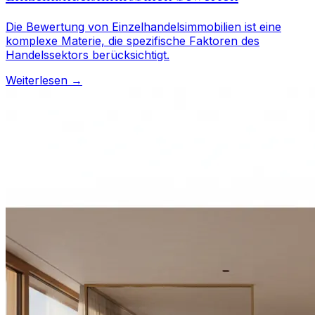
Die Bewertung von Einzelhandelsimmobilien ist eine
komplexe Materie, die spezifische Faktoren des
Handelssektors berücksichtigt.
Weiterlesen →