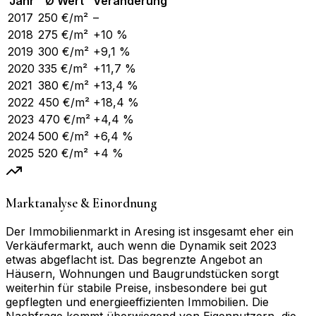
Jahr
Ø Wert
Veränderung
2017
250
€/m²
–
2018
275
€/m²
+10 %
2019
300
€/m²
+9,1 %
2020
335
€/m²
+11,7 %
2021
380
€/m²
+13,4 %
2022
450
€/m²
+18,4 %
2023
470
€/m²
+4,4 %
2024
500
€/m²
+6,4 %
2025
520
€/m²
+4 %
Marktanalyse & Einordnung
Der Immobilienmarkt in Aresing ist insgesamt eher ein
Verkäufermarkt, auch wenn die Dynamik seit 2023
etwas abgeflacht ist. Das begrenzte Angebot an
Häusern, Wohnungen und Baugrundstücken sorgt
weiterhin für stabile Preise, insbesondere bei gut
gepflegten und energieeffizienten Immobilien. Die
Nachfrage kommt überwiegend von Eigennutzern, die