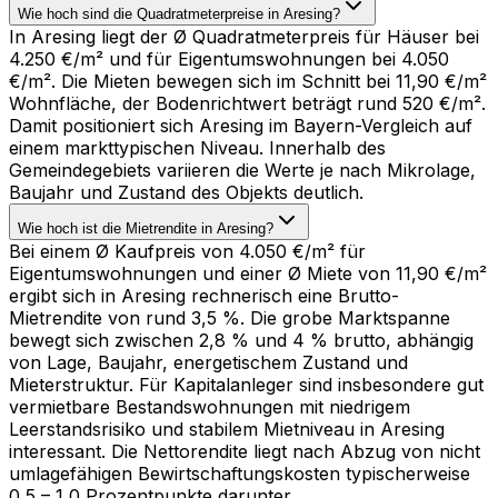
Wie hoch sind die Quadratmeterpreise in Aresing?
In Aresing liegt der Ø Quadratmeterpreis für Häuser bei
4.250 €/m² und für Eigentumswohnungen bei 4.050
€/m². Die Mieten bewegen sich im Schnitt bei 11,90 €/m²
Wohnfläche, der Bodenrichtwert beträgt rund 520 €/m².
Damit positioniert sich Aresing im Bayern-Vergleich auf
einem markttypischen Niveau. Innerhalb des
Gemeindegebiets variieren die Werte je nach Mikrolage,
Baujahr und Zustand des Objekts deutlich.
Wie hoch ist die Mietrendite in Aresing?
Bei einem Ø Kaufpreis von 4.050 €/m² für
Eigentumswohnungen und einer Ø Miete von 11,90 €/m²
ergibt sich in Aresing rechnerisch eine Brutto-
Mietrendite von rund 3,5 %. Die grobe Marktspanne
bewegt sich zwischen 2,8 % und 4 % brutto, abhängig
von Lage, Baujahr, energetischem Zustand und
Mieterstruktur. Für Kapitalanleger sind insbesondere gut
vermietbare Bestandswohnungen mit niedrigem
Leerstandsrisiko und stabilem Mietniveau in Aresing
interessant. Die Nettorendite liegt nach Abzug von nicht
umlagefähigen Bewirtschaftungskosten typischerweise
0,5 – 1,0 Prozentpunkte darunter.