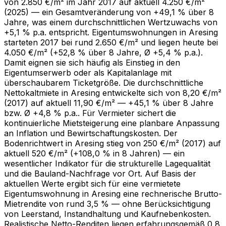
von 2.850 €/m² im Jahr 2017 auf aktuell 4.250 €/m²
(2025) — ein Gesamtveränderung von +49,1 % über 8
Jahre, was einem durchschnittlichen Wertzuwachs von
+5,1 % p.a. entspricht. Eigentumswohnungen in Aresing
starteten 2017 bei rund 2.650 €/m² und liegen heute bei
4.050 €/m² (+52,8 % über 8 Jahre, Ø +5,4 % p.a.).
Damit eignen sie sich häufig als Einstieg in den
Eigentumserwerb oder als Kapitalanlage mit
überschaubarem Ticketgröße. Die durchschnittliche
Nettokaltmiete in Aresing entwickelte sich von 8,20 €/m²
(2017) auf aktuell 11,90 €/m² — +45,1 % über 8 Jahre
bzw. Ø +4,8 % p.a.. Für Vermieter sichert die
kontinuierliche Mietsteigerung eine planbare Anpassung
an Inflation und Bewirtschaftungskosten. Der
Bodenrichtwert in Aresing stieg von 250 €/m² (2017) auf
aktuell 520 €/m² (+108,0 % in 8 Jahren) — ein
wesentlicher Indikator für die strukturelle Lagequalität
und die Bauland-Nachfrage vor Ort. Auf Basis der
aktuellen Werte ergibt sich für eine vermietete
Eigentumswohnung in Aresing eine rechnerische Brutto-
Mietrendite von rund 3,5 % — ohne Berücksichtigung
von Leerstand, Instandhaltung und Kaufnebenkosten.
Realistische Netto-Renditen liegen erfahrungsgemäß 0,8