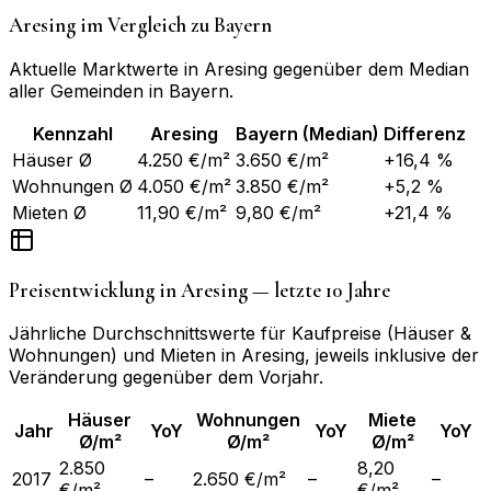
Aresing
im Vergleich zu
Bayern
Aktuelle Marktwerte in
Aresing
gegenüber dem Median
aller Gemeinden in
Bayern
.
Kennzahl
Aresing
Bayern
(Median)
Differenz
Häuser Ø
4.250 €/m²
3.650 €/m²
+16,4 %
Wohnungen Ø
4.050 €/m²
3.850 €/m²
+5,2 %
Mieten Ø
11,90 €/m²
9,80 €/m²
+21,4 %
Preisentwicklung in
Aresing
— letzte 10 Jahre
Jährliche Durchschnittswerte für Kaufpreise (Häuser &
Wohnungen) und Mieten in
Aresing
, jeweils inklusive der
Veränderung gegenüber dem Vorjahr.
Häuser
Wohnungen
Miete
Jahr
YoY
YoY
YoY
Ø/m²
Ø/m²
Ø/m²
2.850
8,20
2017
–
2.650 €/m²
–
–
€/m²
€/m²