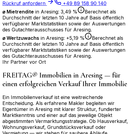
Rückruf anfordern
+49 89 158 90 140
⌀ Mietrendite
in
Aresing
:
3,49 %
Berechnet als
Durchschnitt der letzten 10 Jahre auf Basis öffentlich
verfügbarer Marktstatistiken sowie der Auswertungen
des Gutachterausschusses für
Aresing
.
⌀
Wertzuwachs
in
Aresing
:
+5,19 %
Berechnet als
Durchschnitt der letzten 10 Jahre auf Basis öffentlich
verfügbarer Marktstatistiken sowie der Auswertungen
des Gutachterausschusses für
Aresing
.
Ihr Partner vor Ort
FREITAG® Immobilien in
Aresing
— für
einen erfolgreichen Verkauf Ihrer Immobilie
Ein Immobilienverkauf ist eine weitreichende
Entscheidung. Als erfahrene Makler begleiten wir
Eigentümer in
Aresing
mit klarer Struktur, fundierter
Marktkenntnis und einer auf das jeweilige Objekt
abgestimmten Vermarktungsstrategie. Ob Hausverkauf,
Wohnungsverkauf, Grundstücksverkauf oder
Vermietung — wir stehen für saubere Abläufe,