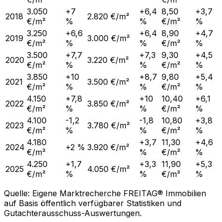
3.050
+7
+6,4
8,50
+3,7
2018
2.820 €/m²
€/m²
%
%
€/m²
%
3.250
+6,6
+6,4
8,90
+4,7
2019
3.000 €/m²
€/m²
%
%
€/m²
%
3.500
+7,7
+7,3
9,30
+4,5
2020
3.220 €/m²
€/m²
%
%
€/m²
%
3.850
+10
+8,7
9,80
+5,4
2021
3.500 €/m²
€/m²
%
%
€/m²
%
4.150
+7,8
+10
10,40
+6,1
2022
3.850 €/m²
€/m²
%
%
€/m²
%
4.100
-1,2
-1,8
10,80
+3,8
2023
3.780 €/m²
€/m²
%
%
€/m²
%
4.180
+3,7
11,30
+4,6
2024
+2 %
3.920 €/m²
€/m²
%
€/m²
%
4.250
+1,7
+3,3
11,90
+5,3
2025
4.050 €/m²
€/m²
%
%
€/m²
%
Quelle: Eigene Marktrecherche FREITAG® Immobilien
auf Basis öffentlich verfügbarer Statistiken und
Gutachterausschuss-Auswertungen.