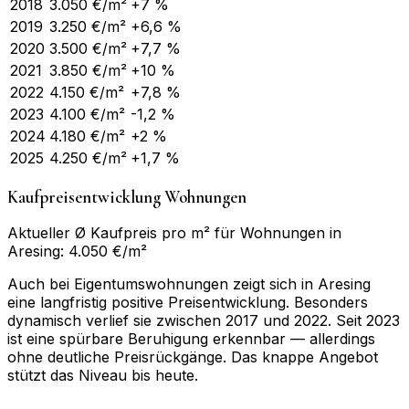
2018
3.050
€/m²
+7 %
2019
3.250
€/m²
+6,6 %
2020
3.500
€/m²
+7,7 %
2021
3.850
€/m²
+10 %
2022
4.150
€/m²
+7,8 %
2023
4.100
€/m²
-1,2 %
2024
4.180
€/m²
+2 %
2025
4.250
€/m²
+1,7 %
Kaufpreisentwicklung Wohnungen
Aktueller Ø Kaufpreis pro m² für Wohnungen in
Aresing: 4.050 €/m²
Auch bei Eigentumswohnungen zeigt sich in Aresing
eine langfristig positive Preisentwicklung. Besonders
dynamisch verlief sie zwischen 2017 und 2022. Seit 2023
ist eine spürbare Beruhigung erkennbar — allerdings
ohne deutliche Preisrückgänge. Das knappe Angebot
stützt das Niveau bis heute.