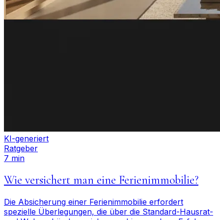
KI-generiert
Ratgeber
7 min
Wie versichert man eine Ferienimmobilie?
Die Absicherung einer Ferienimmobilie erfordert
spezielle Überlegungen, die über die Standard-Hausrat-