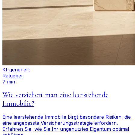
KI-generiert
Ratgeber
7 min
Wie versichert man eine leerstehende
Immobilie?
Eine leerstehende Immobilie birgt besondere Risiken, die
eine angepasste Versicherungsstrategie erfordern.
Erfahren Sie, wie Sie Ihr ungenutztes Eigentum optimal