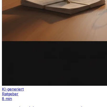
KI-generiert
Ratgeber
8 min