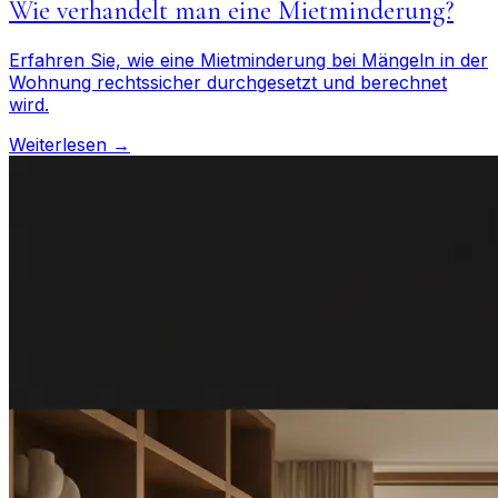
Wie verhandelt man eine Mietminderung?
Erfahren Sie, wie eine Mietminderung bei Mängeln in der
Wohnung rechtssicher durchgesetzt und berechnet
wird.
Weiterlesen →