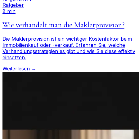
Ratgeber
8 min
Wie verhandelt man die Maklerprovision?
Die Maklerprovision ist ein wichtiger Kostenfaktor beim
Immobilienkauf oder -verkauf. Erfahren Sie, welche
Verhandlungsstrategien es gibt und wie Sie diese effektiv
einsetzen.
Weiterlesen →