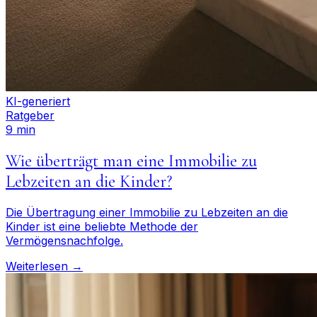
KI-generiert
Ratgeber
9 min
Wie überträgt man eine Immobilie zu
Lebzeiten an die Kinder?
Die Übertragung einer Immobilie zu Lebzeiten an die
Kinder ist eine beliebte Methode der
Vermögensnachfolge.
Weiterlesen →