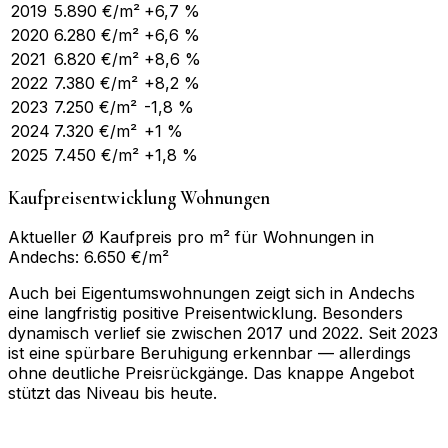
2019
5.890
€/m²
+6,7 %
2020
6.280
€/m²
+6,6 %
2021
6.820
€/m²
+8,6 %
2022
7.380
€/m²
+8,2 %
2023
7.250
€/m²
-1,8 %
2024
7.320
€/m²
+1 %
2025
7.450
€/m²
+1,8 %
Kaufpreisentwicklung Wohnungen
Aktueller Ø Kaufpreis pro m² für Wohnungen in
Andechs: 6.650 €/m²
Auch bei Eigentumswohnungen zeigt sich in Andechs
eine langfristig positive Preisentwicklung. Besonders
dynamisch verlief sie zwischen 2017 und 2022. Seit 2023
ist eine spürbare Beruhigung erkennbar — allerdings
ohne deutliche Preisrückgänge. Das knappe Angebot
stützt das Niveau bis heute.