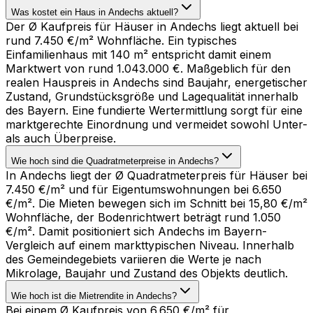
Was kostet ein Haus in Andechs aktuell?
Der Ø Kaufpreis für Häuser in Andechs liegt aktuell bei
rund 7.450 €/m² Wohnfläche. Ein typisches
Einfamilienhaus mit 140 m² entspricht damit einem
Marktwert von rund 1.043.000 €. Maßgeblich für den
realen Hauspreis in Andechs sind Baujahr, energetischer
Zustand, Grundstücksgröße und Lagequalität innerhalb
des Bayern. Eine fundierte Wertermittlung sorgt für eine
marktgerechte Einordnung und vermeidet sowohl Unter-
als auch Überpreise.
Wie hoch sind die Quadratmeterpreise in Andechs?
In Andechs liegt der Ø Quadratmeterpreis für Häuser bei
7.450 €/m² und für Eigentumswohnungen bei 6.650
€/m². Die Mieten bewegen sich im Schnitt bei 15,80 €/m²
Wohnfläche, der Bodenrichtwert beträgt rund 1.050
€/m². Damit positioniert sich Andechs im Bayern-
Vergleich auf einem markttypischen Niveau. Innerhalb
des Gemeindegebiets variieren die Werte je nach
Mikrolage, Baujahr und Zustand des Objekts deutlich.
Wie hoch ist die Mietrendite in Andechs?
Bei einem Ø Kaufpreis von 6.650 €/m² für