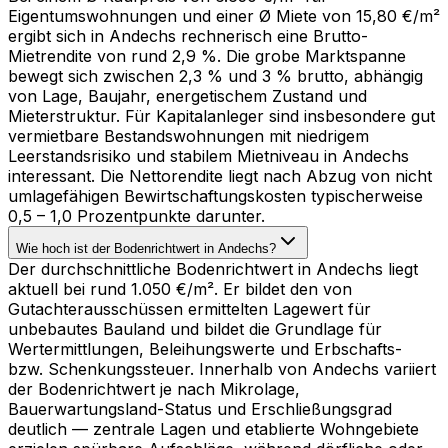
Eigentumswohnungen und einer Ø Miete von 15,80 €/m²
ergibt sich in Andechs rechnerisch eine Brutto-
Mietrendite von rund 2,9 %. Die grobe Marktspanne
bewegt sich zwischen 2,3 % und 3 % brutto, abhängig
von Lage, Baujahr, energetischem Zustand und
Mieterstruktur. Für Kapitalanleger sind insbesondere gut
vermietbare Bestandswohnungen mit niedrigem
Leerstandsrisiko und stabilem Mietniveau in Andechs
interessant. Die Nettorendite liegt nach Abzug von nicht
umlagefähigen Bewirtschaftungskosten typischerweise
0,5 – 1,0 Prozentpunkte darunter.
Wie hoch ist der Bodenrichtwert in Andechs?
Der durchschnittliche Bodenrichtwert in Andechs liegt
aktuell bei rund 1.050 €/m². Er bildet den von
Gutachterausschüssen ermittelten Lagewert für
unbebautes Bauland und bildet die Grundlage für
Wertermittlungen, Beleihungswerte und Erbschafts-
bzw. Schenkungssteuer. Innerhalb von Andechs variiert
der Bodenrichtwert je nach Mikrolage,
Bauerwartungsland-Status und Erschließungsgrad
deutlich — zentrale Lagen und etablierte Wohngebiete