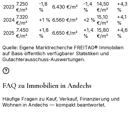
7.250
-1,8
-1,4
14,50
+4,3
2023
6.430 €/m²
€/m²
%
%
€/m²
%
7.320
15,10
+4,1
2024
+1 %
6.560 €/m²
+2 %
€/m²
€/m²
%
7.450
+1,8
+1,4
15,80
+4,6
2025
6.650 €/m²
€/m²
%
%
€/m²
%
Quelle: Eigene Marktrecherche FREITAG® Immobilien
auf Basis öffentlich verfügbarer Statistiken und
Gutachterausschuss-Auswertungen.
FAQ zu Immobilien in
Andechs
Häufige Fragen zu Kauf, Verkauf, Finanzierung und
Wohnen in
Andechs
— kompakt beantwortet.