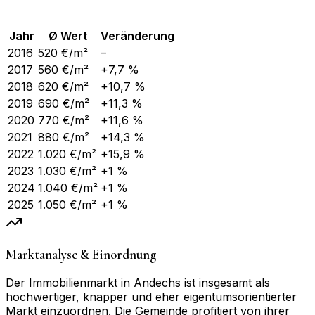
Jahr
Ø Wert
Veränderung
2016
520
€/m²
–
2017
560
€/m²
+7,7 %
2018
620
€/m²
+10,7 %
2019
690
€/m²
+11,3 %
2020
770
€/m²
+11,6 %
2021
880
€/m²
+14,3 %
2022
1.020
€/m²
+15,9 %
2023
1.030
€/m²
+1 %
2024
1.040
€/m²
+1 %
2025
1.050
€/m²
+1 %
Marktanalyse & Einordnung
Der Immobilienmarkt in Andechs ist insgesamt als
hochwertiger, knapper und eher eigentumsorientierter
Markt einzuordnen. Die Gemeinde profitiert von ihrer