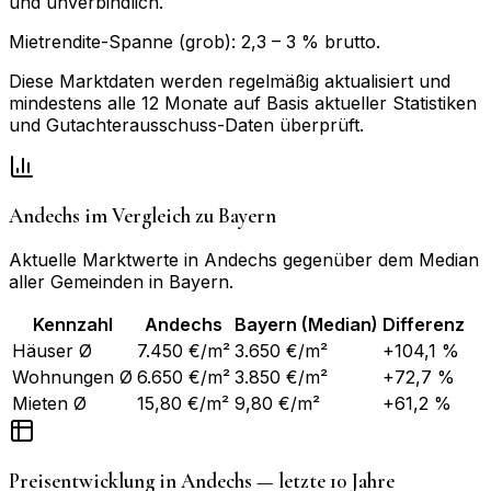
und unverbindlich.
Mietrendite-Spanne (grob):
2,3
–
3
% brutto.
Diese Marktdaten werden regelmäßig aktualisiert und
mindestens alle 12 Monate auf Basis aktueller Statistiken
und Gutachterausschuss-Daten überprüft.
Andechs
im Vergleich zu
Bayern
Aktuelle Marktwerte in
Andechs
gegenüber dem Median
aller Gemeinden in
Bayern
.
Kennzahl
Andechs
Bayern
(Median)
Differenz
Häuser Ø
7.450 €/m²
3.650 €/m²
+104,1 %
Wohnungen Ø
6.650 €/m²
3.850 €/m²
+72,7 %
Mieten Ø
15,80 €/m²
9,80 €/m²
+61,2 %
Preisentwicklung in
Andechs
— letzte 10 Jahre