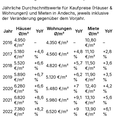
Jährliche Durchschnittswerte für Kaufpreise (Häuser &
Wohnungen) und Mieten in
Andechs
, jeweils inklusive
der Veränderung gegenüber dem Vorjahr.
Häuser
Wohnungen
Miete
Jahr
YoY
YoY
YoY
Ø/m²
Ø/m²
Ø/m²
4.950
10,80
2016
–
4.350 €/m²
–
–
€/m²
€/m²
5.180
+4,6
+4,8
11,10
+2,8
2017
4.560 €/m²
€/m²
%
%
€/m²
%
5.520
+6,6
+5,7
11,50
+3,6
2018
4.820 €/m²
€/m²
%
%
€/m²
%
5.890
+6,7
+6,2
11,90
+3,5
2019
5.120 €/m²
€/m²
%
%
€/m²
%
6.280
+6,6
+7
12,40
+4,2
2020
5.480 €/m²
€/m²
%
%
€/m²
%
6.820
+8,6
+9,1
13,10
+5,6
2021
5.980 €/m²
€/m²
%
%
€/m²
%
7.380
+8,2
+9
13,90
+6,1
2022
6.520 €/m²
€/m²
%
%
€/m²
%