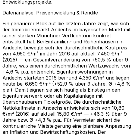
Entwicklungsprojekte.
Datenanalyse: Preisentwicklung & Rendite
Ein genauerer Blick auf die letzten Jahre zeigt, wie sich
der Immobilienmarkt Andechs im bayerischen Markt mit
seiner starken Münchner Verflechtung konkret
entwickelt hat. Bei Einfamilien- und Reihenhäusern in
Andechs bewegte sich der durchschnittliche Kaufpreis
von 4.950 €/m² im Jahr 2016 auf aktuell 7.450 €/m²
(2025) — ein Gesamtveränderung von +50,5 % über 9
Jahre, was einem durchschnittlichen Wertzuwachs von
+4,6 % p.a. entspricht. Eigentumswohnungen in
Andechs starteten 2016 bei rund 4.350 €/m² und liegen
heute bei 6.650 €/m² (+52,9 % über 9 Jahre, Ø +4,8 %
p.a.). Damit eignen sie sich häufig als Einstieg in den
Eigentumserwerb oder als Kapitalanlage mit
überschaubarem Ticketgröße. Die durchschnittliche
Nettokaltmiete in Andechs entwickelte sich von 10,80
€/m² (2016) auf aktuell 15,80 €/m² — +46,3 % über 9
Jahre bzw. Ø +4,3 % p.a.. Für Vermieter sichert die
kontinuierliche Mietsteigerung eine planbare Anpassung
an Inflation und Bewirtschaftungskosten. Der