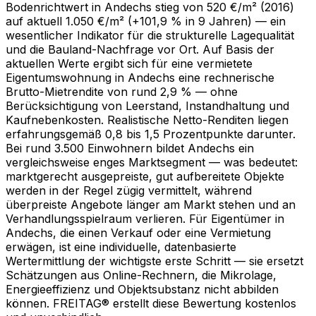
Bodenrichtwert in Andechs stieg von 520 €/m² (2016)
auf aktuell 1.050 €/m² (+101,9 % in 9 Jahren) — ein
wesentlicher Indikator für die strukturelle Lagequalität
und die Bauland-Nachfrage vor Ort. Auf Basis der
aktuellen Werte ergibt sich für eine vermietete
Eigentumswohnung in Andechs eine rechnerische
Brutto-Mietrendite von rund 2,9 % — ohne
Berücksichtigung von Leerstand, Instandhaltung und
Kaufnebenkosten. Realistische Netto-Renditen liegen
erfahrungsgemäß 0,8 bis 1,5 Prozentpunkte darunter.
Bei rund 3.500 Einwohnern bildet Andechs ein
vergleichsweise enges Marktsegment — was bedeutet:
marktgerecht ausgepreiste, gut aufbereitete Objekte
werden in der Regel zügig vermittelt, während
überpreiste Angebote länger am Markt stehen und an
Verhandlungsspielraum verlieren. Für Eigentümer in
Andechs, die einen Verkauf oder eine Vermietung
erwägen, ist eine individuelle, datenbasierte
Wertermittlung der wichtigste erste Schritt — sie ersetzt
Schätzungen aus Online-Rechnern, die Mikrolage,
Energieeffizienz und Objektsubstanz nicht abbilden
können. FREITAG® erstellt diese Bewertung kostenlos