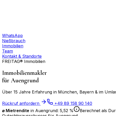
WhatsApp
Nießbrauch
Immobilien
Team
Kontakt & Standorte
FREITAG® Immobilien
Immobilienmakler
für
Auengrund
Über 15 Jahre Erfahrung in München, Bayern & im Umland
Rückruf anfordern
+49 89 158 90 140
⌀ Mietrendite
in
Auengrund
:
5,52 %
Berechnet als Durc
Gutachterausschusses für
Auengrund
.