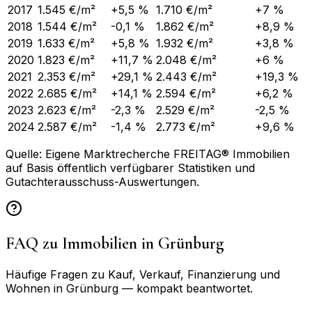
2017
1.545 €/m²
+5,5 %
1.710 €/m²
+7 %
2018
1.544 €/m²
-0,1 %
1.862 €/m²
+8,9 %
2019
1.633 €/m²
+5,8 %
1.932 €/m²
+3,8 %
2020
1.823 €/m²
+11,7 %
2.048 €/m²
+6 %
2021
2.353 €/m²
+29,1 %
2.443 €/m²
+19,3 %
2022
2.685 €/m²
+14,1 %
2.594 €/m²
+6,2 %
2023
2.623 €/m²
-2,3 %
2.529 €/m²
-2,5 %
2024
2.587 €/m²
-1,4 %
2.773 €/m²
+9,6 %
Quelle: Eigene Marktrecherche FREITAG® Immobilien
auf Basis öffentlich verfügbarer Statistiken und
Gutachterausschuss-Auswertungen.
FAQ zu Immobilien in
Grünburg
Häufige Fragen zu Kauf, Verkauf, Finanzierung und
Wohnen in
Grünburg
— kompakt beantwortet.