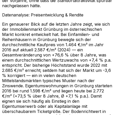
der Vorjahre, ohne dass die Standortattraktivität spürbar
nachgelassen hätte.
Datenanalyse: Preisentwicklung & Rendite
Ein genauerer Blick auf die letzten Jahre zeigt, wie sich
der Immobilienmarkt Grünburg im österreichischen
Markt konkret entwickelt hat. Bei Einfamilien- und
Reihenhäusern in Grünburg bewegte sich der
durchschnittliche Kaufpreis von 1.464 €/m² im Jahr
2016 auf aktuell 2.587 €/m² (2024) — ein
Gesamtveränderung von +76,6 % über 8 Jahre, was
einem durchschnittlichen Wertzuwachs von +7,4 % p.a.
entspricht. Der bisherige Höchststand wurde 2022 mit
2.685 €/m² erreicht; seitdem hat sich der Markt um -3,6
% korrigiert — ein in vielen deutschen
Mittelstandsmärkten typisches Muster nach der
Zinswende. Eigentumswohnungen in Grünburg starteten
2016 bei rund 1.598 €/m² und liegen heute bei 2.772
€/m² (+73,5 % über 8 Jahre, Ø +7,1 % p.a.). Damit
eignen sie sich häufig als Einstieg in den
Eigentumserwerb oder als Kapitalanlage mit
überschaubarem Ticketgröße. Der Bodenrichtwert in