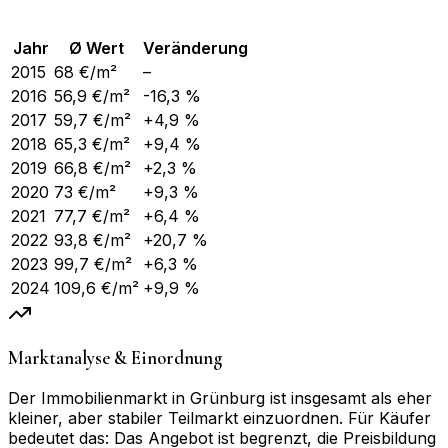
Jahr
Ø Wert
Veränderung
2015
68
€/m²
–
2016
56,9
€/m²
-16,3 %
2017
59,7
€/m²
+4,9 %
2018
65,3
€/m²
+9,4 %
2019
66,8
€/m²
+2,3 %
2020
73
€/m²
+9,3 %
2021
77,7
€/m²
+6,4 %
2022
93,8
€/m²
+20,7 %
2023
99,7
€/m²
+6,3 %
2024
109,6
€/m²
+9,9 %
Marktanalyse & Einordnung
Der Immobilienmarkt in Grünburg ist insgesamt als eher
kleiner, aber stabiler Teilmarkt einzuordnen. Für Käufer
bedeutet das: Das Angebot ist begrenzt, die Preisbildung