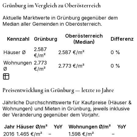
Grünburg
im Vergleich zu
Oberösterreich
Aktuelle Marktwerte in
Grünburg
gegenüber dem
Median aller Gemeinden in
Oberösterreich
.
Oberösterreich
Kennzahl
Grünburg
Differenz
(Median)
2.587
Häuser Ø
2.587 €/m²
0 %
€/m²
Wohnungen
2.773
2.773 €/m²
0 %
Ø
€/m²
Preisentwicklung in
Grünburg
— letzte 10 Jahre
Jährliche Durchschnittswerte für Kaufpreise (Häuser &
Wohnungen) und Mieten in
Grünburg
, jeweils inklusive
der Veränderung gegenüber dem Vorjahr.
Jahr
Häuser Ø/m²
YoY
Wohnungen Ø/m²
YoY
2016
1.465 €/m²
–
1.598 €/m²
–