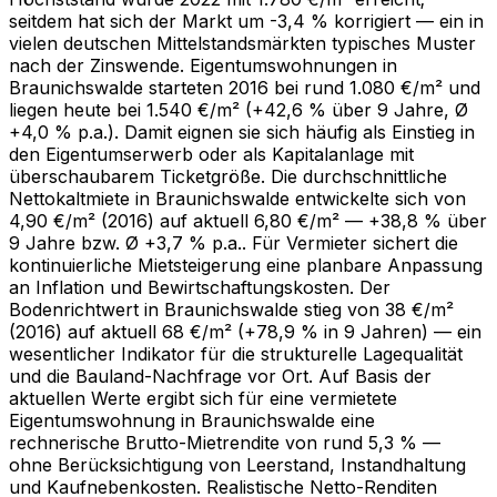
seitdem hat sich der Markt um -3,4 % korrigiert — ein in
vielen deutschen Mittelstandsmärkten typisches Muster
nach der Zinswende. Eigentumswohnungen in
Braunichswalde starteten 2016 bei rund 1.080 €/m² und
liegen heute bei 1.540 €/m² (+42,6 % über 9 Jahre, Ø
+4,0 % p.a.). Damit eignen sie sich häufig als Einstieg in
den Eigentumserwerb oder als Kapitalanlage mit
überschaubarem Ticketgröße. Die durchschnittliche
Nettokaltmiete in Braunichswalde entwickelte sich von
4,90 €/m² (2016) auf aktuell 6,80 €/m² — +38,8 % über
9 Jahre bzw. Ø +3,7 % p.a.. Für Vermieter sichert die
kontinuierliche Mietsteigerung eine planbare Anpassung
an Inflation und Bewirtschaftungskosten. Der
Bodenrichtwert in Braunichswalde stieg von 38 €/m²
(2016) auf aktuell 68 €/m² (+78,9 % in 9 Jahren) — ein
wesentlicher Indikator für die strukturelle Lagequalität
und die Bauland-Nachfrage vor Ort. Auf Basis der
aktuellen Werte ergibt sich für eine vermietete
Eigentumswohnung in Braunichswalde eine
rechnerische Brutto-Mietrendite von rund 5,3 % —
ohne Berücksichtigung von Leerstand, Instandhaltung
und Kaufnebenkosten. Realistische Netto-Renditen