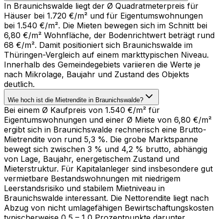
In Braunichswalde liegt der Ø Quadratmeterpreis für
Häuser bei 1.720 €/m² und für Eigentumswohnungen
bei 1.540 €/m². Die Mieten bewegen sich im Schnitt bei
6,80 €/m² Wohnfläche, der Bodenrichtwert beträgt rund
68 €/m². Damit positioniert sich Braunichswalde im
Thüringen-Vergleich auf einem markttypischen Niveau.
Innerhalb des Gemeindegebiets variieren die Werte je
nach Mikrolage, Baujahr und Zustand des Objekts
deutlich.
Wie hoch ist die Mietrendite in Braunichswalde?
Bei einem Ø Kaufpreis von 1.540 €/m² für
Eigentumswohnungen und einer Ø Miete von 6,80 €/m²
ergibt sich in Braunichswalde rechnerisch eine Brutto-
Mietrendite von rund 5,3 %. Die grobe Marktspanne
bewegt sich zwischen 3 % und 4,2 % brutto, abhängig
von Lage, Baujahr, energetischem Zustand und
Mieterstruktur. Für Kapitalanleger sind insbesondere gut
vermietbare Bestandswohnungen mit niedrigem
Leerstandsrisiko und stabilem Mietniveau in
Braunichswalde interessant. Die Nettorendite liegt nach
Abzug von nicht umlagefähigen Bewirtschaftungskosten
typischerweise 0,5 – 1,0 Prozentpunkte darunter.