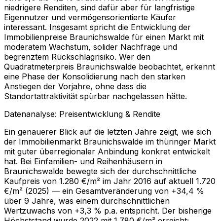
niedrigere Renditen, sind dafür aber für langfristige
Eigennutzer und vermögensorientierte Käufer
interessant. Insgesamt spricht die Entwicklung der
Immobilienpreise Braunichswalde für einen Markt mit
moderatem Wachstum, solider Nachfrage und
begrenztem Rückschlagrisiko. Wer den
Quadratmeterpreis Braunichswalde beobachtet, erkennt
eine Phase der Konsolidierung nach den starken
Anstiegen der Vorjahre, ohne dass die
Standortattraktivität spürbar nachgelassen hätte.
Datenanalyse: Preisentwicklung & Rendite
Ein genauerer Blick auf die letzten Jahre zeigt, wie sich
der Immobilienmarkt Braunichswalde im thüringer Markt
mit guter überregionaler Anbindung konkret entwickelt
hat. Bei Einfamilien- und Reihenhäusern in
Braunichswalde bewegte sich der durchschnittliche
Kaufpreis von 1.280 €/m² im Jahr 2016 auf aktuell 1.720
€/m² (2025) — ein Gesamtveränderung von +34,4 %
über 9 Jahre, was einem durchschnittlichen
Wertzuwachs von +3,3 % p.a. entspricht. Der bisherige
Höchststand wurde 2022 mit 1.780 €/m² erreicht;