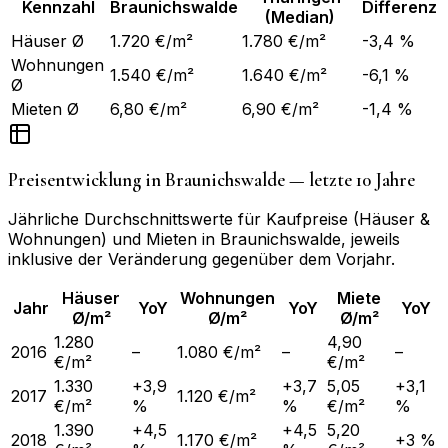
Kennzahl
Braunichswalde
Differenz
(Median)
Häuser Ø
1.720 €/m²
1.780 €/m²
-3,4 %
Wohnungen
1.540 €/m²
1.640 €/m²
-6,1 %
Ø
Mieten Ø
6,80 €/m²
6,90 €/m²
-1,4 %
Preisentwicklung in
Braunichswalde
— letzte 10 Jahre
Jährliche Durchschnittswerte für Kaufpreise (Häuser &
Wohnungen) und Mieten in
Braunichswalde
, jeweils
inklusive der Veränderung gegenüber dem Vorjahr.
Häuser
Wohnungen
Miete
Jahr
YoY
YoY
YoY
Ø/m²
Ø/m²
Ø/m²
1.280
4,90
2016
–
1.080 €/m²
–
–
€/m²
€/m²
1.330
+3,9
+3,7
5,05
+3,1
2017
1.120 €/m²
€/m²
%
%
€/m²
%
1.390
+4,5
+4,5
5,20
2018
1.170 €/m²
+3 %