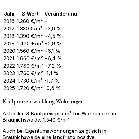
Jahr
Ø Wert
Veränderung
2016
1.280
€/m²
–
2017
1.330
€/m²
+3,9 %
2018
1.390
€/m²
+4,5 %
2019
1.470
€/m²
+5,8 %
2020
1.560
€/m²
+6,1 %
2021
1.660
€/m²
+6,4 %
2022
1.780
€/m²
+7,2 %
2023
1.760
€/m²
-1,1 %
2024
1.730
€/m²
-1,7 %
2025
1.720
€/m²
-0,6 %
Kaufpreisentwicklung Wohnungen
Aktueller Ø Kaufpreis pro m² für Wohnungen in
Braunichswalde: 1.540 €/m²
Auch bei Eigentumswohnungen zeigt sich in
Braunichswalde eine langfristig positive