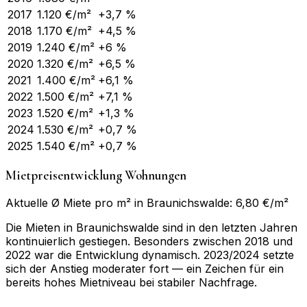
2017
1.120
€/m²
+3,7 %
2018
1.170
€/m²
+4,5 %
2019
1.240
€/m²
+6 %
2020
1.320
€/m²
+6,5 %
2021
1.400
€/m²
+6,1 %
2022
1.500
€/m²
+7,1 %
2023
1.520
€/m²
+1,3 %
2024
1.530
€/m²
+0,7 %
2025
1.540
€/m²
+0,7 %
Mietpreisentwicklung Wohnungen
Aktuelle Ø Miete pro m² in Braunichswalde: 6,80 €/m²
Die Mieten in Braunichswalde sind in den letzten Jahren
kontinuierlich gestiegen. Besonders zwischen 2018 und
2022 war die Entwicklung dynamisch. 2023/2024 setzte
sich der Anstieg moderater fort — ein Zeichen für ein
bereits hohes Mietniveau bei stabiler Nachfrage.