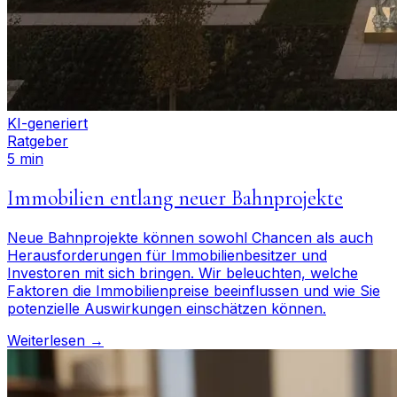
KI-generiert
Ratgeber
5 min
Immobilien entlang neuer Bahnprojekte
Neue Bahnprojekte können sowohl Chancen als auch
Herausforderungen für Immobilienbesitzer und
Investoren mit sich bringen. Wir beleuchten, welche
Faktoren die Immobilienpreise beeinflussen und wie Sie
potenzielle Auswirkungen einschätzen können.
Weiterlesen →