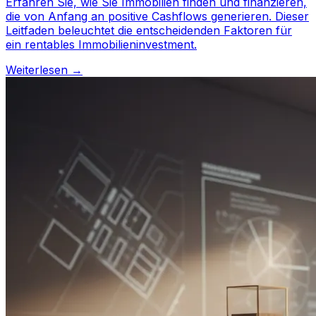
Erfahren Sie, wie Sie Immobilien finden und finanzieren,
die von Anfang an positive Cashflows generieren. Dieser
Leitfaden beleuchtet die entscheidenden Faktoren für
ein rentables Immobilieninvestment.
Weiterlesen →