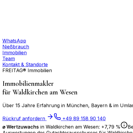
WhatsApp
Nießbrauch
Immobilien
Team
Kontakt & Standorte
FREITAG® Immobilien
Immobilienmakler
für
Waldkirchen am Wesen
Über 15 Jahre Erfahrung in München, Bayern & im Umland
Rückruf anfordern
+49 89 158 90 140
⌀
Wertzuwachs
in
Waldkirchen am Wesen
:
+7,79 %
Be
Auswertungen des Gutachterausschusses für
Waldkirch