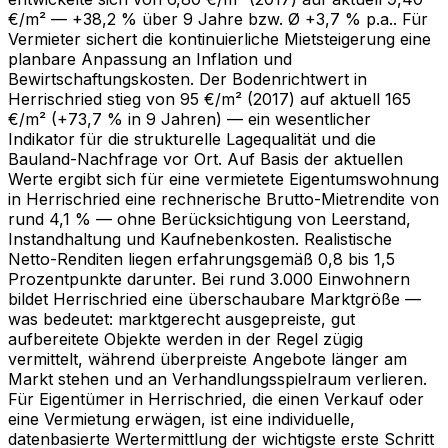
€/m² — +38,2 % über 9 Jahre bzw. Ø +3,7 % p.a.. Für
Vermieter sichert die kontinuierliche Mietsteigerung eine
planbare Anpassung an Inflation und
Bewirtschaftungskosten. Der Bodenrichtwert in
Herrischried stieg von 95 €/m² (2017) auf aktuell 165
€/m² (+73,7 % in 9 Jahren) — ein wesentlicher
Indikator für die strukturelle Lagequalität und die
Bauland-Nachfrage vor Ort. Auf Basis der aktuellen
Werte ergibt sich für eine vermietete Eigentumswohnung
in Herrischried eine rechnerische Brutto-Mietrendite von
rund 4,1 % — ohne Berücksichtigung von Leerstand,
Instandhaltung und Kaufnebenkosten. Realistische
Netto-Renditen liegen erfahrungsgemäß 0,8 bis 1,5
Prozentpunkte darunter. Bei rund 3.000 Einwohnern
bildet Herrischried eine überschaubare Marktgröße —
was bedeutet: marktgerecht ausgepreiste, gut
aufbereitete Objekte werden in der Regel zügig
vermittelt, während überpreiste Angebote länger am
Markt stehen und an Verhandlungsspielraum verlieren.
Für Eigentümer in Herrischried, die einen Verkauf oder
eine Vermietung erwägen, ist eine individuelle,
datenbasierte Wertermittlung der wichtigste erste Schritt