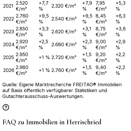
2.520
+7,7
+7,9
7,95
+5,3
2021
2.320 €/m²
€/m²
%
%
€/m²
%
2.760
+9,5
+9,5
8,45
+6,3
2022
2.540 €/m²
€/m²
%
%
€/m²
%
2.850
+3,3
+3,1
8,75
+3,6
2023
2.620 €/m²
€/m²
%
%
€/m²
%
2.920
+2,5
+2,3
9,00
+2,9
2024
2.680 €/m²
€/m²
%
%
€/m²
%
2.950
+1,5
9,20
+2,2
2025
+1 %
2.720 €/m²
€/m²
%
€/m²
%
2.980
+1,5
9,40
+2,2
2026
+1 %
2.760 €/m²
€/m²
%
€/m²
%
Quelle: Eigene Marktrecherche FREITAG® Immobilien
auf Basis öffentlich verfügbarer Statistiken und
Gutachterausschuss-Auswertungen.
FAQ zu Immobilien in
Herrischried