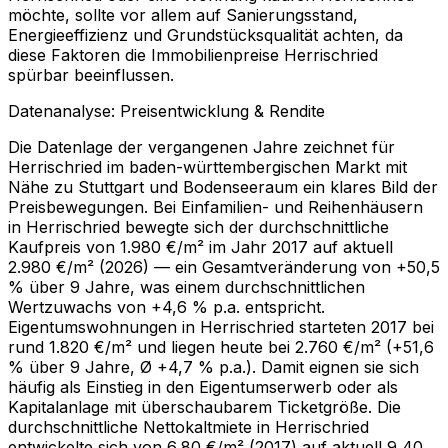
möchte, sollte vor allem auf Sanierungsstand,
Energieeffizienz und Grundstücksqualität achten, da
diese Faktoren die Immobilienpreise Herrischried
spürbar beeinflussen.
Datenanalyse: Preisentwicklung & Rendite
Die Datenlage der vergangenen Jahre zeichnet für
Herrischried im baden-württembergischen Markt mit
Nähe zu Stuttgart und Bodenseeraum ein klares Bild der
Preisbewegungen. Bei Einfamilien- und Reihenhäusern
in Herrischried bewegte sich der durchschnittliche
Kaufpreis von 1.980 €/m² im Jahr 2017 auf aktuell
2.980 €/m² (2026) — ein Gesamtveränderung von +50,5
% über 9 Jahre, was einem durchschnittlichen
Wertzuwachs von +4,6 % p.a. entspricht.
Eigentumswohnungen in Herrischried starteten 2017 bei
rund 1.820 €/m² und liegen heute bei 2.760 €/m² (+51,6
% über 9 Jahre, Ø +4,7 % p.a.). Damit eignen sie sich
häufig als Einstieg in den Eigentumserwerb oder als
Kapitalanlage mit überschaubarem Ticketgröße. Die
durchschnittliche Nettokaltmiete in Herrischried
entwickelte sich von 6,80 €/m² (2017) auf aktuell 9,40