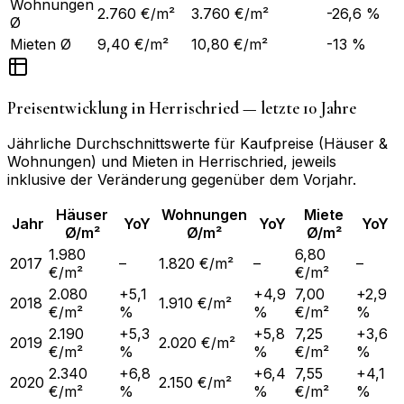
Wohnungen
2.760 €/m²
3.760 €/m²
-26,6 %
Ø
Mieten Ø
9,40 €/m²
10,80 €/m²
-13 %
Preisentwicklung in
Herrischried
— letzte 10 Jahre
Jährliche Durchschnittswerte für Kaufpreise (Häuser &
Wohnungen) und Mieten in
Herrischried
, jeweils
inklusive der Veränderung gegenüber dem Vorjahr.
Häuser
Wohnungen
Miete
Jahr
YoY
YoY
YoY
Ø/m²
Ø/m²
Ø/m²
1.980
6,80
2017
–
1.820 €/m²
–
–
€/m²
€/m²
2.080
+5,1
+4,9
7,00
+2,9
2018
1.910 €/m²
€/m²
%
%
€/m²
%
2.190
+5,3
+5,8
7,25
+3,6
2019
2.020 €/m²
€/m²
%
%
€/m²
%
2.340
+6,8
+6,4
7,55
+4,1
2020
2.150 €/m²
€/m²
%
%
€/m²
%