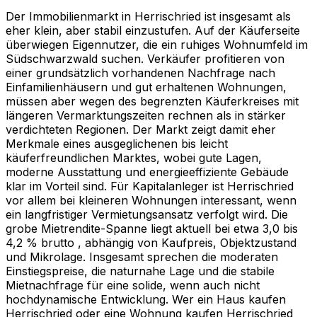
Der Immobilienmarkt in Herrischried ist insgesamt als
eher klein, aber stabil einzustufen. Auf der Käuferseite
überwiegen Eigennutzer, die ein ruhiges Wohnumfeld im
Südschwarzwald suchen. Verkäufer profitieren von
einer grundsätzlich vorhandenen Nachfrage nach
Einfamilienhäusern und gut erhaltenen Wohnungen,
müssen aber wegen des begrenzten Käuferkreises mit
längeren Vermarktungszeiten rechnen als in stärker
verdichteten Regionen. Der Markt zeigt damit eher
Merkmale eines ausgeglichenen bis leicht
käuferfreundlichen Marktes, wobei gute Lagen,
moderne Ausstattung und energieeffiziente Gebäude
klar im Vorteil sind. Für Kapitalanleger ist Herrischried
vor allem bei kleineren Wohnungen interessant, wenn
ein langfristiger Vermietungsansatz verfolgt wird. Die
grobe Mietrendite-Spanne liegt aktuell bei etwa 3,0 bis
4,2 % brutto , abhängig von Kaufpreis, Objektzustand
und Mikrolage. Insgesamt sprechen die moderaten
Einstiegspreise, die naturnahe Lage und die stabile
Mietnachfrage für eine solide, wenn auch nicht
hochdynamische Entwicklung. Wer ein Haus kaufen
Herrischried oder eine Wohnung kaufen Herrischried