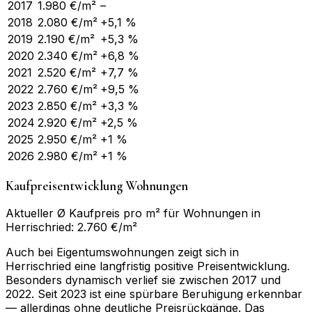
2017
1.980
€/m²
–
2018
2.080
€/m²
+5,1 %
2019
2.190
€/m²
+5,3 %
2020
2.340
€/m²
+6,8 %
2021
2.520
€/m²
+7,7 %
2022
2.760
€/m²
+9,5 %
2023
2.850
€/m²
+3,3 %
2024
2.920
€/m²
+2,5 %
2025
2.950
€/m²
+1 %
2026
2.980
€/m²
+1 %
Kaufpreisentwicklung Wohnungen
Aktueller Ø Kaufpreis pro m² für Wohnungen in
Herrischried: 2.760 €/m²
Auch bei Eigentumswohnungen zeigt sich in
Herrischried eine langfristig positive Preisentwicklung.
Besonders dynamisch verlief sie zwischen 2017 und
2022. Seit 2023 ist eine spürbare Beruhigung erkennbar
— allerdings ohne deutliche Preisrückgänge. Das