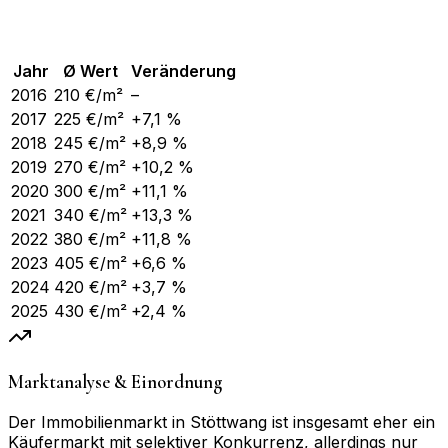
Jahr
Ø Wert
Veränderung
2016
210
€/m²
–
2017
225
€/m²
+7,1 %
2018
245
€/m²
+8,9 %
2019
270
€/m²
+10,2 %
2020
300
€/m²
+11,1 %
2021
340
€/m²
+13,3 %
2022
380
€/m²
+11,8 %
2023
405
€/m²
+6,6 %
2024
420
€/m²
+3,7 %
2025
430
€/m²
+2,4 %
Marktanalyse & Einordnung
Der Immobilienmarkt in Stöttwang ist insgesamt eher ein
Käufermarkt mit selektiver Konkurrenz, allerdings nur