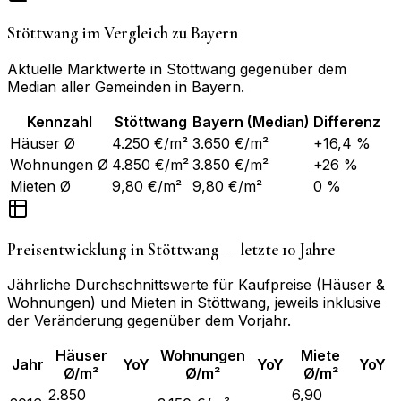
Stöttwang
im Vergleich zu
Bayern
Aktuelle Marktwerte in
Stöttwang
gegenüber dem
Median aller Gemeinden in
Bayern
.
Kennzahl
Stöttwang
Bayern
(Median)
Differenz
Häuser Ø
4.250 €/m²
3.650 €/m²
+16,4 %
Wohnungen Ø
4.850 €/m²
3.850 €/m²
+26 %
Mieten Ø
9,80 €/m²
9,80 €/m²
0 %
Preisentwicklung in
Stöttwang
— letzte 10 Jahre
Jährliche Durchschnittswerte für Kaufpreise (Häuser &
Wohnungen) und Mieten in
Stöttwang
, jeweils inklusive
der Veränderung gegenüber dem Vorjahr.
Häuser
Wohnungen
Miete
Jahr
YoY
YoY
YoY
Ø/m²
Ø/m²
Ø/m²
2.850
6,90