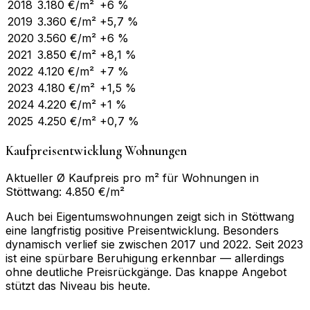
2018
3.180
€/m²
+6 %
2019
3.360
€/m²
+5,7 %
2020
3.560
€/m²
+6 %
2021
3.850
€/m²
+8,1 %
2022
4.120
€/m²
+7 %
2023
4.180
€/m²
+1,5 %
2024
4.220
€/m²
+1 %
2025
4.250
€/m²
+0,7 %
Kaufpreisentwicklung Wohnungen
Aktueller Ø Kaufpreis pro m² für Wohnungen in
Stöttwang: 4.850 €/m²
Auch bei Eigentumswohnungen zeigt sich in Stöttwang
eine langfristig positive Preisentwicklung. Besonders
dynamisch verlief sie zwischen 2017 und 2022. Seit 2023
ist eine spürbare Beruhigung erkennbar — allerdings
ohne deutliche Preisrückgänge. Das knappe Angebot
stützt das Niveau bis heute.