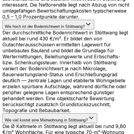
interessant. Die Nettorendite liegt nach Abzug von nicht
umlagefähigen Bewirtschaftungskosten typischerweise
0,5 – 1,0 Prozentpunkte darunter.
Wie hoch ist der Bodenrichtwert in Stöttwang?
Der durchschnittliche Bodenrichtwert in Stöttwang liegt
aktuell bei rund 430 €/m². Er bildet den von
Gutachterausschüssen ermittelten Lagewert für
unbebautes Bauland und bildet die Grundlage für
Wertermittlungen, Beleihungswerte und Erbschafts-
bzw. Schenkungssteuer. Innerhalb von Stöttwang
variiert der Bodenrichtwert je nach Mikrolage,
Bauerwartungsland-Status und Erschließungsgrad
deutlich — zentrale Lagen und etablierte Wohngebiete
erzielen spürbare Aufschläge, während dörfliche oder
peripher gelegene Lagen entsprechend günstiger
gehandelt werden. Eine objektscharfe Bewertung
berücksichtigt zusätzlich Grundstückszuschnitt,
Topografie und Bebaubarkeit.
Wie viel kostet eine Mietwohnung in Stöttwang?
Die Ø Kaltmiete in Stöttwang liegt aktuell bei rund 9,80
€/m² Wohnfläche. Für eine typische 70-m²-Wohnung