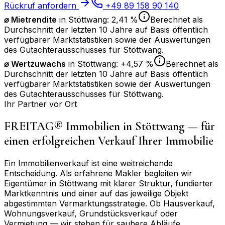
Rückruf anfordern
+49 89 158 90 140
⌀ Mietrendite
in
Stöttwang
:
2,41 %
Berechnet als
Durchschnitt der letzten 10 Jahre auf Basis öffentlich
verfügbarer Marktstatistiken sowie der Auswertungen
des Gutachterausschusses für
Stöttwang
.
⌀
Wertzuwachs
in
Stöttwang
:
+4,57 %
Berechnet als
Durchschnitt der letzten 10 Jahre auf Basis öffentlich
verfügbarer Marktstatistiken sowie der Auswertungen
des Gutachterausschusses für
Stöttwang
.
Ihr Partner vor Ort
FREITAG® Immobilien in
Stöttwang
— für
einen erfolgreichen Verkauf Ihrer Immobilie
Ein Immobilienverkauf ist eine weitreichende
Entscheidung. Als erfahrene Makler begleiten wir
Eigentümer in
Stöttwang
mit klarer Struktur, fundierter
Marktkenntnis und einer auf das jeweilige Objekt
abgestimmten Vermarktungsstrategie. Ob Hausverkauf,
Wohnungsverkauf, Grundstücksverkauf oder
Vermietung — wir stehen für saubere Abläufe,