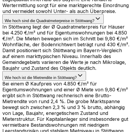
Wertermittlung sorgt für eine marktgerechte Einordnung
und vermeidet sowohl Unter- als auch Überpreise.
Wie hoch sind die Quadratmeterpreise in Stöttwang?
In Stöttwang liegt der Ø Quadratmeterpreis für Häuser
bei 4.250 €/m² und für Eigentumswohnungen bei 4.850
€/m². Die Mieten bewegen sich im Schnitt bei 9,80 €/m²
Wohnfläche, der Bodenrichtwert beträgt rund 430 €/m².
Damit positioniert sich Stöttwang im Bayern-Vergleich
auf einem markttypischen Niveau. Innerhalb des
Gemeindegebiets variieren die Werte je nach Mikrolage,
Baujahr und Zustand des Objekts deutlich.
Wie hoch ist die Mietrendite in Stöttwang?
Bei einem Ø Kaufpreis von 4.850 €/m² für
Eigentumswohnungen und einer Ø Miete von 9,80 €/m²
ergibt sich in Stöttwang rechnerisch eine Brutto-
Mietrendite von rund 2,4 %. Die grobe Marktspanne
bewegt sich zwischen 2,3 % und 3 % brutto, abhängig
von Lage, Baujahr, energetischem Zustand und
Mieterstruktur. Für Kapitalanleger sind insbesondere gut
vermietbare Bestandswohnungen mit niedrigem
Leerstandsrisiko und stabilem Mietniveau in Stöttwang