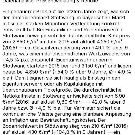
Datenanalyse: Preisentwicklung & Rendite
Ein genauerer Blick auf die letzten Jahre zeigt, wie sich
der Immobilienmarkt Stöttwang im bayerischen Markt
mit seiner starken Münchner Verflechtung konkret
entwickelt hat. Bei Einfamilien- und Reihenhäusern in
Stöttwang bewegte sich der durchschnittliche Kaufpreis
von 2.850 €/m² im Jahr 2016 auf aktuell 4.250 €/m²
(2025) — ein Gesamtveränderung von +49,1 % über 9
Jahre, was einem durchschnittlichen Wertzuwachs von
+4,5 % p.a. entspricht. Eigentumswohnungen in
Stöttwang starteten 2016 bei rund 3.150 €/m² und liegen
heute bei 4.850 €/m² (+54,0 % über 9 Jahre, Ø +4,9 %
p.a.). Damit eignen sie sich häufig als Einstieg in den
Eigentumserwerb oder als Kapitalanlage mit
überschaubarem Ticketgröße. Die durchschnittliche
Nettokaltmiete in Stöttwang entwickelte sich von 6,90
€/m² (2016) auf aktuell 9,80 €/m² — +42,0 % über 9
Jahre bzw. Ø +4,0 % p.a.. Für Vermieter sichert die
kontinuierliche Mietsteigerung eine planbare Anpassung
an Inflation und Bewirtschaftungskosten. Der
Bodenrichtwert in Stöttwang stieg von 210 €/m² (2016)
auf aktuell 430 €/m² (+104,8 % in 9 Jahren) — ein