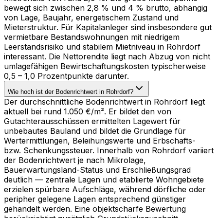
bewegt sich zwischen 2,8 % und 4 % brutto, abhängig
von Lage, Baujahr, energetischem Zustand und
Mieterstruktur. Für Kapitalanleger sind insbesondere gut
vermietbare Bestandswohnungen mit niedrigem
Leerstandsrisiko und stabilem Mietniveau in Rohrdorf
interessant. Die Nettorendite liegt nach Abzug von nicht
umlagefähigen Bewirtschaftungskosten typischerweise
0,5 – 1,0 Prozentpunkte darunter.
Wie hoch ist der Bodenrichtwert in Rohrdorf?
Der durchschnittliche Bodenrichtwert in Rohrdorf liegt
aktuell bei rund 1.050 €/m². Er bildet den von
Gutachterausschüssen ermittelten Lagewert für
unbebautes Bauland und bildet die Grundlage für
Wertermittlungen, Beleihungswerte und Erbschafts-
bzw. Schenkungssteuer. Innerhalb von Rohrdorf variiert
der Bodenrichtwert je nach Mikrolage,
Bauerwartungsland-Status und Erschließungsgrad
deutlich — zentrale Lagen und etablierte Wohngebiete
erzielen spürbare Aufschläge, während dörfliche oder
peripher gelegene Lagen entsprechend günstiger
gehandelt werden. Eine objektscharfe Bewertung