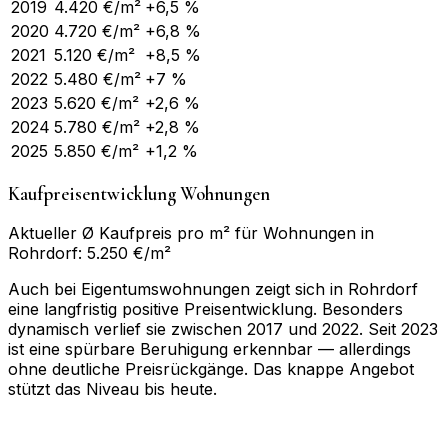
2019
4.420
€/m²
+6,5 %
2020
4.720
€/m²
+6,8 %
2021
5.120
€/m²
+8,5 %
2022
5.480
€/m²
+7 %
2023
5.620
€/m²
+2,6 %
2024
5.780
€/m²
+2,8 %
2025
5.850
€/m²
+1,2 %
Kaufpreisentwicklung Wohnungen
Aktueller Ø Kaufpreis pro m² für Wohnungen in
Rohrdorf: 5.250 €/m²
Auch bei Eigentumswohnungen zeigt sich in Rohrdorf
eine langfristig positive Preisentwicklung. Besonders
dynamisch verlief sie zwischen 2017 und 2022. Seit 2023
ist eine spürbare Beruhigung erkennbar — allerdings
ohne deutliche Preisrückgänge. Das knappe Angebot
stützt das Niveau bis heute.