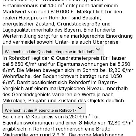
Einfamilienhaus mit 140 m² entspricht damit einem
Marktwert von rund 819.000 €. Maßgeblich für den
realen Hauspreis in Rohrdorf sind Baujahr,
energetischer Zustand, Grundstücksgröße und
Lagequalität innerhalb des Bayern. Eine fundierte
Wertermittlung sorgt für eine marktgerechte Einordnung
und vermeidet sowohl Unter- als auch Überpreise.
Wie hoch sind die Quadratmeterpreise in Rohrdorf?
In Rohrdorf liegt der Ø Quadratmeterpreis für Häuser
bei 5.850 €/m² und für Eigentumswohnungen bei 5.250
€/m². Die Mieten bewegen sich im Schnitt bei 12,80 €/m²
Wohnfläche, der Bodenrichtwert beträgt rund 1.050
€/m². Damit positioniert sich Rohrdorf im Bayern-
Vergleich auf einem markttypischen Niveau. Innerhalb
des Gemeindegebiets variieren die Werte je nach
Mikrolage, Baujahr und Zustand des Objekts deutlich.
Wie hoch ist die Mietrendite in Rohrdorf?
Bei einem Ø Kaufpreis von 5.250 €/m² für
Eigentumswohnungen und einer Ø Miete von 12,80 €/m²
ergibt sich in Rohrdorf rechnerisch eine Brutto-
Mietrendite von rund 2,9 %. Die grobe Marktspanne