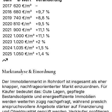
2017
620
€/m²
–
2018
680
€/m²
+9,7 %
2019
740
€/m²
+8,8 %
2020
810
€/m²
+9,5 %
2021
900
€/m²
+11,1 %
2022
1.000
€/m²
+11,1 %
2023
1.020
€/m²
+2 %
2024
1.035
€/m²
+1,5 %
2025
1.050
€/m²
+1,4 %
Marktanalyse & Einordnung
Der Immobilienmarkt in Rohrdorf ist insgesamt als eher
knapper, nachfrageorientierter Markt einzuordnen. Für
Käufer bedeutet das: Gute Lagen, gepflegte
Bestandsobjekte und energieeffiziente Immobilien
werden weiterhin zügig nachgefragt, während preislich
anspruchsvollere Angebote stärker auf Finanzierung
und Objektqualität geprüft werden. Verkäufer profitieren