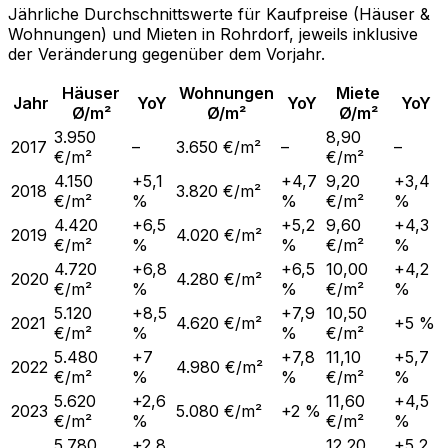
Jährliche Durchschnittswerte für Kaufpreise (Häuser &
Wohnungen) und Mieten in
Rohrdorf
, jeweils inklusive
der Veränderung gegenüber dem Vorjahr.
Häuser
Wohnungen
Miete
Jahr
YoY
YoY
YoY
Ø/m²
Ø/m²
Ø/m²
3.950
8,90
2017
–
3.650 €/m²
–
–
€/m²
€/m²
4.150
+5,1
+4,7
9,20
+3,4
2018
3.820 €/m²
€/m²
%
%
€/m²
%
4.420
+6,5
+5,2
9,60
+4,3
2019
4.020 €/m²
€/m²
%
%
€/m²
%
4.720
+6,8
+6,5
10,00
+4,2
2020
4.280 €/m²
€/m²
%
%
€/m²
%
5.120
+8,5
+7,9
10,50
2021
4.620 €/m²
+5 %
€/m²
%
%
€/m²
5.480
+7
+7,8
11,10
+5,7
2022
4.980 €/m²
€/m²
%
%
€/m²
%
5.620
+2,6
11,60
+4,5
2023
5.080 €/m²
+2 %
€/m²
%
€/m²
%
5.780
+2,8
12,20
+5,2