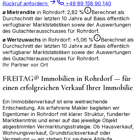
Rückruf anfordern
+49 89 158 90 140
⌀ Mietrendite
in
Rohrdorf
:
2,82 %
Berechnet als
Durchschnitt der letzten 10 Jahre auf Basis öffentlich
verfügbarer Marktstatistiken sowie der Auswertungen
des Gutachterausschusses für
Rohrdorf
.
⌀
Wertzuwachs
in
Rohrdorf
:
+5,06 %
Berechnet als
Durchschnitt der letzten 10 Jahre auf Basis öffentlich
verfügbarer Marktstatistiken sowie der Auswertungen
des Gutachterausschusses für
Rohrdorf
.
Ihr Partner vor Ort
FREITAG® Immobilien in
Rohrdorf
— für
einen erfolgreichen Verkauf Ihrer Immobilie
Ein Immobilienverkauf ist eine weitreichende
Entscheidung. Als erfahrene Makler begleiten wir
Eigentümer in
Rohrdorf
mit klarer Struktur, fundierter
Marktkenntnis und einer auf das jeweilige Objekt
abgestimmten Vermarktungsstrategie. Ob Hausverkauf,
Wohnungsverkauf, Grundstücksverkauf oder
Vermietung — wir stehen für saubere Abläufe,