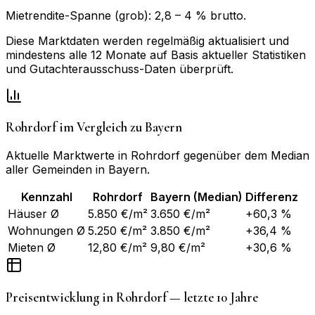
Mietrendite-Spanne (grob):
2,8
–
4
% brutto.
Diese Marktdaten werden regelmäßig aktualisiert und
mindestens alle 12 Monate auf Basis aktueller Statistiken
und Gutachterausschuss-Daten überprüft.
Rohrdorf
im Vergleich zu
Bayern
Aktuelle Marktwerte in
Rohrdorf
gegenüber dem Median
aller Gemeinden in
Bayern
.
Kennzahl
Rohrdorf
Bayern
(Median)
Differenz
Häuser Ø
5.850 €/m²
3.650 €/m²
+60,3 %
Wohnungen Ø
5.250 €/m²
3.850 €/m²
+36,4 %
Mieten Ø
12,80 €/m²
9,80 €/m²
+30,6 %
Preisentwicklung in
Rohrdorf
— letzte 10 Jahre