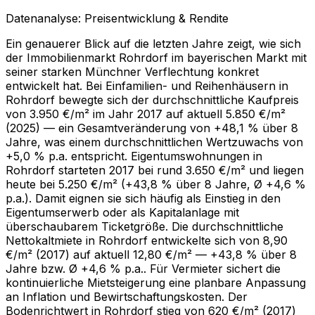
Datenanalyse: Preisentwicklung & Rendite
Ein genauerer Blick auf die letzten Jahre zeigt, wie sich
der Immobilienmarkt Rohrdorf im bayerischen Markt mit
seiner starken Münchner Verflechtung konkret
entwickelt hat. Bei Einfamilien- und Reihenhäusern in
Rohrdorf bewegte sich der durchschnittliche Kaufpreis
von 3.950 €/m² im Jahr 2017 auf aktuell 5.850 €/m²
(2025) — ein Gesamtveränderung von +48,1 % über 8
Jahre, was einem durchschnittlichen Wertzuwachs von
+5,0 % p.a. entspricht. Eigentumswohnungen in
Rohrdorf starteten 2017 bei rund 3.650 €/m² und liegen
heute bei 5.250 €/m² (+43,8 % über 8 Jahre, Ø +4,6 %
p.a.). Damit eignen sie sich häufig als Einstieg in den
Eigentumserwerb oder als Kapitalanlage mit
überschaubarem Ticketgröße. Die durchschnittliche
Nettokaltmiete in Rohrdorf entwickelte sich von 8,90
€/m² (2017) auf aktuell 12,80 €/m² — +43,8 % über 8
Jahre bzw. Ø +4,6 % p.a.. Für Vermieter sichert die
kontinuierliche Mietsteigerung eine planbare Anpassung
an Inflation und Bewirtschaftungskosten. Der
Bodenrichtwert in Rohrdorf stieg von 620 €/m² (2017)