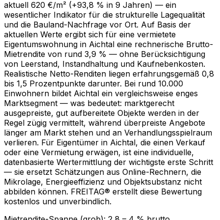
aktuell 620 €/m² (+93,8 % in 9 Jahren) — ein
wesentlicher Indikator für die strukturelle Lagequalität
und die Bauland-Nachfrage vor Ort. Auf Basis der
aktuellen Werte ergibt sich für eine vermietete
Eigentumswohnung in Aichtal eine rechnerische Brutto-
Mietrendite von rund 3,9 % — ohne Berücksichtigung
von Leerstand, Instandhaltung und Kaufnebenkosten.
Realistische Netto-Renditen liegen erfahrungsgemäß 0,8
bis 1,5 Prozentpunkte darunter. Bei rund 10.000
Einwohnern bildet Aichtal ein vergleichsweise enges
Marktsegment — was bedeutet: marktgerecht
ausgepreiste, gut aufbereitete Objekte werden in der
Regel zügig vermittelt, während überpreiste Angebote
länger am Markt stehen und an Verhandlungsspielraum
verlieren. Für Eigentümer in Aichtal, die einen Verkauf
oder eine Vermietung erwägen, ist eine individuelle,
datenbasierte Wertermittlung der wichtigste erste Schritt
— sie ersetzt Schätzungen aus Online-Rechnern, die
Mikrolage, Energieeffizienz und Objektsubstanz nicht
abbilden können. FREITAG® erstellt diese Bewertung
kostenlos und unverbindlich.
Mietrendite-Spanne (grob):
2,8
–
4
% brutto.