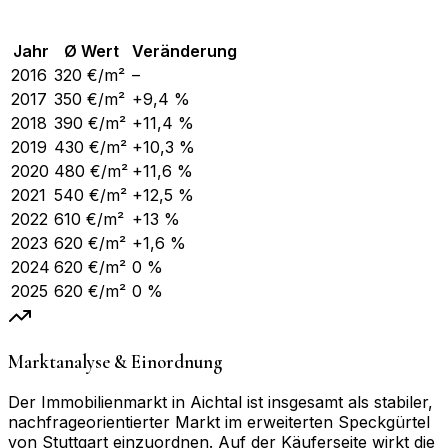
Jahr
Ø Wert
Veränderung
2016
320
€/m²
–
2017
350
€/m²
+9,4 %
2018
390
€/m²
+11,4 %
2019
430
€/m²
+10,3 %
2020
480
€/m²
+11,6 %
2021
540
€/m²
+12,5 %
2022
610
€/m²
+13 %
2023
620
€/m²
+1,6 %
2024
620
€/m²
0 %
2025
620
€/m²
0 %
Marktanalyse & Einordnung
Der Immobilienmarkt in Aichtal ist insgesamt als stabiler,
nachfrageorientierter Markt im erweiterten Speckgürtel
von Stuttgart einzuordnen. Auf der Käuferseite wirkt die