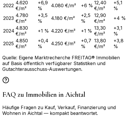
4.620
+6,9
12,40
+5,1
2022
4.080 €/m²
+6 %
€/m²
%
€/m²
%
4.780
+3,5
+2,5
12,90
2023
4.180 €/m²
+4 %
€/m²
%
%
€/m²
4.830
13,30
+3,1
2024
+1 %
4.220 €/m²
+1 %
€/m²
€/m²
%
4.850
+0,4
+0,7
13,80
+3,8
2025
4.250 €/m²
€/m²
%
%
€/m²
%
Quelle: Eigene Marktrecherche FREITAG® Immobilien
auf Basis öffentlich verfügbarer Statistiken und
Gutachterausschuss-Auswertungen.
FAQ zu Immobilien in
Aichtal
Häufige Fragen zu Kauf, Verkauf, Finanzierung und
Wohnen in
Aichtal
— kompakt beantwortet.