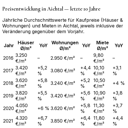
Preisentwicklung in
Aichtal
— letzte 10 Jahre
Jährliche Durchschnittswerte für Kaufpreise (Häuser &
Wohnungen) und Mieten in
Aichtal
, jeweils inklusive der
Veränderung gegenüber dem Vorjahr.
Häuser
Wohnungen
Miete
Jahr
YoY
YoY
YoY
Ø/m²
Ø/m²
Ø/m²
3.250
9,80
2016
–
2.950 €/m²
–
–
€/m²
€/m²
3.420
+5,2
+4,4
10,10
+3,1
2017
3.080 €/m²
€/m²
%
%
€/m²
%
3.620
+5,8
+5,2
10,50
2018
3.240 €/m²
+4 %
€/m²
%
%
€/m²
3.820
+5,5
+5,6
10,90
+3,8
2019
3.420 €/m²
€/m²
%
%
€/m²
%
4.050
+5,8
11,30
+3,7
2020
+6 %
3.620 €/m²
€/m²
%
€/m²
%
4.320
+6,7
+6,4
11,80
+4,4
2021
3.850 €/m²
€/m²
%
%
€/m²
%