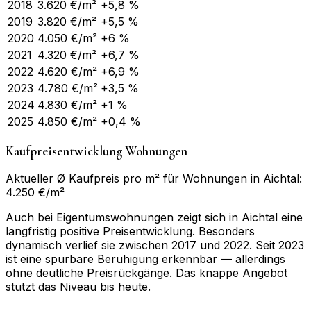
2018
3.620
€/m²
+5,8 %
2019
3.820
€/m²
+5,5 %
2020
4.050
€/m²
+6 %
2021
4.320
€/m²
+6,7 %
2022
4.620
€/m²
+6,9 %
2023
4.780
€/m²
+3,5 %
2024
4.830
€/m²
+1 %
2025
4.850
€/m²
+0,4 %
Kaufpreisentwicklung Wohnungen
Aktueller Ø Kaufpreis pro m² für Wohnungen in Aichtal:
4.250 €/m²
Auch bei Eigentumswohnungen zeigt sich in Aichtal eine
langfristig positive Preisentwicklung. Besonders
dynamisch verlief sie zwischen 2017 und 2022. Seit 2023
ist eine spürbare Beruhigung erkennbar — allerdings
ohne deutliche Preisrückgänge. Das knappe Angebot
stützt das Niveau bis heute.