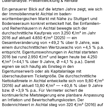
Datenanalyse: Preisentwicklung & Rendite
Ein genauerer Blick auf die letzten Jahre zeigt, wie sich
der Immobilienmarkt Aichtal im baden-
württembergischen Markt mit Nähe zu Stuttgart und
Bodenseeraum konkret entwickelt hat. Bei Einfamilien-
und Reihenhäusern in Aichtal bewegte sich der
durchschnittliche Kaufpreis von 3.250 €/m² im Jahr
2016 auf aktuell 4.850 €/m² (2025) — ein
Gesamtveränderung von +49,2 % über 9 Jahre, was
einem durchschnittlichen Wertzuwachs von +4,5 % p.a.
entspricht. Eigentumswohnungen in Aichtal starteten
2016 bei rund 2.950 €/m² und liegen heute bei 4.250
€/m² (+44,1 % über 9 Jahre, Ø +4,1 % p.a.). Damit
eignen sie sich häufig als Einstieg in den
Eigentumserwerb oder als Kapitalanlage mit
überschaubarem Ticketgröße. Die durchschnittliche
Nettokaltmiete in Aichtal entwickelte sich von 9,80 €/m²
(2016) auf aktuell 13,80 €/m² — +40,8 % über 9 Jahre
bzw. Ø +3,9 % p.a.. Für Vermieter sichert die
kontinuierliche Mietsteigerung eine planbare Anpassung
an Inflation und Bewirtschaftungskosten. Der
Bodenrichtwert in Aichtal stieg von 320 €/m² (2016) auf