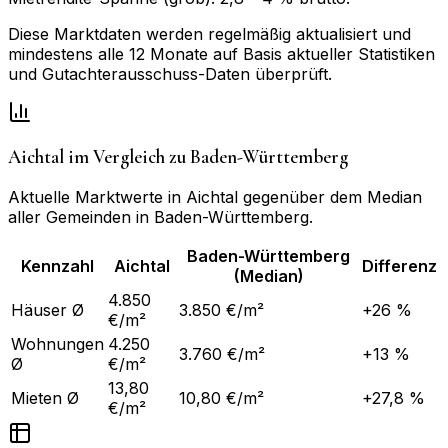
Diese Marktdaten werden regelmäßig aktualisiert und
mindestens alle 12 Monate auf Basis aktueller Statistiken
und Gutachterausschuss-Daten überprüft.
Aichtal
im Vergleich zu
Baden-Württemberg
Aktuelle Marktwerte in
Aichtal
gegenüber dem Median
aller Gemeinden in
Baden-Württemberg
.
Baden-Württemberg
Kennzahl
Aichtal
Differenz
(Median)
4.850
Häuser Ø
3.850 €/m²
+26 %
€/m²
Wohnungen
4.250
3.760 €/m²
+13 %
Ø
€/m²
13,80
Mieten Ø
10,80 €/m²
+27,8 %
€/m²