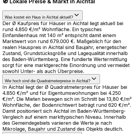
🧭 Lokale Preise & Markt in Aichtal
Was kostet ein Haus in Aichtal aktuell?
Der Ø Kaufpreis für Häuser in Aichtal liegt aktuell bei
rund 4.850 €/m² Wohnfläche. Ein typisches
Einfamilienhaus mit 140 m² entspricht damit einem
Marktwert von rund 679.000 €. Maßgeblich für den
realen Hauspreis in Aichtal sind Baujahr, energetischer
Zustand, Grundstücksgröße und Lagequalität innerhalb
des Baden-Württemberg. Eine fundierte Wertermittlung
sorgt für eine marktgerechte Einordnung und vermeidet
sowohl Unter- als auch Überpreise.
Wie hoch sind die Quadratmeterpreise in Aichtal?
In Aichtal liegt der Ø Quadratmeterpreis für Häuser bei
4.850 €/m² und für Eigentumswohnungen bei 4.250
€/m². Die Mieten bewegen sich im Schnitt bei 13,80 €/m²
Wohnfläche, der Bodenrichtwert beträgt rund 620 €/m².
Damit positioniert sich Aichtal im Baden-Württemberg-
Vergleich auf einem markttypischen Niveau. Innerhalb
des Gemeindegebiets variieren die Werte je nach
Mikrolage, Baujahr und Zustand des Objekts deutlich.