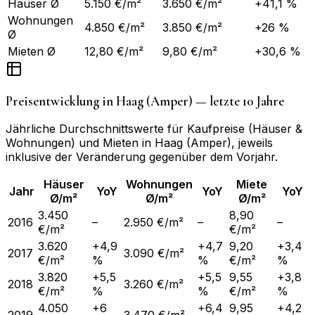
Häuser Ø
5.150 €/m²
3.650 €/m²
+41,1 %
Wohnungen
4.850 €/m²
3.850 €/m²
+26 %
Ø
Mieten Ø
12,80 €/m²
9,80 €/m²
+30,6 %
Preisentwicklung in
Haag (Amper)
— letzte 10 Jahre
Jährliche Durchschnittswerte für Kaufpreise (Häuser &
Wohnungen) und Mieten in
Haag (Amper)
, jeweils
inklusive der Veränderung gegenüber dem Vorjahr.
Häuser
Wohnungen
Miete
Jahr
YoY
YoY
YoY
Ø/m²
Ø/m²
Ø/m²
3.450
8,90
2016
–
2.950 €/m²
–
–
€/m²
€/m²
3.620
+4,9
+4,7
9,20
+3,4
2017
3.090 €/m²
€/m²
%
%
€/m²
%
3.820
+5,5
+5,5
9,55
+3,8
2018
3.260 €/m²
€/m²
%
%
€/m²
%
4.050
+6
+6,4
9,95
+4,2