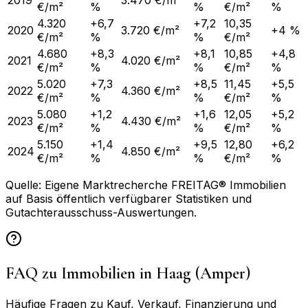
2019
3.470 €/m²
€/m²
%
%
€/m²
%
4.320
+6,7
+7,2
10,35
2020
3.720 €/m²
+4 %
€/m²
%
%
€/m²
4.680
+8,3
+8,1
10,85
+4,8
2021
4.020 €/m²
€/m²
%
%
€/m²
%
5.020
+7,3
+8,5
11,45
+5,5
2022
4.360 €/m²
€/m²
%
%
€/m²
%
5.080
+1,2
+1,6
12,05
+5,2
2023
4.430 €/m²
€/m²
%
%
€/m²
%
5.150
+1,4
+9,5
12,80
+6,2
2024
4.850 €/m²
€/m²
%
%
€/m²
%
Quelle: Eigene Marktrecherche FREITAG® Immobilien
auf Basis öffentlich verfügbarer Statistiken und
Gutachterausschuss-Auswertungen.
FAQ zu Immobilien in
Haag (Amper)
Häufige Fragen zu Kauf, Verkauf, Finanzierung und