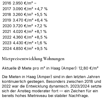
2016
2.950
€/m²
–
2017
3.090
€/m²
+4,7 %
2018
3.260
€/m²
+5,5 %
2019
3.470
€/m²
+6,4 %
2020
3.720
€/m²
+7,2 %
2021
4.020
€/m²
+8,1 %
2022
4.360
€/m²
+8,5 %
2023
4.430
€/m²
+1,6 %
2024
4.850
€/m²
+9,5 %
Mietpreisentwicklung Wohnungen
Aktuelle Ø Miete pro m² in Haag (Amper): 12,80 €/m²
Die Mieten in Haag (Amper) sind in den letzten Jahren
kontinuierlich gestiegen. Besonders zwischen 2018 und
2022 war die Entwicklung dynamisch. 2023/2024 setzte
sich der Anstieg moderater fort — ein Zeichen für ein
bereits hohes Mietniveau bei stabiler Nachfrage.