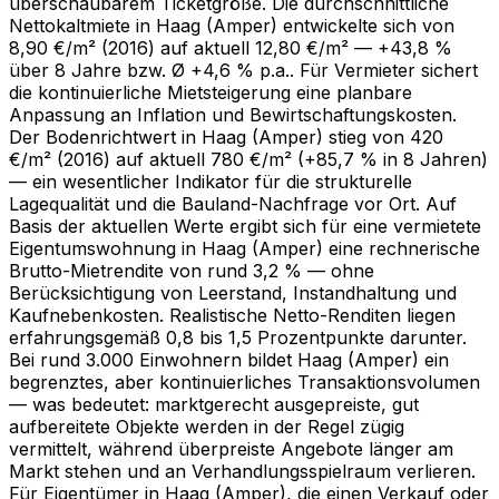
überschaubarem Ticketgröße. Die durchschnittliche
Nettokaltmiete in Haag (Amper) entwickelte sich von
8,90 €/m² (2016) auf aktuell 12,80 €/m² — +43,8 %
über 8 Jahre bzw. Ø +4,6 % p.a.. Für Vermieter sichert
die kontinuierliche Mietsteigerung eine planbare
Anpassung an Inflation und Bewirtschaftungskosten.
Der Bodenrichtwert in Haag (Amper) stieg von 420
€/m² (2016) auf aktuell 780 €/m² (+85,7 % in 8 Jahren)
— ein wesentlicher Indikator für die strukturelle
Lagequalität und die Bauland-Nachfrage vor Ort. Auf
Basis der aktuellen Werte ergibt sich für eine vermietete
Eigentumswohnung in Haag (Amper) eine rechnerische
Brutto-Mietrendite von rund 3,2 % — ohne
Berücksichtigung von Leerstand, Instandhaltung und
Kaufnebenkosten. Realistische Netto-Renditen liegen
erfahrungsgemäß 0,8 bis 1,5 Prozentpunkte darunter.
Bei rund 3.000 Einwohnern bildet Haag (Amper) ein
begrenztes, aber kontinuierliches Transaktionsvolumen
— was bedeutet: marktgerecht ausgepreiste, gut
aufbereitete Objekte werden in der Regel zügig
vermittelt, während überpreiste Angebote länger am
Markt stehen und an Verhandlungsspielraum verlieren.
Für Eigentümer in Haag (Amper), die einen Verkauf oder