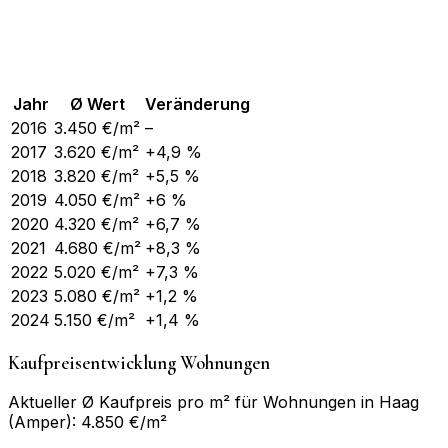
Jahr
Ø Wert
Veränderung
2016
3.450
€/m²
–
2017
3.620
€/m²
+4,9 %
2018
3.820
€/m²
+5,5 %
2019
4.050
€/m²
+6 %
2020
4.320
€/m²
+6,7 %
2021
4.680
€/m²
+8,3 %
2022
5.020
€/m²
+7,3 %
2023
5.080
€/m²
+1,2 %
2024
5.150
€/m²
+1,4 %
Kaufpreisentwicklung Wohnungen
Aktueller Ø Kaufpreis pro m² für Wohnungen in Haag
(Amper): 4.850 €/m²