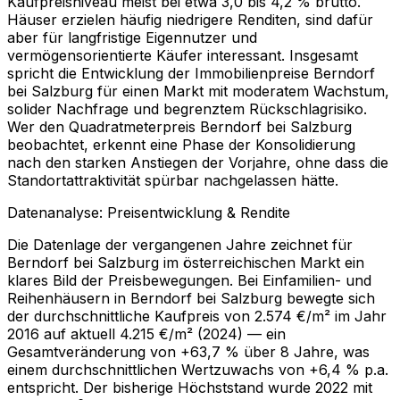
Kaufpreisniveau meist bei etwa 3,0 bis 4,2 % brutto.
Häuser erzielen häufig niedrigere Renditen, sind dafür
aber für langfristige Eigennutzer und
vermögensorientierte Käufer interessant. Insgesamt
spricht die Entwicklung der Immobilienpreise Berndorf
bei Salzburg für einen Markt mit moderatem Wachstum,
solider Nachfrage und begrenztem Rückschlagrisiko.
Wer den Quadratmeterpreis Berndorf bei Salzburg
beobachtet, erkennt eine Phase der Konsolidierung
nach den starken Anstiegen der Vorjahre, ohne dass die
Standortattraktivität spürbar nachgelassen hätte.
Datenanalyse: Preisentwicklung & Rendite
Die Datenlage der vergangenen Jahre zeichnet für
Berndorf bei Salzburg im österreichischen Markt ein
klares Bild der Preisbewegungen. Bei Einfamilien- und
Reihenhäusern in Berndorf bei Salzburg bewegte sich
der durchschnittliche Kaufpreis von 2.574 €/m² im Jahr
2016 auf aktuell 4.215 €/m² (2024) — ein
Gesamtveränderung von +63,7 % über 8 Jahre, was
einem durchschnittlichen Wertzuwachs von +6,4 % p.a.
entspricht. Der bisherige Höchststand wurde 2022 mit