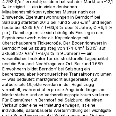
4.792 €/m² erreicht; seitdem hat sich der Markt um -12,1
% korrigiert — ein in vielen deutschen
Mittelstandsmärkten typisches Muster nach der
Zinswende. Eigentumswohnungen in Berndorf bei
Salzburg starteten 2016 bei rund 2.586 €/m² und liegen
heute bei 4.236 €/m² (+63,8 % über 8 Jahre, Ø +6,4 %
p.a.). Damit eignen sie sich häufig als Einstieg in den
Eigentumserwerb oder als Kapitalanlage mit
überschaubarem Ticketgröße. Der Bodenrichtwert in
Berndorf bei Salzburg stieg von 174 €/m² (2015) auf
aktuell 327 €/m² (+87,8 % in 9 Jahren) — ein
wesentlicher Indikator für die strukturelle Lagequalität
und die Bauland-Nachfrage vor Ort. Bei rund 1.689
Einwohnern bildet Berndorf bei Salzburg ein
begrenztes, aber kontinuierliches Transaktionsvolumen
— was bedeutet: marktgerecht ausgepreiste, gut
aufbereitete Objekte werden in der Regel zügig
vermittelt, während überpreiste Angebote länger am
Markt stehen und an Verhandlungsspielraum verlieren.
Für Eigentümer in Berndorf bei Salzburg, die einen
Verkauf oder eine Vermietung erwägen, ist eine
individuelle, datenbasierte Wertermittlung der wichtigste
erste Schritt — sie ersetzt Schätzungen aus Online-