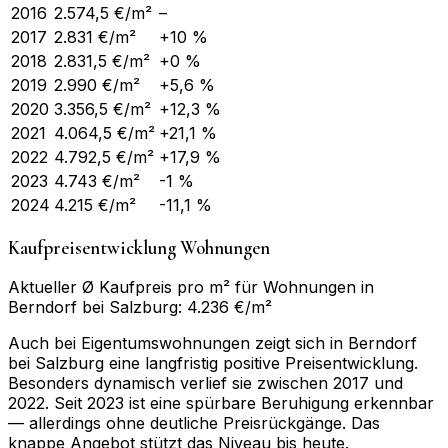
2016
2.574,5
€/m²
–
2017
2.831
€/m²
+10 %
2018
2.831,5
€/m²
+0 %
2019
2.990
€/m²
+5,6 %
2020
3.356,5
€/m²
+12,3 %
2021
4.064,5
€/m²
+21,1 %
2022
4.792,5
€/m²
+17,9 %
2023
4.743
€/m²
-1 %
2024
4.215
€/m²
-11,1 %
Kaufpreisentwicklung Wohnungen
Aktueller Ø Kaufpreis pro m² für Wohnungen in
Berndorf bei Salzburg: 4.236 €/m²
Auch bei Eigentumswohnungen zeigt sich in Berndorf
bei Salzburg eine langfristig positive Preisentwicklung.
Besonders dynamisch verlief sie zwischen 2017 und
2022. Seit 2023 ist eine spürbare Beruhigung erkennbar
— allerdings ohne deutliche Preisrückgänge. Das
knappe Angebot stützt das Niveau bis heute.