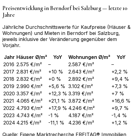
Preisentwicklung in
Berndorf bei Salzburg
— letzte 10
Jahre
Jährliche Durchschnittswerte für Kaufpreise (Häuser &
Wohnungen) und Mieten in
Berndorf bei Salzburg
,
jeweils inklusive der Veränderung gegenüber dem
Vorjahr.
Jahr
Häuser Ø/m²
YoY
Wohnungen Ø/m²
YoY
2016
2.575 €/m²
–
2.587 €/m²
–
2017
2.831 €/m²
+10 %
2.643 €/m²
+2,2 %
2018
2.832 €/m²
+0 %
2.892 €/m²
+9,4 %
2019
2.990 €/m²
+5,6 %
3.102 €/m²
+7,3 %
2020
3.357 €/m²
+12,3 %
3.319 €/m²
+7 %
2021
4.065 €/m²
+21,1 %
3.872 €/m²
+16,6 %
2022
4.793 €/m²
+17,9 %
4.246 €/m²
+9,7 %
2023
4.743 €/m²
-1 %
4.187 €/m²
-1,4 %
2024
4.215 €/m²
-11,1 %
4.236 €/m²
+1,2 %
Quelle: Eigene Marktrecherche FREITAG® Immobilien