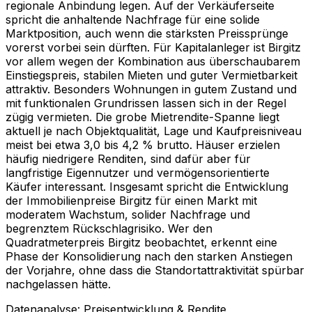
regionale Anbindung legen. Auf der Verkäuferseite
spricht die anhaltende Nachfrage für eine solide
Marktposition, auch wenn die stärksten Preissprünge
vorerst vorbei sein dürften. Für Kapitalanleger ist Birgitz
vor allem wegen der Kombination aus überschaubarem
Einstiegspreis, stabilen Mieten und guter Vermietbarkeit
attraktiv. Besonders Wohnungen in gutem Zustand und
mit funktionalen Grundrissen lassen sich in der Regel
zügig vermieten. Die grobe Mietrendite-Spanne liegt
aktuell je nach Objektqualität, Lage und Kaufpreisniveau
meist bei etwa 3,0 bis 4,2 % brutto. Häuser erzielen
häufig niedrigere Renditen, sind dafür aber für
langfristige Eigennutzer und vermögensorientierte
Käufer interessant. Insgesamt spricht die Entwicklung
der Immobilienpreise Birgitz für einen Markt mit
moderatem Wachstum, solider Nachfrage und
begrenztem Rückschlagrisiko. Wer den
Quadratmeterpreis Birgitz beobachtet, erkennt eine
Phase der Konsolidierung nach den starken Anstiegen
der Vorjahre, ohne dass die Standortattraktivität spürbar
nachgelassen hätte.
Datenanalyse: Preisentwicklung & Rendite