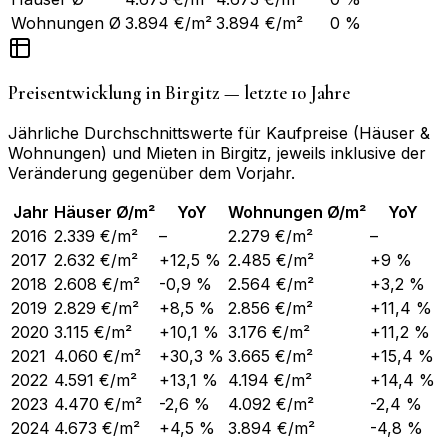
Wohnungen Ø
3.894 €/m²
3.894 €/m²
0 %
Preisentwicklung in
Birgitz
— letzte 10 Jahre
Jährliche Durchschnittswerte für Kaufpreise (Häuser &
Wohnungen) und Mieten in
Birgitz
, jeweils inklusive der
Veränderung gegenüber dem Vorjahr.
Jahr
Häuser Ø/m²
YoY
Wohnungen Ø/m²
YoY
2016
2.339 €/m²
–
2.279 €/m²
–
2017
2.632 €/m²
+12,5 %
2.485 €/m²
+9 %
2018
2.608 €/m²
-0,9 %
2.564 €/m²
+3,2 %
2019
2.829 €/m²
+8,5 %
2.856 €/m²
+11,4 %
2020
3.115 €/m²
+10,1 %
3.176 €/m²
+11,2 %
2021
4.060 €/m²
+30,3 %
3.665 €/m²
+15,4 %
2022
4.591 €/m²
+13,1 %
4.194 €/m²
+14,4 %
2023
4.470 €/m²
-2,6 %
4.092 €/m²
-2,4 %
2024
4.673 €/m²
+4,5 %
3.894 €/m²
-4,8 %