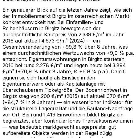
Ein genauerer Blick auf die letzten Jahre zeigt, wie sich
der Immobilienmarkt Birgitz im österreichischen Markt
konkret entwickelt hat. Bei Einfamilien- und
Reihenhäusern in Birgitz bewegte sich der
durchschnittliche Kaufpreis von 2.339 €/m² im Jahr
2016 auf aktuell 4.673 €/m² (2024) — ein
Gesamtveränderung von +99,8 % über 8 Jahre, was
einem durchschnittlichen Wertzuwachs von +9,0 % p.a.
entspricht. Eigentumswohnungen in Birgitz starteten
2016 bei rund 2.278 €/m² und liegen heute bei 3.894
€/m² (+70,9 % über 8 Jahre, Ø +6,9 % p.a.). Damit
eignen sie sich häufig als Einstieg in den
Eigentumserwerb oder als Kapitalanlage mit
überschaubarem Ticketgröße. Der Bodenrichtwert in
Birgitz stieg von 200 €/m² (2015) auf aktuell 370 €/m²
(+84,7 % in 9 Jahren) — ein wesentlicher Indikator für
die strukturelle Lagequalität und die Bauland-Nachfrage
vor Ort. Bei rund 1.419 Einwohnern bildet Birgitz ein
begrenztes, aber kontinuierliches Transaktionsvolumen
— was bedeutet: marktgerecht ausgepreiste, gut
aufbereitete Objekte werden in der Regel zügig