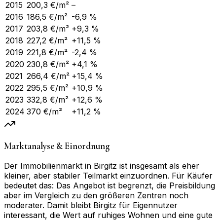
2015
200,3
€/m²
–
2016
186,5
€/m²
-6,9 %
2017
203,8
€/m²
+9,3 %
2018
227,2
€/m²
+11,5 %
2019
221,8
€/m²
-2,4 %
2020
230,8
€/m²
+4,1 %
2021
266,4
€/m²
+15,4 %
2022
295,5
€/m²
+10,9 %
2023
332,8
€/m²
+12,6 %
2024
370
€/m²
+11,2 %
Marktanalyse & Einordnung
Der Immobilienmarkt in Birgitz ist insgesamt als eher
kleiner, aber stabiler Teilmarkt einzuordnen. Für Käufer
bedeutet das: Das Angebot ist begrenzt, die Preisbildung
aber im Vergleich zu den größeren Zentren noch
moderater. Damit bleibt Birgitz für Eigennutzer
interessant, die Wert auf ruhiges Wohnen und eine gute