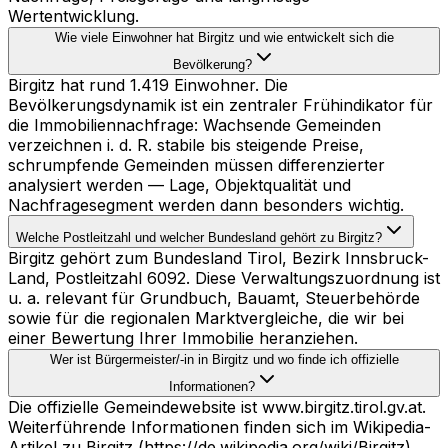
Wertentwicklung.
Wie viele Einwohner hat Birgitz und wie entwickelt sich die
Bevölkerung?
Birgitz hat rund 1.419 Einwohner. Die
Bevölkerungsdynamik ist ein zentraler Frühindikator für
die Immobiliennachfrage: Wachsende Gemeinden
verzeichnen i. d. R. stabile bis steigende Preise,
schrumpfende Gemeinden müssen differenzierter
analysiert werden — Lage, Objektqualität und
Nachfragesegment werden dann besonders wichtig.
Welche Postleitzahl und welcher Bundesland gehört zu Birgitz?
Birgitz gehört zum Bundesland Tirol, Bezirk Innsbruck-
Land, Postleitzahl 6092. Diese Verwaltungszuordnung ist
u. a. relevant für Grundbuch, Bauamt, Steuerbehörde
sowie für die regionalen Marktvergleiche, die wir bei
einer Bewertung Ihrer Immobilie heranziehen.
Wer ist Bürgermeister/-in in Birgitz und wo finde ich offizielle
Informationen?
Die offizielle Gemeindewebsite ist www.birgitz.tirol.gv.at.
Weiterführende Informationen finden sich im Wikipedia-
Artikel zu Birgitz (https://de.wikipedia.org/wiki/Birgitz).