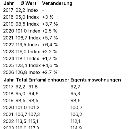
Jahr
Ø Wert
Veränderung
2017
92,2
Index
–
2018
95,0
Index
+3 %
2019
98,5
Index
+3,7 %
2020
101,0
Index
+2,5 %
2021
106,7
Index
+5,7 %
2022
113,5
Index
+6,4 %
2023
116,0
Index
+2,2 %
2024
118,1
Index
+1,7 %
2025
123,4
Index
+4,6 %
2026
126,8
Index
+2,7 %
Jahr
Total
Einfamilienhäuser
Eigentumswohnungen
2017
92,2
91,8
92,7
2018
95,0
94,6
95,3
2019
98,5
98,5
98,6
2020
101,0
101,2
100,7
2021
106,7
107,3
106,2
2022
113,5
115,1
112,1
2023
116,0
117,3
114,9