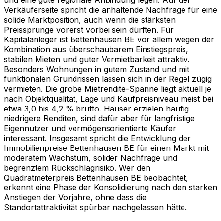
Verkäuferseite spricht die anhaltende Nachfrage für eine
solide Marktposition, auch wenn die stärksten
Preissprünge vorerst vorbei sein dürften. Für
Kapitalanleger ist Bettenhausen BE vor allem wegen der
Kombination aus überschaubarem Einstiegspreis,
stabilen Mieten und guter Vermietbarkeit attraktiv.
Besonders Wohnungen in gutem Zustand und mit
funktionalen Grundrissen lassen sich in der Regel zügig
vermieten. Die grobe Mietrendite-Spanne liegt aktuell je
nach Objektqualität, Lage und Kaufpreisniveau meist bei
etwa 3,0 bis 4,2 % brutto. Häuser erzielen häufig
niedrigere Renditen, sind dafür aber für langfristige
Eigennutzer und vermögensorientierte Käufer
interessant. Insgesamt spricht die Entwicklung der
Immobilienpreise Bettenhausen BE für einen Markt mit
moderatem Wachstum, solider Nachfrage und
begrenztem Rückschlagrisiko. Wer den
Quadratmeterpreis Bettenhausen BE beobachtet,
erkennt eine Phase der Konsolidierung nach den starken
Anstiegen der Vorjahre, ohne dass die
Standortattraktivität spürbar nachgelassen hätte.