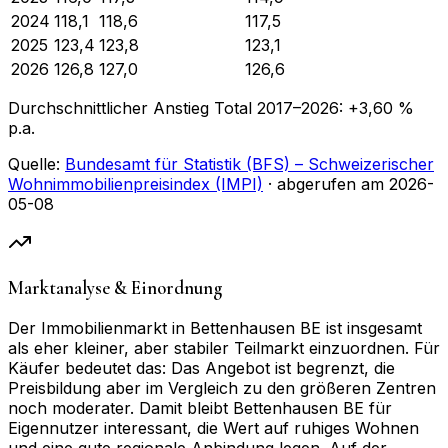
2024
118,1
118,6
117,5
2025
123,4
123,8
123,1
2026
126,8
127,0
126,6
Durchschnittlicher Anstieg Total
2017
–
2026
:
+
3,60
%
p.a.
Quelle:
Bundesamt für Statistik (BFS) – Schweizerischer
Wohnimmobilienpreisindex (IMPI)
· abgerufen am
2026-
05-08
Marktanalyse & Einordnung
Der Immobilienmarkt in Bettenhausen BE ist insgesamt
als eher kleiner, aber stabiler Teilmarkt einzuordnen. Für
Käufer bedeutet das: Das Angebot ist begrenzt, die
Preisbildung aber im Vergleich zu den größeren Zentren
noch moderater. Damit bleibt Bettenhausen BE für
Eigennutzer interessant, die Wert auf ruhiges Wohnen
und eine gute regionale Anbindung legen. Auf der