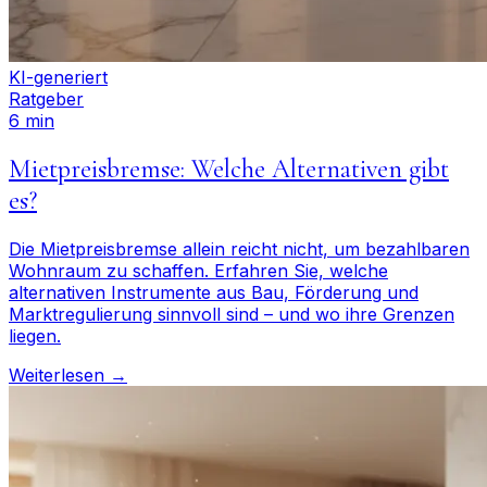
KI-generiert
Ratgeber
6 min
Mietpreisbremse: Welche Alternativen gibt
es?
Die Mietpreisbremse allein reicht nicht, um bezahlbaren
Wohnraum zu schaffen. Erfahren Sie, welche
alternativen Instrumente aus Bau, Förderung und
Marktregulierung sinnvoll sind – und wo ihre Grenzen
liegen.
Weiterlesen →