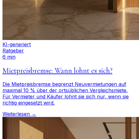
KI-generiert
Ratgeber
6 min
Mietpreisbremse: Wann lohnt es sich?
Die Mietpreisbremse begrenzt Neuvermietungen auf
maximal 10 % über der ortsüblichen Vergleichsmiete.
Für Vermieter und Käufer lohnt sie sich nur, wenn sie
richtig eingesetzt wird.
Weiterlesen →