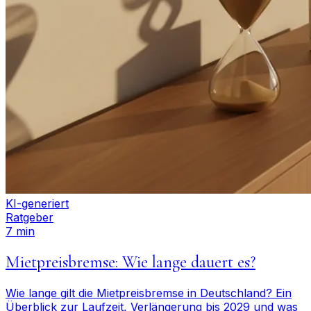
KI-generiert
Ratgeber
7 min
Mietpreisbremse: Wie lange dauert es?
Wie lange gilt die Mietpreisbremse in Deutschland? Ein
Überblick zur Laufzeit, Verlängerung bis 2029 und was