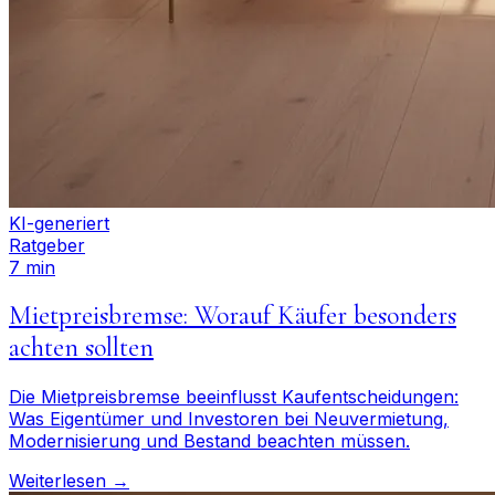
KI-generiert
Ratgeber
7 min
Mietpreisbremse: Worauf Käufer besonders
achten sollten
Die Mietpreisbremse beeinflusst Kaufentscheidungen:
Was Eigentümer und Investoren bei Neuvermietung,
Modernisierung und Bestand beachten müssen.
Weiterlesen →